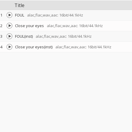
Title
1
FOUL
alac,flac,wav,aac: 16bit/44.1kHz
2
Close your eyes
alac,flac,wav,aac: 16bit/44.1kHz
3
FOUL(inst)
alac,flac,wav,aac: 16bit/44.1kHz
4
Close your eyes(inst)
alac,flac,wav,aac: 16bit/44.1kHz