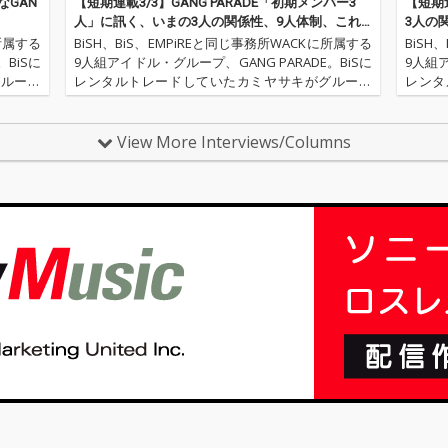
レクシ
なGAN
【短期連載3/3】GANG PARADE「初期メンバー3
【短期連
曲の楽
人」に訊く、いまの3人の関係性、9人体制、これ
3人の
ルディ
からの未来
に所属する
BiSH、BiS、EMPiREと同じ事務所WACKに所属する
BiSH
ってき
BiSに
9人組アイドル・グループ、GANG PARADE。BiSに
9人組ア
担当し
グループ
レンタルトレードしていたカミヤサキがグループ
レンタ
催された
に戻り、2018年3月12～18日にかけて開催された
に戻り
「WACK合同オーディション2018」に合…
「WA
View More Interviews/Columns