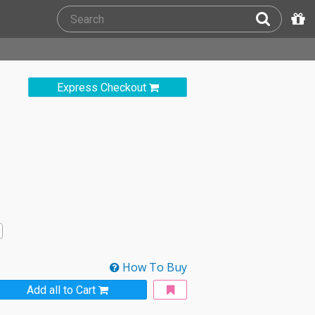
Express Checkout
How To Buy
Add all to Cart