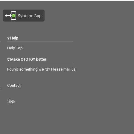
Sync the App
Help
Help Top
Make OTOTOY better
Found something weird? Please mail us
Contact
つ
退会