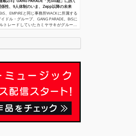
載2/3】GANG PARADE「元SiS組」に訊く
関係性、9人体制のいま、Zepp以降の未来
、BiS、EMPiREと同じ事務所WACKに所属する
イドル・グループ、GANG PARADE。BiSに
ルトレードしていたカミヤサキがグループ
、2018年3月12～18日にかけて開催された
CK合同オーディション2018」に合…