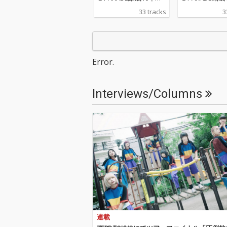
の記念日にリリースさ
の記念日にリリ
33 tracks
3
れる作品は、GANG PA
れる作品は、GA
RADEの持つ170曲以上
RADEの持つ17
のオリジナル楽曲か
のオリジナル楽
ら、新曲を含む合計33
ら、新曲を含む
曲を収録した、彼女た
曲を収録した、
Error.
ちの10年間の歴史が凝
ちの10年間の
縮された3枚組アルバ
縮された3枚組
ム。リード曲を中心に
ム。リード曲を
Interviews/Columns
構成されたDisc1、11
構成されたDisc
人のメンバーが各自1
人のメンバーが
曲ずつセレクトしたDis
曲ずつセレクトし
c2に加え、一般投票に
c2に加え、一
てDisc3の収録曲が決定
てDisc3の収
した。本アルバム収録
した。本アルバ
曲のうち、新たに11人
曲のうち、新た
体制として収録する楽
体制として収録
曲は全て現在のメンバ
曲は全て現在の
ー11人がボーカルの再
ー11人がボー
録を行った新バージョ
録を行った新バ
ンとして収録される。
ンとして収録さ
Disc1（リード楽曲）の
Disc1（リー
連載
再録でのボーカルレコ
再録でのボーカ