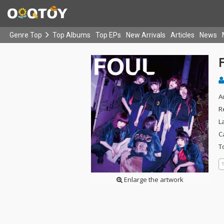
Genre Top
Top Albums
Top EPs
New Arrivals
Articles
News
A
R
L
C
T
Enlarge the artwork