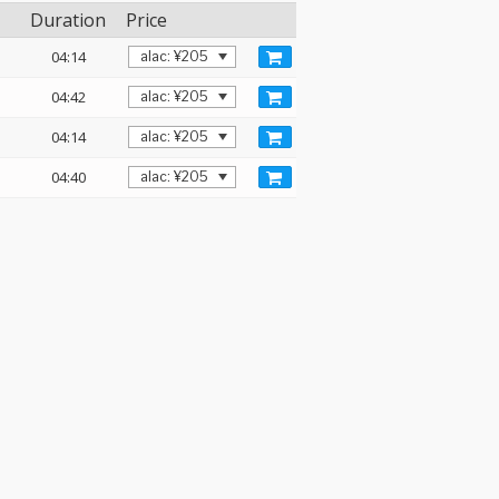
Duration
Price
04:14
04:42
04:14
04:40