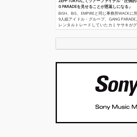
ーディングディレクシ
ーディングディ
ZEPP TOKYOにてツアーファイナル「圧倒的
ョンを、過去3曲の楽
ョンを、過去3
G PARADEを見せることが恩返しになる」
曲提供とボーカルディ
曲提供とボーカ
BiSH、BiS、EMPiREと同じ事務所WACK
レクションを行ってき
レクションを行
9人組アイドル・グループ、GANG PARADE。
た草野華余子が担当し
た草野華余子が
レンタルトレードしていたカミヤサキが
ている。
ている。
に戻り、2018年3月12～18日にかけて開
「WACK合同オーディション2018」に合…