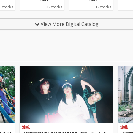
ースさ
の記念日6月17日にリ
の記念日6月17日にリ
Merc
3 tracks
12 tracks
12 tracks
NG PA
リースされる「GANG
リースされる「GANG
入りシ
0曲以上
FINALE」より新曲「GA
FINALE」より新曲「GA
ス！
曲か
NG PARADE SO LON
NG PARADE SO LON
View More Digital Catalog
合計33
G!!」と11人体制での新
G!!」と11人体制での新
彼女た
録バージョンの楽曲を
録バージョンの楽曲を
歴史が凝
収録したアルバムをデ
収録したアルバムをデ
アルバ
ジタルリリース！
ジタルリリース！
中心に
1、11
各自1
たDis
般投票に
録曲が決定
ム収録
に11人
する楽
メンバ
カルの再
ージョ
れる。
ド楽曲）の
連載
連載
ルレコ