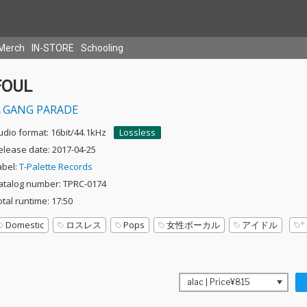
Merch
IN-STORE
Schooling
FOUL
GANG PARADE
udio format: 16bit/44.1kHz
Lossless
elease date: 2017-04-25
abel:
T-Palette Records
atalog number: TPRC-0174
otal runtime: 17:50
Domestic
ロスレス
Pops
女性ボーカル
アイドル