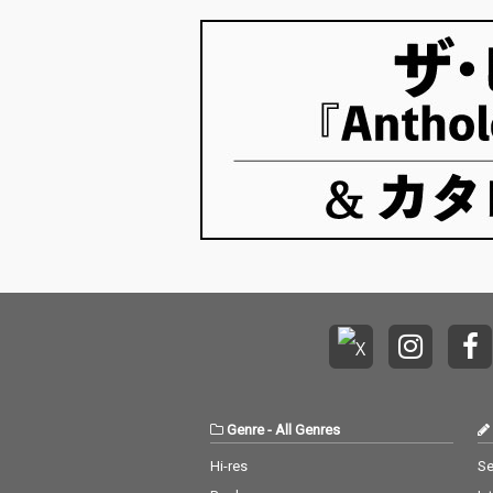
Genre
-
All Genres
Hi-res
Se