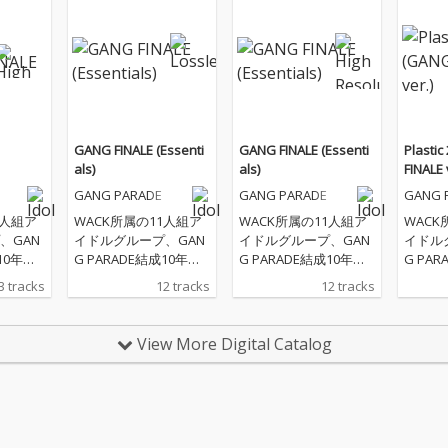
GANG FINALE (Essenti
GANG FINALE (Essenti
Plasti
als)
als)
FINALE 
GANG PARADE
GANG PARADE
GANG 
1人組ア
WACK所属の11人組ア
WACK所属の11人組ア
WACK
、GAN
イドルグループ、GAN
イドルグループ、GAN
イドル
10年目
G PARADE結成10年目
G PARADE結成10年目
G PARA
ースさ
の記念日6月17日にリ
の記念日6月17日にリ
Merc
3 tracks
12 tracks
12 tracks
NG PA
リースされる「GANG
リースされる「GANG
入りシ
0曲以上
FINALE」より新曲「GA
FINALE」より新曲「GA
ス！
曲か
NG PARADE SO LON
NG PARADE SO LON
View More Digital Catalog
合計33
G!!」と11人体制での新
G!!」と11人体制での新
彼女た
録バージョンの楽曲を
録バージョンの楽曲を
歴史が凝
収録したアルバムをデ
収録したアルバムをデ
アルバ
ジタルリリース！
ジタルリリース！
中心に