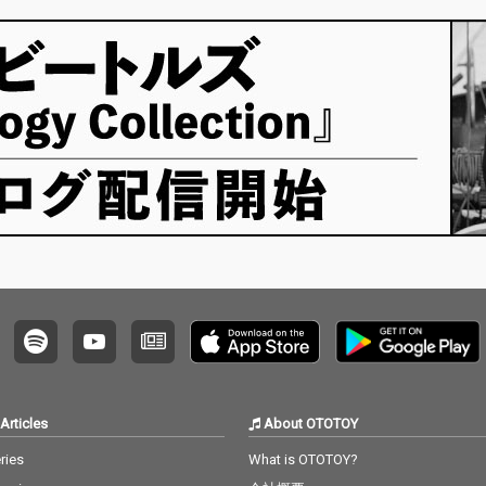
Articles
About OTOTOY
ries
What is OTOTOY?