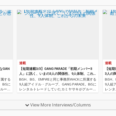
1、11
各自1
たDis
般投票に
録曲が決定
ム収録
に11人
する楽
メンバ
カルの再
ージョ
れる。
ド楽曲）の
連載
連載
ルレコ
レクシ
なGAN
【短期連載3/3】GANG PARADE「初期メンバー3
【短期連
曲の楽
人」に訊く、いまの3人の関係性、9人体制、これ
3人の
ルディ
からの未来
に所属する
BiSH、BiS、EMPiREと同じ事務所WACKに所属する
BiSH
ってき
BiSに
9人組アイドル・グループ、GANG PARADE。BiSに
9人組ア
担当し
グループ
レンタルトレードしていたカミヤサキがグループ
レンタ
催された
に戻り、2018年3月12～18日にかけて開催された
に戻り
「WACK合同オーディション2018」に合…
「WA
View More Interviews/Columns