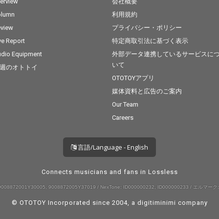
terview
会社概要
olumn
利用規約
view
プライバシー・ポリシー
ve Report
特定商取引法に基づく表示
dio Equipment
外部データ連携しているサービスに
いて
週のオトトイ
OTOTOYアプリ
媒体資料と広告のご案内
Our Team
Careers
言語/Language - English
Connects musicians and fans in Lossless
008872001Y30005, 9008872005Y37019 / NexTone: ID000000232, ID000000233 / エルマーク:
© OTOTOY Incorporated since 2004, a
digitiminimi
company