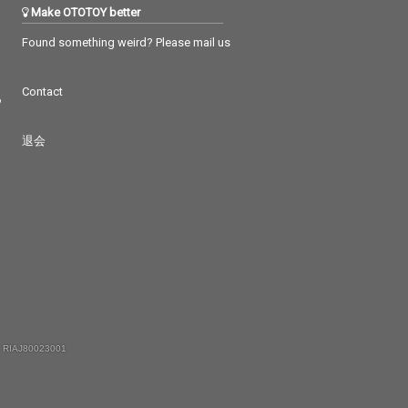
Make OTOTOY better
Found something weird? Please mail us
Contact
つ
退会
 RIAJ80023001