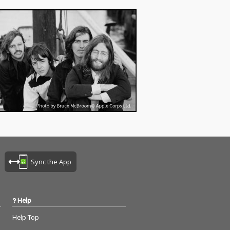
Sync the App
Help
Help Top