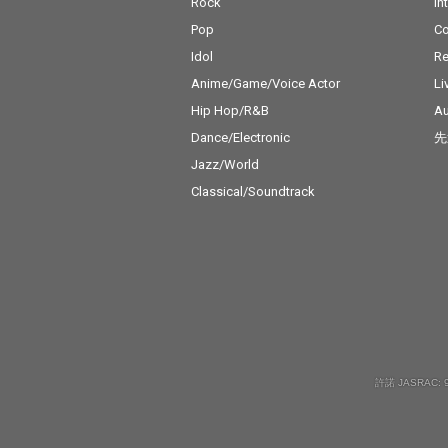
Rock
In
Pop
C
Idol
Re
Anime/Game/Voice Actor
Li
Hip Hop/R&B
Au
Dance/Electronic
先
Jazz/World
Classical/Soundtrack
許諾 JASRAC: 9