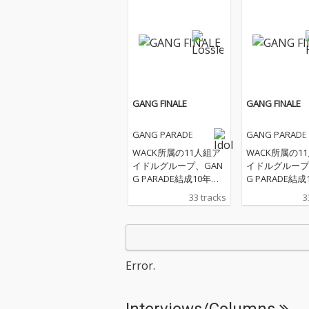
GANG FINALE
GANG FINALE
GANG PARADE
GANG PARADE
WACK所属の11人組ア
WACK所属の1
イドルグループ、GAN
イドルグループ
G PARADE結成10年目
G PARADE結成
の記念日にリリースさ
の記念日にリリ
33 tracks
3
れる作品は、GANG PA
れる作品は、GA
RADEの持つ170曲以上
RADEの持つ17
のオリジナル楽曲か
のオリジナル楽
ら、新曲を含む合計33
ら、新曲を含む
曲を収録した、彼女た
曲を収録した、
Error.
ちの10年間の歴史が凝
ちの10年間の
縮された3枚組アルバ
縮された3枚組
ム。リード曲を中心に
ム。リード曲を