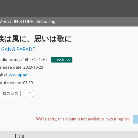
Merch
IN-STORE
Schooling
涙は風に、思いは歌に
GANG PARADE
udio format: 16bit/44.1kHz
Lossless
elease date: 2023-10-23
abel:
WM Japan
otal runtime: 03:29
ロスレス
Title