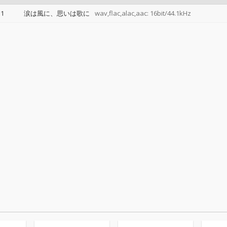
1
涙は風に、思いは歌に
wav,flac,alac,aac: 16bit/44.1kHz