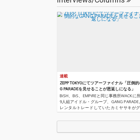
Interviews/Columns
構成されたDisc1、11
構成されたDisc
人のメンバーが各自1
人のメンバーが
曲ずつセレクトしたDis
曲ずつセレクトし
c2に加え、一般投票に
c2に加え、一
てDisc3の収録曲が決定
てDisc3の収
した。本アルバム収録
した。本アルバ
曲のうち、新たに11人
曲のうち、新た
体制として収録する楽
体制として収録
曲は全て現在のメンバ
曲は全て現在の
ー11人がボーカルの再
ー11人がボー
録を行った新バージョ
録を行った新バ
ンとして収録される。
ンとして収録さ
Disc1（リード楽曲）の
Disc1（リー
連載
再録でのボーカルレコ
再録でのボーカ
ーディングディレクシ
ーディングディ
ZEPP TOKYOにてツアーファイナル「圧倒的
ョンを、過去3曲の楽
ョンを、過去3
G PARADEを見せることが恩返しになる」
曲提供とボーカルディ
曲提供とボーカ
BiSH、BiS、EMPiREと同じ事務所WACK
レクションを行ってき
レクションを行
9人組アイドル・グループ、GANG PARADE。
た草野華余子が担当し
た草野華余子が
レンタルトレードしていたカミヤサキが
ている。
ている。
に戻り、2018年3月12～18日にかけて開
「WACK合同オーディション2018」に合…