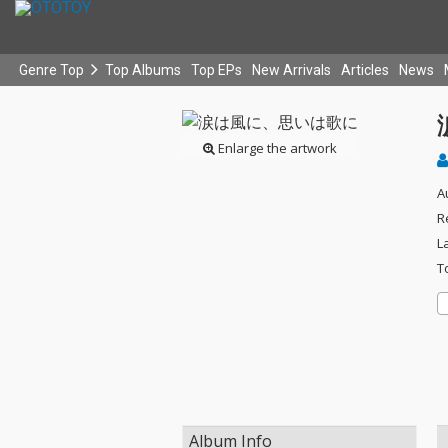
Genre Top
Top Albums
Top EPs
New Arrivals
Articles
News
Enlarge the artwork
A
R
L
T
Album Info