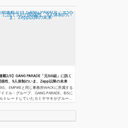
載2/3】GANG PARADE「元SiS組」に訊く
関係性、9人体制のいま、Zepp以降の未来
、BiS、EMPiREと同じ事務所WACKに所属する
イドル・グループ、GANG PARADE。BiSに
ルトレードしていたカミヤサキがグループ
、2018年3月12～18日にかけて開催された
CK合同オーディション2018」に合…