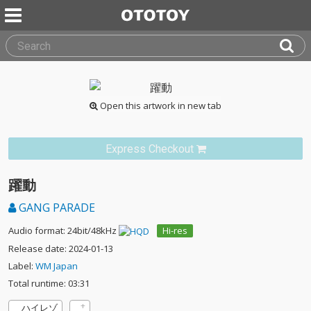
Open this artwork in new tab
Express Checkout
躍動
GANG PARADE
Audio format: 24bit/48kHz
Hi-res
Release date: 2024-01-13
Label:
WM Japan
Total runtime: 03:31
ハイレゾ