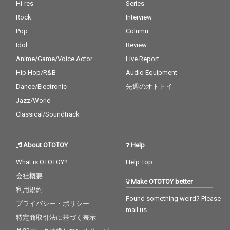
Hi-res
Series
Rock
Interview
Pop
Column
Idol
Review
Anime/Game/Voice Actor
Live Report
Hip Hop/R&B
Audio Equipment
Dance/Electronic
先週のオトトイ
Jazz/World
Classical/Soundtrack
About OTOTOY
Help
What is OTOTOY?
Help Top
会社概要
Make OTOTOY better
利用規約
Found something weird? Please
プライバシー・ポリシー
mail us
特定商取引法に基づく表示