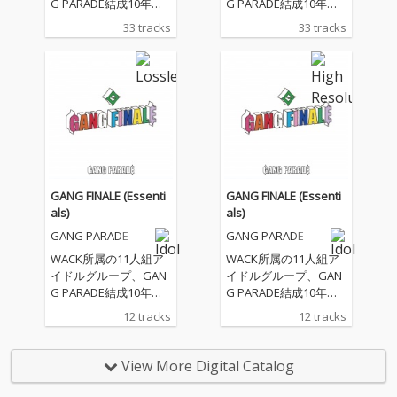
G PARADE結成10年目
G PARADE結成10年目
の記念日にリリースさ
の記念日にリリースさ
33 tracks
33 tracks
れる作品は、GANG PA
れる作品は、GANG PA
RADEの持つ170曲以上
RADEの持つ170曲以上
のオリジナル楽曲か
のオリジナル楽曲か
ら、新曲を含む合計33
ら、新曲を含む合計33
曲を収録した、彼女た
曲を収録した、彼女た
ちの10年間の歴史が凝
ちの10年間の歴史が凝
縮された3枚組アルバ
縮された3枚組アルバ
ム。リード曲を中心に
ム。リード曲を中心に
構成されたDisc1、11
構成されたDisc1、11
人のメンバーが各自1
人のメンバーが各自1
GANG FINALE (Essenti
GANG FINALE (Essenti
曲ずつセレクトしたDis
曲ずつセレクトしたDis
als)
als)
c2に加え、一般投票に
c2に加え、一般投票に
GANG PARADE
GANG PARADE
てDisc3の収録曲が決定
てDisc3の収録曲が決定
した。本アルバム収録
した。本アルバム収録
WACK所属の11人組ア
WACK所属の11人組ア
曲のうち、新たに11人
曲のうち、新たに11人
イドルグループ、GAN
イドルグループ、GAN
体制として収録する楽
体制として収録する楽
G PARADE結成10年目
G PARADE結成10年目
曲は全て現在のメンバ
曲は全て現在のメンバ
の記念日6月17日にリ
の記念日6月17日にリ
12 tracks
12 tracks
ー11人がボーカルの再
ー11人がボーカルの再
リースされる「GANG
リースされる「GANG
録を行った新バージョ
録を行った新バージョ
FINALE」より新曲「GA
FINALE」より新曲「GA
ンとして収録される。
ンとして収録される。
NG PARADE SO LON
NG PARADE SO LON
View More Digital Catalog
Disc1（リード楽曲）の
Disc1（リード楽曲）の
G!!」と11人体制での新
G!!」と11人体制での新
再録でのボーカルレコ
再録でのボーカルレコ
録バージョンの楽曲を
録バージョンの楽曲を