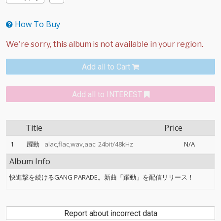
How To Buy
Add all to Cart
Add all to INTEREST
Title
Price
1
躍動
alac,flac,wav,aac: 24bit/48kHz
N/A
Album Info
快進撃を続けるGANG PARADE。新曲「躍動」を配信リリース！
Report about incorrect data