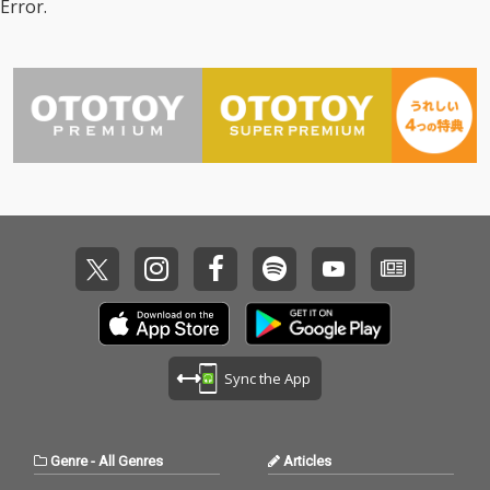
Error.
ーディングディレクシ
ーディングディレクシ
収録したアルバムをデ
収録したアルバムをデ
ョンを、過去3曲の楽
ョンを、過去3曲の楽
ジタルリリース！
ジタルリリース！
曲提供とボーカルディ
曲提供とボーカルディ
レクションを行ってき
レクションを行ってき
た草野華余子が担当し
た草野華余子が担当し
ている。
ている。
Sync the App
Genre
-
All Genres
Articles