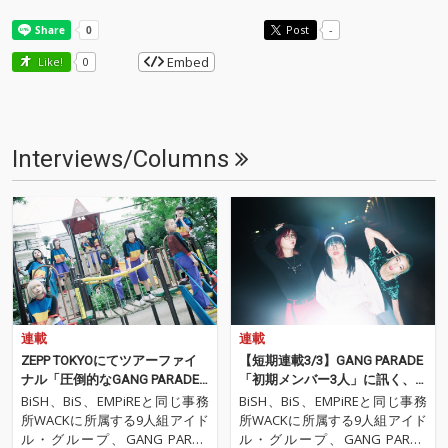
Post
-
Embed
Like!
0
Interviews/Columns
連載
連載
ZEPP TOKYOにてツアーファイ
【短期連載3/3】GANG PARADE
ナル「圧倒的なGANG PARADE
「初期メンバー3人」に訊く、
を見せることが恩返しになる」
いまの3人の関係性、9人体制、
BiSH、BiS、EMPiREと同じ事務
BiSH、BiS、EMPiREと同じ事務
これからの未来
所WACKに所属する9人組アイド
所WACKに所属する9人組アイド
ル・グループ、GANG PARAD
ル・グループ、GANG PARAD