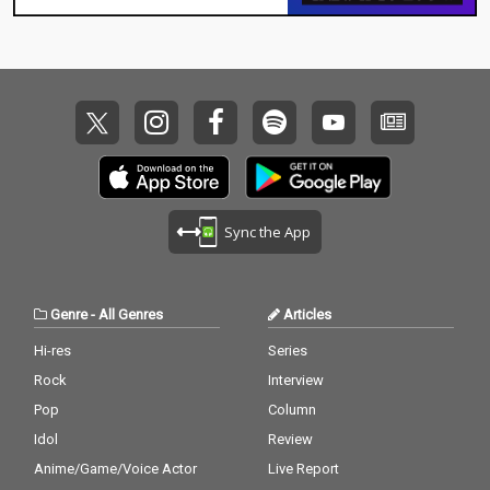
Sync the App
Genre
-
All Genres
Articles
Hi-res
Series
Rock
Interview
Pop
Column
Idol
Review
Anime/Game/Voice Actor
Live Report