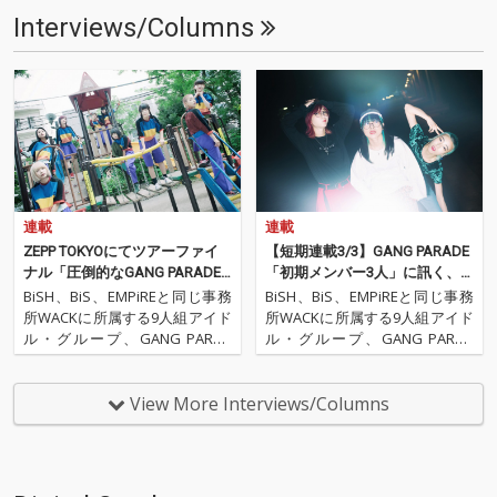
Interviews/Columns
連載
連載
ZEPP TOKYOにてツアーファイ
【短期連載3/3】GANG PARADE
ナル「圧倒的なGANG PARADE
「初期メンバー3人」に訊く、
を見せることが恩返しになる」
いまの3人の関係性、9人体制、
BiSH、BiS、EMPiREと同じ事務
BiSH、BiS、EMPiREと同じ事務
これからの未来
所WACKに所属する9人組アイド
所WACKに所属する9人組アイド
ル・グループ、GANG PARAD
ル・グループ、GANG PARAD
E。BiSにレンタルトレードして
E。BiSにレンタルトレードして
いたカミヤサキがグループに戻
いたカミヤサキがグループに戻
り、2018年3月12～18日にかけ
り、2018年3月12～18日にかけ
View More Interviews/Columns
て開催された「WACK合同オー
て開催された「WACK合同オー
ディション2018」に合…
ディション2018」に合…