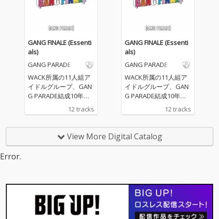
ちの10年間の歴史が凝
ちの10年間の歴史が凝
縮された3枚組アルバ
縮された3枚組アルバ
ム。リード曲を中心に
ム。リード曲を中心に
構成されたDisc1、11
構成されたDisc1、11
人のメンバーが各自1
人のメンバーが各自1
GANG FINALE (Essenti
GANG FINALE (Essenti
曲ずつセレクトしたDis
曲ずつセレクトしたDis
als)
als)
c2に加え、一般投票に
c2に加え、一般投票に
GANG PARADE
GANG PARADE
てDisc3の収録曲が決定
てDisc3の収録曲が決定
した。本アルバム収録
した。本アルバム収録
WACK所属の11人組ア
WACK所属の11人組ア
曲のうち、新たに11人
曲のうち、新たに11人
イドルグループ、GAN
イドルグループ、GAN
体制として収録する楽
体制として収録する楽
G PARADE結成10年目
G PARADE結成10年目
曲は全て現在のメンバ
曲は全て現在のメンバ
の記念日6月17日にリ
の記念日6月17日にリ
12 tracks
12 tracks
ー11人がボーカルの再
ー11人がボーカルの再
リースされる「GANG
リースされる「GANG
録を行った新バージョ
録を行った新バージョ
FINALE」より新曲「GA
FINALE」より新曲「GA
ンとして収録される。
ンとして収録される。
NG PARADE SO LON
NG PARADE SO LON
View More Digital Catalog
Disc1（リード楽曲）の
Disc1（リード楽曲）の
G!!」と11人体制での新
G!!」と11人体制での新
再録でのボーカルレコ
再録でのボーカルレコ
録バージョンの楽曲を
録バージョンの楽曲を
Error.
ーディングディレクシ
ーディングディレクシ
収録したアルバムをデ
収録したアルバムをデ
ョンを、過去3曲の楽
ョンを、過去3曲の楽
ジタルリリース！
ジタルリリース！
曲提供とボーカルディ
曲提供とボーカルディ
レクションを行ってき
レクションを行ってき
た草野華余子が担当し
た草野華余子が担当し
ている。
ている。