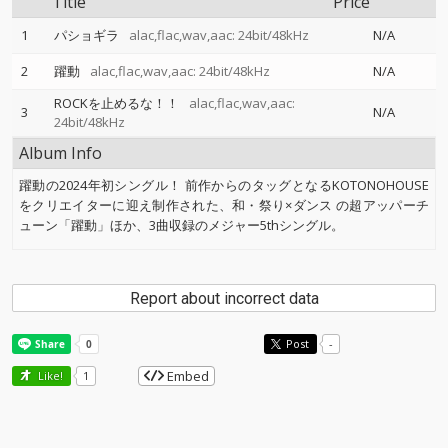
Title
Price
1
パショギラ
alac,flac,wav,aac: 24bit/48kHz
N/A
2
躍動
alac,flac,wav,aac: 24bit/48kHz
N/A
ROCKを止めるな！！
alac,flac,wav,aac:
3
N/A
24bit/48kHz
Album Info
躍動の2024年初シングル！ 前作からのタッグとなるKOTONOHOUSE
をクリエイターに迎え制作された、和・祭り×ダンス の超アッパーチ
ューン「躍動」ほか、3曲収録のメジャー5thシングル。
Report about incorrect data
Post
-
Embed
Like!
1