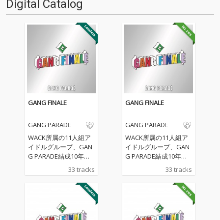
Digital Catalog
GANG FINALE
GANG FINALE
GANG PARADE
GANG PARADE
WACK所属の11人組ア
WACK所属の11人組ア
イドルグループ、GAN
イドルグループ、GAN
G PARADE結成10年目
G PARADE結成10年目
の記念日にリリースさ
の記念日にリリースさ
33 tracks
33 tracks
れる作品は、GANG PA
れる作品は、GANG PA
RADEの持つ170曲以上
RADEの持つ170曲以上
のオリジナル楽曲か
のオリジナル楽曲か
ら、新曲を含む合計33
ら、新曲を含む合計33
曲を収録した、彼女た
曲を収録した、彼女た