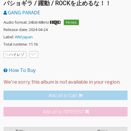
パショギラ / 躍動 / ROCKを止めるな！！
GANG PARADE
Audio format: 24bit/48kHz
Hi-res
Release date: 2024-04-24
Label:
WM Japan
Total runtime: 11:16
ハイレゾ
How To Buy
Add all to Cart
Add all to INTEREST