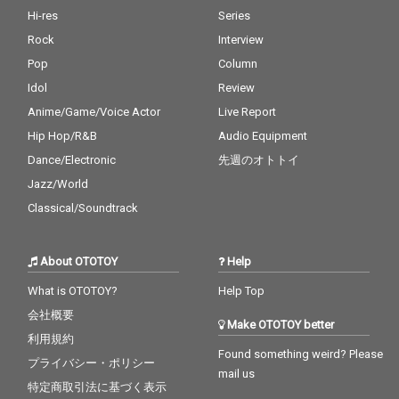
Hi-res
Series
Rock
Interview
Pop
Column
Idol
Review
Anime/Game/Voice Actor
Live Report
Hip Hop/R&B
Audio Equipment
Dance/Electronic
先週のオトトイ
Jazz/World
Classical/Soundtrack
About OTOTOY
Help
What is OTOTOY?
Help Top
会社概要
Make OTOTOY better
利用規約
Found something weird? Please
プライバシー・ポリシー
mail us
特定商取引法に基づく表示