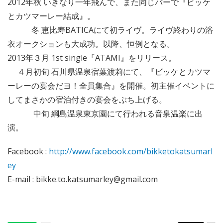
2012年秋 いきなり一年飛んで、また同じバーで『ビッケ
とカツマーレー結成』。
冬 恵比寿BATICAにて初ライヴ。ライヴ終わりの浴
衣オークションも大成功。以降、恒例となる。
2013年３月 1st single『ATAMI』をリリース。
４月初旬 石川県温泉宿葉渡莉にて、『ビッケとカツマ
ーレーの宴会だヨ！全員集合』を開催。初主催イベントに
してまさかの宿泊付きの宴会をぶち上げる。
中旬 綱島温泉東京園にて行われる音泉温楽に出
演。
Facebook :
http://www.facebook.com/bikketokatsumarl
ey
E-mail : bikke.to.katsumarley@gmail.com