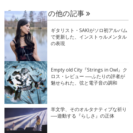
「レビュー」の他の記事
ギタリスト・SAKIがソロ初アルバム
で更新した、インストゥルメンタル
の表現
Empty old City『Strings in Owl』ク
ロス・レビュー ──ふたりの評者が
魅せられた、弦と電子音の調和
羊文学、そのオルタナティブな祈り
──遊動する『らしさ』の正体