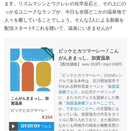
ます。リズムマシンとウクレレの化学反応と、その上にの
っかるユニークなラップが、今日も全国どこかの温泉地で
人々を癒していることでしょう。そんな2人による新曲を
配信スタート!! これを聴いて、温泉にいきませんか?
ビッケとカツマーレー / こん
がんきまっし、加賀温泉
【配信価格】 wav 250円 / mp3 200円
「ビッケとカツマーレー」の2ndシン
グルである本作は、石川県加賀市で
行われる野外音楽イベント「
加賀温
泉郷フェス
」の公式テーマソング
に、またそのフェスを題材とした映
こんがんきまっし、加
画『
加賀温泉郷フェス〜ここでし
賀温泉
か、できないこと〜
』の主題歌にも
ビッケとカツマーレー
なっている。加賀地方の方言をタイ
¥ 254
トルに取り入れており、また歌詞の
なかにも同地方の地名が複数見受け
でみる
られるが、そこに縁のないひとでも