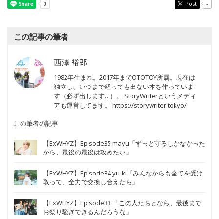
Post
-
この記事の筆者
西澤 裕郎
1982年生まれ。2017年までOTOTOY所属。現在は
独立し、いつまで経っても出ない本を作っていま
す（必ず出します…）。 StoryWriterというメディ
アも運営してます。 https://storywriter.tokyo/
この筆者の記事
【ExWHYZ】Episode35 mayu「ずっと守るしかなかった
から、最後の最後は攻めたい」
【ExWHYZ】Episode34 yu-ki「みんなからも全てを受け
取って、全力で交換し合えたら」
【ExWHYZ】Episode33 「この人たちとなら、最後まで
お祭り騒ぎできるんだろうな」