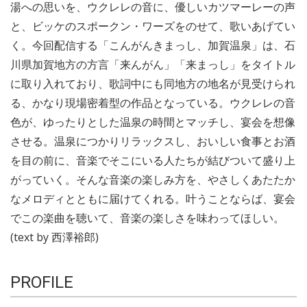
湯への思いを、ウクレレの音に、優しいカツマーレーの声
と、ビッケのスポークン・ワーズをのせて、歌いあげてい
く。今回配信する「こんがんきまっし、加賀温泉」は、石
川県加賀地方の方言「来んがん」「来まっし」をタイトル
に取り入れており、歌詞中にも同地方の地名が見受けられ
る、かなり現場密着型の作品となっている。ウクレレの音
色が、ゆったりとした温泉の時間とマッチし、宴会を想像
させる。温泉につかりリラックスし、おいしい食事とお酒
を目の前に、音楽でそこにいる人たちが結びついて盛り上
がっていく。そんな音楽の楽しみ方を、やさしくあたたか
なメロディとともに届けてくれる。叶うことならば、宴会
でこの楽曲を聴いて、音楽の楽しさを味わってほしい。
(text by 西澤裕郎)
PROFILE