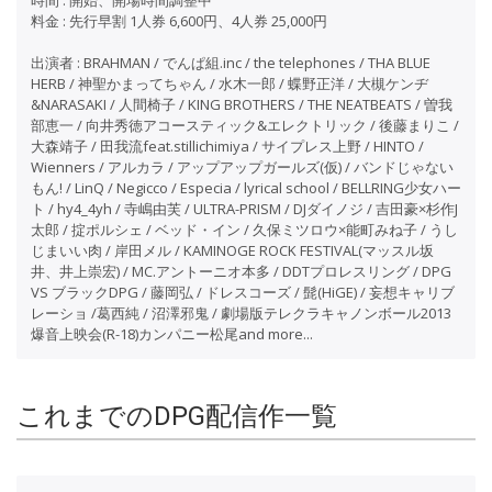
時間 : 開始、開場時間調整中
料金 : 先行早割 1人券 6,600円、4人券 25,000円
出演者 : BRAHMAN / でんぱ組.inc / the telephones / THA BLUE
HERB / 神聖かまってちゃん / 水木一郎 / 蝶野正洋 / 大槻ケンヂ
&NARASAKI / 人間椅子 / KING BROTHERS / THE NEATBEATS / 曽我
部恵一 / 向井秀徳アコースティック&エレクトリック / 後藤まりこ /
大森靖子 / 田我流feat.stillichimiya / サイプレス上野 / HINTO /
Wienners / アルカラ / アップアップガールズ(仮) / バンドじゃない
もん! / LinQ / Negicco / Especia / lyrical school / BELLRING少女ハー
ト / hy4_4yh / 寺嶋由芙 / ULTRA-PRISM / DJダイノジ / 吉田豪×杉作J
太郎 / 掟ポルシェ / ベッド・イン / 久保ミツロウ×能町みね子 / うし
じまいい肉 / 岸田メル / KAMINOGE ROCK FESTIVAL(マッスル坂
井、井上崇宏) / MC.アントーニオ本多 / DDTプロレスリング / DPG
VS ブラックDPG / 藤岡弘 / ドレスコーズ / 髭(HiGE) / 妄想キャリブ
レーショ /葛西純 / 沼澤邪鬼 / 劇場版テレクラキャノンボール2013
爆音上映会(R-18)カンパニー松尾and more...
これまでのDPG配信作一覧