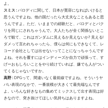
よ。
スミス :
パロディに関して、日本が寛容になればいけると
思うんですよね。他の国だったら大丈夫なこともあると思
うんですよ。ただ、いままでの経験だと、パロディとパク
リを同じにされちゃうんで。大人たちが全く関係ないとこ
ろで観て、これはガンダムに見えるか見えないか? 見える!
ダメって言われちゃったら、僕らは何にもできなくて、レ
コード会社としては出せないってことになっちゃうんです
よね。それを覆すにはインディーズか自力で頑張って、す
げーおもしろいことをやり続けていれば、嫌でも人がつい
てくるじゃないですか。
高野 :
DPGって、間違いなく最前線ですよね。そういうヤ
バい表現のなかで、一番規模が大きくて最先端なんです
よ。いろんな好きなもの集めてミックスして出す表現は好
きなので、突き抜けてほしい気持ちはありますよね。