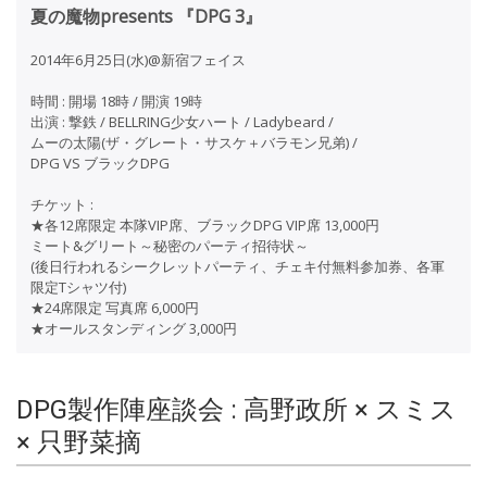
夏の魔物presents 『DPG 3』
2014年6月25日(水)@新宿フェイス
時間 : 開場 18時 / 開演 19時
出演 : 撃鉄 / BELLRING少女ハート / Ladybeard /
ムーの太陽(ザ・グレート・サスケ＋バラモン兄弟) /
DPG VS ブラックDPG
チケット :
★各12席限定 本隊VIP席、ブラックDPG VIP席 13,000円
ミート&グリート～秘密のパーティ招待状～
(後日行われるシークレットパーティ、チェキ付無料参加券、各軍
限定Tシャツ付)
★24席限定 写真席 6,000円
★オールスタンディング 3,000円
DPG製作陣座談会 : 高野政所 × スミス
× 只野菜摘