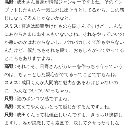
高野 :
成田さん自身が情報ジャンキーですよね。そのイン
プットしたものを一気に外に出そうとしてるから、この感
じになってるんじゃないかなと。
スミス :
普通は影響受けたものを隠すんですけど、こんな
にあからさまに出す人もいないよね。それをやっていいの
か悪いのかはわからないし、バカバカしくて誰もやらない
んだけど、僕たちもそれを観て、おもしろがってやってる
ところもありますよね。
高野 :
それこそ、只野さんがカレーを作っちゃうっていう
のは、ちょっとした親心がでてるってことですもんね。
スミス :
成田くんが人間的な魅力があるわけじゃないの
に、みんなついついやっちゃう。
只野 :
謎のポンコツ感ですよね。
高野 :
支えてやんないとって感じがするんですよね。
只野 :
成田くんって礼儀正しいんですよ。きっちり挨拶し
ますし、私が説教しても素直で、決してクサったりしな