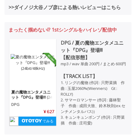
>>ダイノジ大谷ノブ彦による熱いレビューはこちら
まったく掴めない!? 1stシングルをハイレゾ配信中
DPG / 夏の魔物エンタメユニ
ット『DPG』登場!!!
【配信形態】
mp3 / wav 単曲 200円 / まとめ 600円
【TRACK LIST】
1. リングの魔物 (作詞 : 只野菜摘 作
曲 : 玉屋2060%(Wienners) Gt :
夏の魔物エンタメユニ
ROLLY)
ット『DPG』登場!!! (24
2. サマーロマンサー (作詞 : 藤林聖
bit/48kHz)
DPG
子 作曲 : 成田大致、鈴木秋則(ex.セ
ンチメンタルバス)）
¥ 627
3. キュンキュンボンブ (作詞 : 只野菜
でみる
摘 作曲 : 庄司愛)