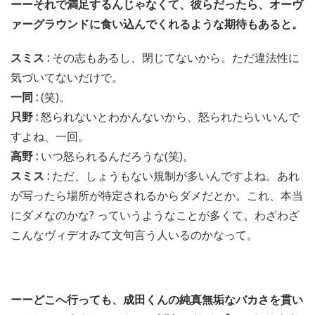
ーーそれで満足するんじゃなくて、彼らだったら、オーヴ
ァーグラウンドに食い込んでくれるような期待もあると。
スミス :
その志もあるし、閉じてないから。ただ違法性に
気づいてないだけで。
一同 :
(笑)。
只野 :
怒られないとわかんないから、怒られたらいいんで
すよね、一回。
高野 :
いつ怒られるんだろうな(笑)。
スミス :
ただ、しょうもない規制が多いんですよね。あれ
が写ったら場所が特定されるからダメだとか。これ、本当
にダメなのかな? っていうようなことが多くて。わざわざ
こんなヴィデオみて文句言う人いるのかなって。
ーーどこへ行っても、成田くんの純真無垢なバカさを貫い