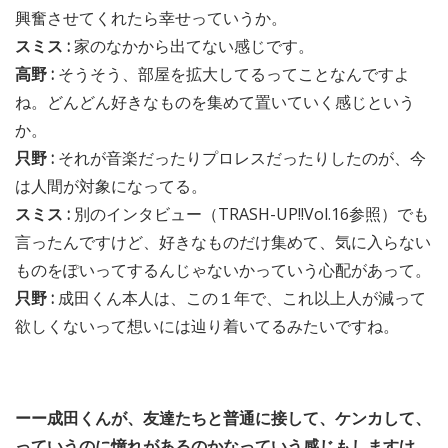
興奮させてくれたら幸せっていうか。
スミス :
家のなかから出てない感じです。
高野 :
そうそう、部屋を拡大してるってことなんですよ
ね。どんどん好きなものを集めて置いていく感じという
か。
只野 :
それが音楽だったりプロレスだったりしたのが、今
は人間が対象になってる。
スミス :
別のインタビュー（TRASH-UP!!Vol.16参照）でも
言ったんですけど、好きなものだけ集めて、気に入らない
ものをぽいってするんじゃないかっていう心配があって。
只野 :
成田くん本人は、この１年で、これ以上人が減って
欲しくないって想いには辿り着いてるみたいですね。
ーー成田くんが、友達たちと普通に接して、ケンカして、
っていうのに憧れがあるのかなっていう感じもしますけ