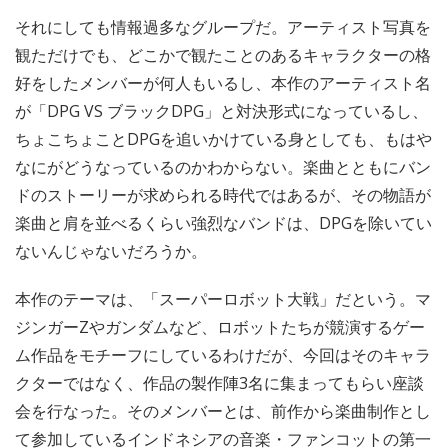
それにしても情報過多なグループだ。アーティスト写真を
観ただけでも、どこかで観たことのあるキャラクターの格
好をしたメンバーが何人もいるし、本作のアーティスト名
が「DPG VS ブラックDPG」と対決形式になっているし、
ちょこちょことDPGを追いかけている身としても、もはや
なにがどうなっているのかわからない。楽曲とともにバン
ドのストーリーが求められる時代ではあるが、その物語が
楽曲と肩を並べるくらい強烈なバンドは、DPGを除いてい
ないんじゃないだろうか。
本作のテーマは、「スーパーロボット大戦」だという。マ
ジンガーZやガンダムなど、ロボットたちが競演するゲー
ム作品をモチーフにしているわけだが、今回はそのキャラ
クターではなく、作品の製作陣3名に集まってもらい座談
会を行なった。そのメンバーとは、前作から楽曲制作とし
て参加しているインドネシアの音楽・ファンコットの第一