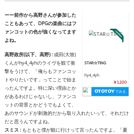
ーー前作から高野さんが参加した
こともあって、DPGの楽曲にはフ
ァンコットの色が強くなってます
よね。
高野政所(以下、高野) :
成田(大致)
くんがhy4_4yhのライヴを観て衝
STAR☆TING
撃をうけて、「俺らもファンコッ
hy4_4yh
トやりたいです」ってことで始ま
¥ 1,100
ったんですよ。特に深い理由とか
でみる
があるわけじゃないし、ファンコ
ットの背景とかどうでもよくて、
あのサウンドが刺激的だから取り入れたいって、それだけ
だと思うんですよね。
スミス :
もともと僕が観に行けって言ったんですよ。「夏