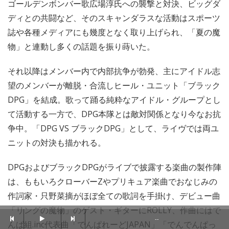
ゴールデンボンバー歌広場淳氏への襲撃と対決、ビッグダ
ディとの共闘など、そのスキャンダラスな活動はスポーツ
誌や各種メディアにも幾度となく取り上げられ、「夏の魔
物」と連動し多くの話題を振り蒔いた。
それ以降はメンバー内で内部抗争が勃発、主にアイドル志
望のメンバーが離脱・合流しヒール・ユニット「ブラック
DPG」を結成。歌って踊る純粋なアイドル・グループとし
て活動する一方で、DPG本隊とは敵対関係となり今なお抗
争中。「DPG VS ブラックDPG」として、ライヴでは両ユ
ニットの対決も描かれる。
DPGおよびブラックDPGがライブで披露する楽曲の製作陣
は、ももいろクローバーZやプリキュア楽曲でおなじみの
作詞家・只野菜摘がほぼ全ての歌詞を手掛け、デビュー曲
「リングの魔物」のゲスト・ギターにROLLY、作曲にはで
--
んぱ組.inc代表曲「でんぱれーどJAPAN」「でんでんぱっ