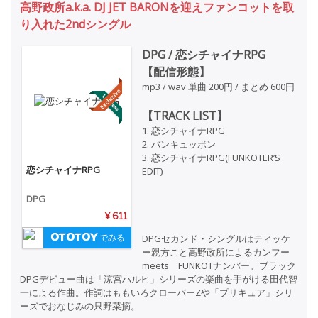
高野政所a.k.a. DJ JET BARONを迎えファンコットを取
り入れた2ndシングル
DPG / 恋シチャイナRPG
【配信形態】
mp3 / wav 単曲 200円 / まとめ 600円
【TRACK LIST】
1. 恋シチャイナRPG
2. バンキュッボン
3. 恋シチャイナRPG(FUNKOTER’S
恋シチャイナRPG
EDIT)
DPG
¥ 611
でみる
DPGセカンド・シングルはティッケ
ー親方こと高野政所によるカンフー
meets FUNKOTナンバー。ブラック
DPGデビュー曲は「涼宮ハルヒ」シリーズの楽曲を手がける田代智
一による作曲。作詞はももいろクローバーZや「プリキュア」シリ
ーズでおなじみの只野菜摘。