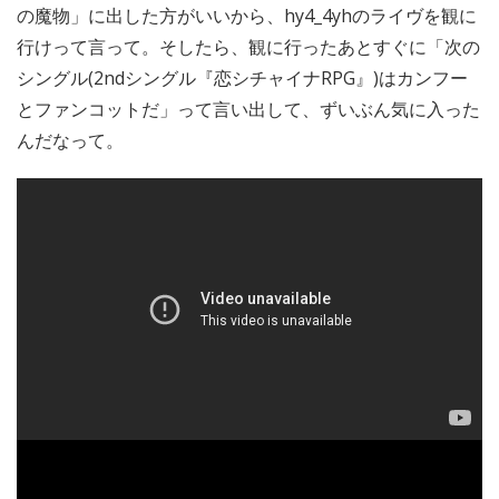
の魔物」に出した方がいいから、hy4_4yhのライヴを観に
行けって言って。そしたら、観に行ったあとすぐに「次の
シングル(2ndシングル『恋シチャイナRPG』)はカンフー
とファンコットだ」って言い出して、ずいぶん気に入った
んだなって。