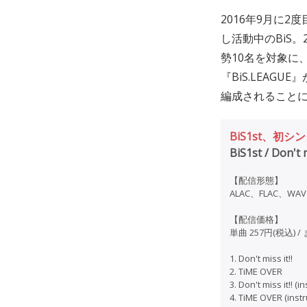
2016年9月に2
し活動中のBiS。2
勢10名を対象に、
『BiS.LEAGU
編成されることに
BiS1st、初
BiS1st / Don't m
【配信形態】
ALAC、FLAC、WAV 
【配信価格】
単曲 257円(税込) /
1. Don't miss it!!
2. TiME OVER
3. Don't miss it!! (
4. TiME OVER (inst