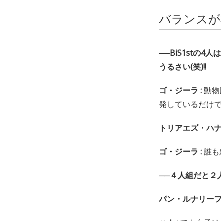
バランスが
──BiS1st
うるさい(笑)!!
ゴ・ジーラ :
動物
発しているだけ
トリアエズ・ハナ(
ゴ・ジーラ :
誰も
──４人組だと２
パン・ルナリーフィ