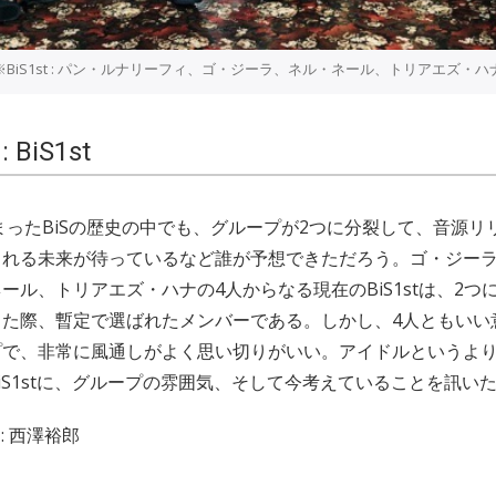
※BiS1st : パン・ルナリーフィ、ゴ・ジーラ、ネル・ネール、トリアエズ・ハ
: BiS1st
じまったBiSの歴史の中でも、グループが2つに分裂して、音源
される未来が待っているなど誰が予想できただろう。ゴ・ジー
ール、トリアエズ・ハナの4人からなる現在のBiS1stは、2つ
した際、暫定で選ばれたメンバーである。しかし、4人ともいい
プで、非常に風通しがよく思い切りがいい。アイドルというよ
iS1stに、グループの雰囲気、そして今考えていることを訊い
: 西澤裕郎