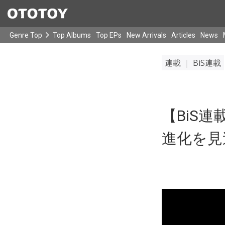
Genre Top
Top Albums
Top EPs
New Arrivals
Articles
News
連載
｜
BiS連載
【BiS連
進化を見