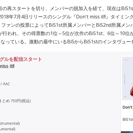
度目の再スタートを切り、メンバーの脱加入を経て、現在はBiS1st
018年7月4日リリースのシングル『Don't miss it!!』タイ
ファンの投票によってBiS1st所属メンバーとBiS2nd所属メ
E』が行われ、その得票数の1位～5位が次作のBiS1st、6位～10位が
なっている。激動の最中にいるBiSからBiS1stのインタヴュ
シングルを配信スタート
iss it!!
/ AAC
 まとめ 750円(税込)
Don't 
BiS1s
instrumental)
rumental)