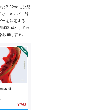
とBiS2ndに分裂
ミングで、メンバー総
ンバーを決定する
BiS2ndとして再
ーをお届けする。
miss it!!
t
¥ 763