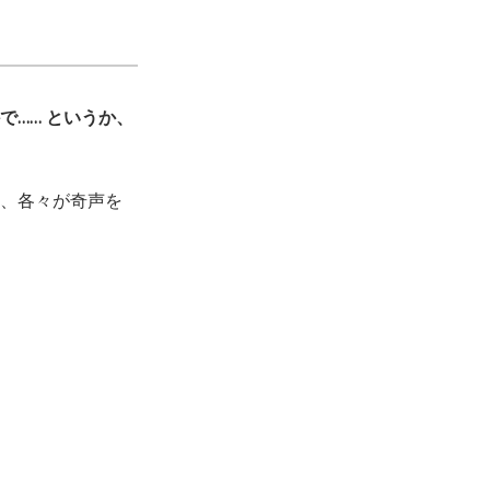
で…… というか、
て、各々が奇声を