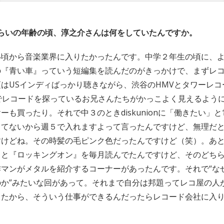
くらいの年齢の頃、淳之介さんは何をしていたんですか。
い頃から音楽業界に入りたかったんです。中学２年生の頃に、
の『青い車』っていう短編集を読んだのがきっかけで、まずレ
はUSインディばっかり聴きながら、渋谷のHMVとタワーレコ
anでレコードを探っているお兄さんたちがかっこよく見えるよう
ーも買ったり。それで中３のときdiskunionに「働きたい」
ってないから週５で入れますよって言ったんですけど、無理だ
すけどね。その時髪の毛ピンク色だったんですけど（笑）。あ
』と『ロッキングオン』を毎月読んでたんですけど、そのどち
作マンがメタルを紹介するコーナーがあったんです。それで“な
のか”みたいな回があって。それまで自分は邦題ってレコ屋の人
てたから、そういう仕事ができるんだったらレコード会社に入