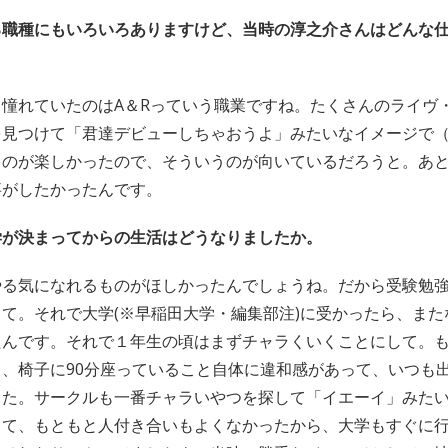
る職種にもいろいろありますけど、当時の淳之介さんはどんな
。
憧れていたのはA＆Rっていう職業ですね。たくさんのライヴ
を見つけて「君達デビューしちゃおうよ」みたいなイメージで
るのが楽しかったので、そういうのが向いているだろうと。あ
事がしたかったんです。
学が決まってからの生活はどうなりましたか。
やる気になれるものがほしかったんでしょうね。だから受験勉
て。それで大学(※早稲田大学・編集部注)に受かったら、また
たんです。それで１年生の頃はまずチャラくいくことにして。
、椅子に90分座っていること自体に違和感があって、いつも
した。サークルも一番チャラいやつを探して「イエーイ」みた
きて、もともと人付き合いもよくなかったから、大学もすぐに