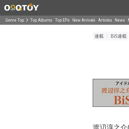
Genre Top
Top Albums
Top EPs
New Arrivals
Articles
News
連載
｜
BiS連載
渡辺淳之介(B