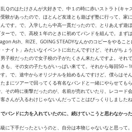
乱Ｑのはたけさんが大好きで、中１の時に赤いストラト(キャス
学受験があったので、ほとんど友達とも遊ばず塾に行って、家
たんです。で、入学したら中高一貫だったので、とりあえず遊
ギターで。で、高校１年のときに初めてバンドを組んで。まず
d、Dragon Ash、RIZE、GOING STEADYなんかのコピーをや
ン・ナイト」みたいなイベントに出たんですけど、それがちょ
ち男子校だったので女子校の子がたくさん来たんですよ。それ
きも、その女の子たちがいっぱい来てて。それから毎回50～1
です。で、途中からオリジナルを始めるんですけど、僕らはそ
、たまにツアーで回ってくる有名なバンドと一緒にやらせても
で、その時に衝撃だったのが、名前が売れていたり、レコード
お客さんが入るわけじゃないんだってことはびっくりしました
までバンドに力を入れていたのに、続けていこうと思わなかっ
高級に下手だったというのと、自分は本物じゃないなと思って