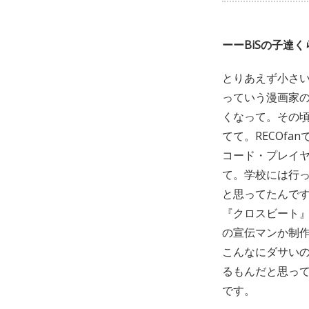
ーーBiSの子達
とりあえず小さ
っていう漫画家
くなって。その頃
てて。RECOf
コード・プレイヤ
て。学校には行
と思ってたんで
『クロスビート
の宣伝マンか制
こんなにダサい
るもんだと思っ
です。