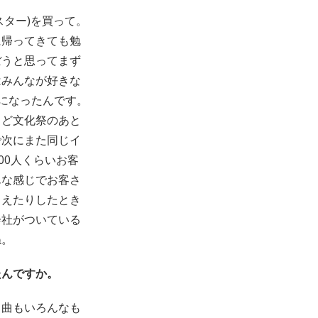
ター)を買って。
に帰ってきても勉
ぼうと思ってまず
はみんなが好きな
ることになったんです。
うど文化祭のあと
で次にまた同じイ
00人くらいお客
んな感じでお客さ
らえたりしたとき
会社がついている
ね。
たんですか。
。曲もいろんなも