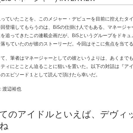
思っていたことを、このメジャー・デビューを目前に控えたタ
回登場してもらうのは、BiSの仕掛け人でもある、マネージャ
を追ってきたこの連載企画だが、BiSというグループをドキュ
け落ちていたのが彼のストーリーだ。今回はそこに焦点を当て
って、筆者はマネージャーとしての彼というよりは、あくまで
リティにとことん迫ることに狙いを置いた。以下の対話は『ア
』のエピソード１として読んで頂けたら幸いだ。
: 渡辺裕也
てのアイドルといえば、デヴィ
ね