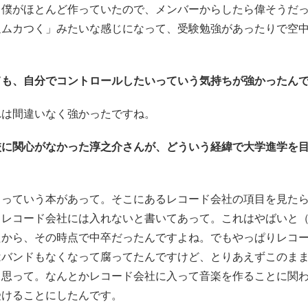
ら僕がほとんど作っていたので、メンバーからしたら偉そうだ
辺ムカつく」みたいな感じになって、受験勉強があったりで空
ても、自分でコントロールしたいっていう気持ちが強かったん
れは間違いなく強かったですね。
校に関心がなかった淳之介さんが、どういう経緯で大学進学を
』っていう本があって。そこにあるレコード会社の項目を見た
とレコード会社には入れないと書いてあって。これはやばいと
たから、その時点で中卒だったんですよね。でもやっぱりレコ
はバンドもなくなって腐ってたんですけど、とりあえずこのま
と思って。なんとかレコード会社に入って音楽を作ることに関
受けることにしたんです。