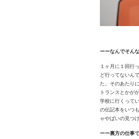
ーーなんでそん
１ヶ月に１回行
ど行ってないん
た。そのあたりに
トランスとかが
学校に行くって
の伝記本をいつ
ゃやばいの見つ
ーー裏方の仕事