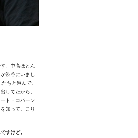
です。中高ほとん
宿か渋谷にいまし
んたちと遊んで、
外出してたから、
カート・コバーン
ナを知って、こり
んですけど。