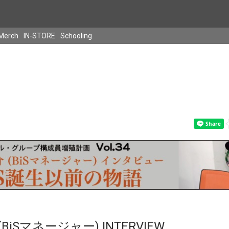
Merch
IN-STORE
Schooling
iSマネージャー) INTERVIEW