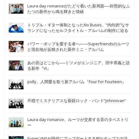
Laura day romanceがたどり着いた新局面──対照的なふ
たつの新作から鳴る輝きと情緒
トリプル・ギター体制となったNo Buses、“内向的”なサ
ウンドになったセルフタイトル・アルバムの制作に迫る
パワー・ポップを愛する者へ───Superfriendsのルーツ
と現在地が反映された新作ミニ・アルバム
あの音はどこから──ミツメがエンジニア、田中章義と語
る新作『VI』
polly、人間愛を歌う新アルバム『Four For Fourteen』
不穏でミステリアスな新鋭ロック・バンド“Johnnivan”
Laura day romance、ルーツが交差する音のタペストリ
ー
Super VHSが現代にアップデートする80'sポップスの涼