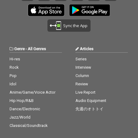
Sync the App
Genre
-
All Genres
Articles
Hi-res
Series
Rock
Interview
Pop
Column
Idol
Review
Anime/Game/Voice Actor
Live Report
Hip Hop/R&B
Audio Equipment
Dance/Electronic
先週のオトトイ
Jazz/World
Classical/Soundtrack