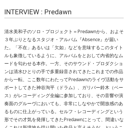
INTERVIEW : Predawn
清水美和子のソロ・プロジェクト＝Predawnから、およそ
３年ぶりとなるスタジオ・アルバム『Absence』が届い
た。「不在」あるいは「欠如」などを意味するこのタイト
ルも象徴しているように、アルバムをとおして内省的なム
ードを匂わせる本作。一方、そのサウンド・プロダクショ
ンは清水ひとりの手で多重録音されてきたこれまでの作品
から一転、ここ数年にわたってPredawnのライヴ活動をサ
ポートしてきた神谷洵平（ドラム）、ガリバー鈴木（ベー
ス）がレコーディング全編に参加しており、その音響や演
奏面のグルーヴにおいても、非常にしなやかで開放感のあ
るものに仕上がっている。セルフ・レコーディングという
形でその才気を発揮してきたPredawnにとって、間違いな
くこれは新境地を切り開いた作品と言えそうだ。というこ