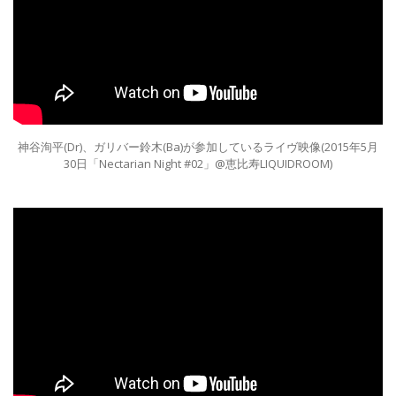
神谷洵平(Dr)、ガリバー鈴木(Ba)が参加しているライヴ映像(2015年5月
30日「Nectarian Night #02」@恵比寿LIQUIDROOM)