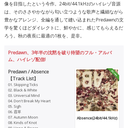
像を目指したという今作。24bit/44.1kHzのハイレゾ音源
は、そのささやかながら匂い立つような歌声と繊細ながら
豊かなアレンジ、全編を通して縫い込まれたPredawnの文
学を驚くほどダイレクトに、鮮やかに、感じてもらえるだ
ろう。秋の夜長に最適の1枚を、是非。
Predawn、3年半の沈黙を破り待望のフル・アルバ
ム、ハイレゾ配信!
Predawn / Absence
【Track List】
01. Skipping Ticks
02. Black & White
03. Universal Mind
04. Don't Break My Heart
05. Sigh
06. 霞草
07. Autumn Moon
Absence(24bit/44.1kHz)
08. Kinds of Knot