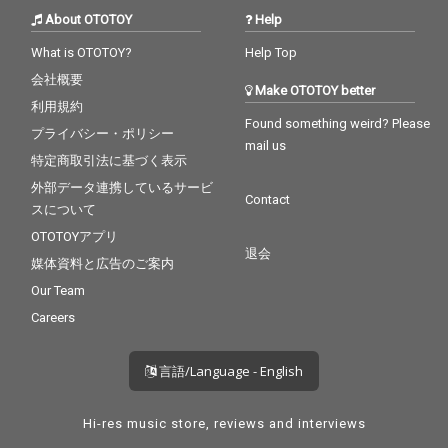
About OTOTOY
Help
What is OTOTOY?
Help Top
会社概要
Make OTOTOY better
利用規約
Found something weird? Please
プライバシー・ポリシー
mail us
特定商取引法に基づく表示
外部データ連携しているサービ
Contact
スについて
OTOTOYアプリ
退会
媒体資料と広告のご案内
Our Team
Careers
言語/Language - English
Hi-res music store, reviews and interviews