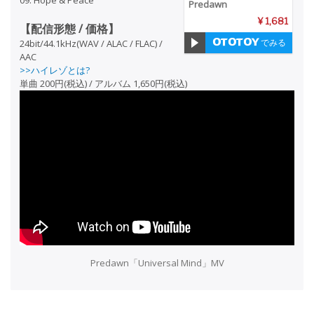
09. Hope & Peace
Predawn
¥ 1,681
【配信形態 / 価格】
でみる
24bit/44.1kHz(WAV / ALAC / FLAC) /
AAC
>>ハイレゾとは?
単曲 200円(税込) / アルバム 1,650円(税込)
Predawn「Universal Mind」MV