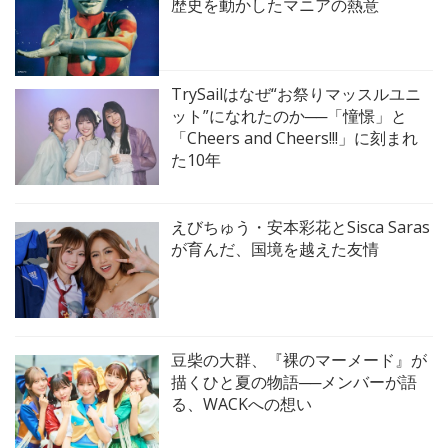
歴史を動かしたマニアの熱意
TrySailはなぜ“お祭りマッスルユニ
ット”になれたのか──「憧憬」と
「Cheers and Cheers!!!」に刻まれ
た10年
えびちゅう・安本彩花とSisca Saras
が育んだ、国境を越えた友情
豆柴の大群、『裸のマーメード』が
描くひと夏の物語──メンバーが語
る、WACKへの想い