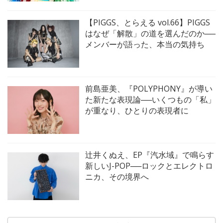
【PIGGS、とらえる vol.66】PIGGS
はなぜ「解散」の道を選んだのか──
メンバーが語った、本当の気持ち
前島亜美、『POLYPHONY』が導い
た新たな表現論──いくつもの「私」
が重なり、ひとりの表現者に
辻井くぬえ、EP『汽水域』で鳴らす
新しいJ-POP──ロックとエレクトロ
ニカ、その境界へ