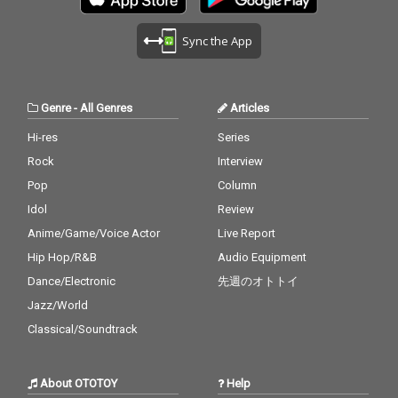
Sync the App
Genre
-
All Genres
Articles
Hi-res
Series
Rock
Interview
Pop
Column
Idol
Review
Anime/Game/Voice Actor
Live Report
Hip Hop/R&B
Audio Equipment
Dance/Electronic
先週のオトトイ
Jazz/World
Classical/Soundtrack
About OTOTOY
Help