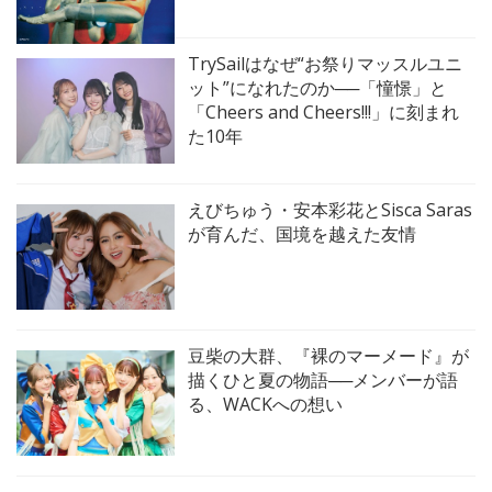
TrySailはなぜ“お祭りマッスルユニ
ット”になれたのか──「憧憬」と
「Cheers and Cheers!!!」に刻まれ
た10年
えびちゅう・安本彩花とSisca Saras
が育んだ、国境を越えた友情
豆柴の大群、『裸のマーメード』が
描くひと夏の物語──メンバーが語
る、WACKへの想い