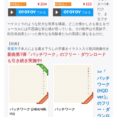
ター1本
特典あり！
¥ 204
特典あり！
¥ 153
だけ
でみる
でみる
で、ま
るでオ
ーケストラのような壮大な世界を構築。どこか懐かしさも覚えるヴ
ォーカルには不思議な安心感が宿っている。その歌声は大貫妙子、
松任谷由実といった偉大なる先駆者たちの系譜に連なるものだ。
【特典】
青葉市子
本人による書き下ろしの手書きイラスト入り歌詞画像付き
新曲第1弾「パッチワーク」のフリー・ダウンロード
も引き続き実施中!
>>「
パッチ
ワーク
(HQD
ver.)」
のフリ
ー・ダ
パッチワーク (24bit/48k
パッチワーク
Hz)
ウンロ