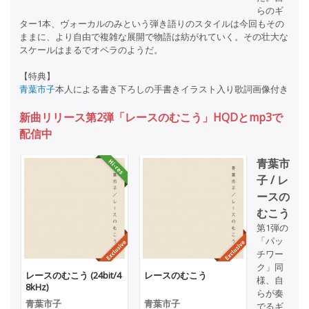
らのギ
ター1本、ヴォーカルのみという弾き語りのスタイルは今回もその
ままに、より自由で複雑な展開で物語は紡がれていく。その壮大な
スケールはまるでオペラのようだ。
【特典】
青葉市子
本人による書き下ろしの手書きイラスト入り歌詞画像付き
新曲リリース第2弾「レースのむこう」HQDとmp3で
配信中
青葉市
子 / レ
ースの
むこう
第1弾の
「パッ
チワー
ク」同
レースのむこう (24bit/4
レースのむこう
様、自
8kHz)
らが奏
青葉市子
青葉市子
でるギ