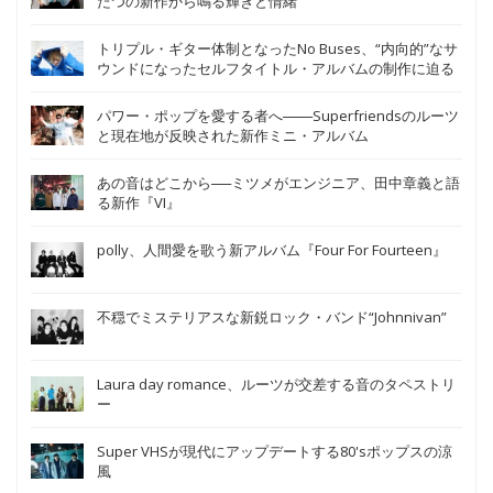
たつの新作から鳴る輝きと情緒
トリプル・ギター体制となったNo Buses、“内向的”なサ
ウンドになったセルフタイトル・アルバムの制作に迫る
パワー・ポップを愛する者へ───Superfriendsのルーツ
と現在地が反映された新作ミニ・アルバム
あの音はどこから──ミツメがエンジニア、田中章義と語
る新作『VI』
polly、人間愛を歌う新アルバム『Four For Fourteen』
不穏でミステリアスな新鋭ロック・バンド“Johnnivan”
Laura day romance、ルーツが交差する音のタペストリ
ー
Super VHSが現代にアップデートする80'sポップスの涼
風