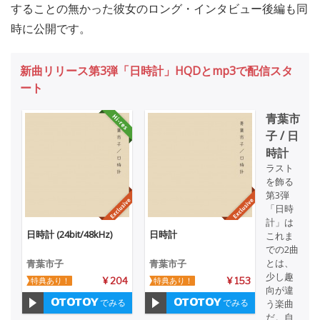
することの無かった彼女のロング・インタビュー後編も同
時に公開です。
新曲リリース第3弾「日時計」HQDとmp3で配信スタ
ート
青葉市
子 / 日
時計
ラスト
を飾る
第3弾
「日時
計」は
日時計 (24bit/48kHz)
日時計
これま
での2曲
とは、
青葉市子
青葉市子
少し趣
特典あり！
¥ 204
特典あり！
¥ 153
向が違
でみる
でみる
う楽曲
だ。自