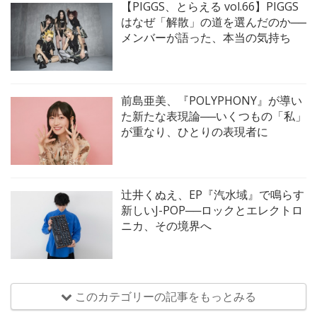
【PIGGS、とらえる vol.66】PIGGS
はなぜ「解散」の道を選んだのか──
メンバーが語った、本当の気持ち
前島亜美、『POLYPHONY』が導い
た新たな表現論──いくつもの「私」
が重なり、ひとりの表現者に
辻井くぬえ、EP『汽水域』で鳴らす
新しいJ-POP──ロックとエレクトロ
ニカ、その境界へ
このカテゴリーの記事をもっとみる