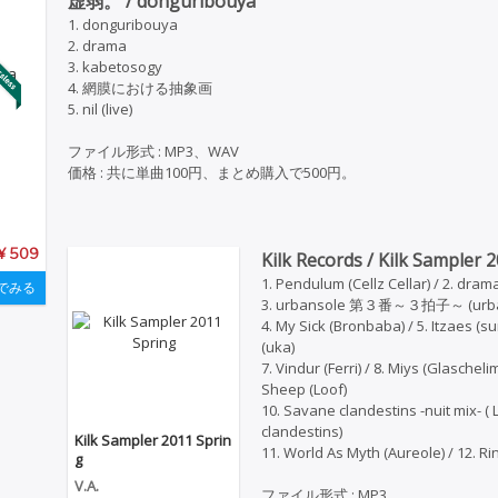
虚弱。 / donguribouya
1. donguribouya
2. drama
3. kabetosogy
4. 網膜における抽象画
5. nil (live)
ファイル形式 : MP3、WAV
価格 : 共に単曲100円、まとめ購入で500円。
¥ 509
Kilk Records / Kilk Sampler 
1. Pendulum (Cellz Cellar) / 2. dr
でみる
3. urbansole 第３番～３拍子～ (urba
4. My Sick (Bronbaba) / 5. Itzaes (su
(uka)
7. Vindur (Ferri) / 8. Miys (Glascheli
Sheep (Loof)
10. Savane clandestins -nuit mix- (
clandestins)
Kilk Sampler 2011 Sprin
11. World As Myth (Aureole) / 12. R
g
V.A.
ファイル形式 : MP3