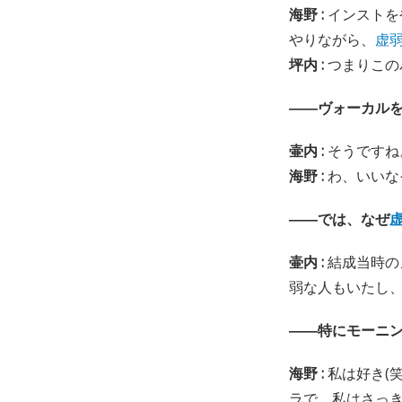
海野 :
インストを
やりながら、
虚
坪内 :
つまりこの
――ヴォーカル
壷内 :
そうですね
海野 :
わ、いいな
――では、なぜ
壷内 :
結成当時の
弱な人もいたし、
――特にモーニ
海野 :
私は好き(
ラで、私はさっ