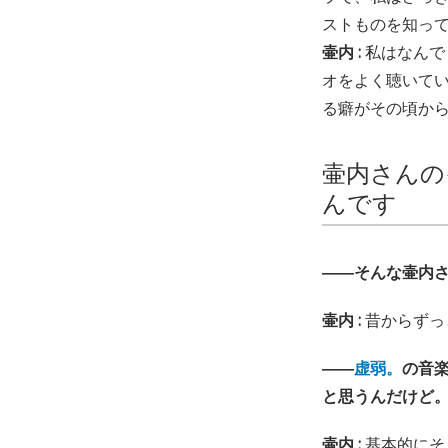
ストものを知っ
壷内 :
私はなんで
オをよく聴いて
る癖がその頃か
壷内さんの
んです
――そんな壷内
壷内 :
昔からずっと
――
虚弱。
の音
と思うんだけど
壷内 :
基本的にそ