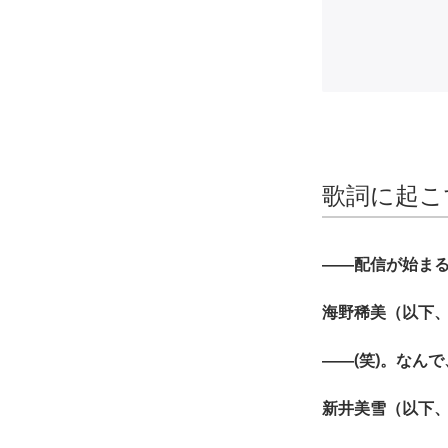
歌詞に起こ
――配信が始ま
海野稀美（以下、
――(笑)。なん
新井美雪（以下、