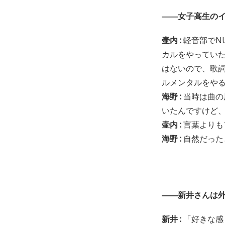
――女子高生の
壷内 :
軽音部でN
カルをやってい
はないので、歌
ルメンタルをや
海野 :
当時は曲の
いたんですけど、
壷内 :
言葉よりも
海野 :
自然だった
――新井さんは
新井 :
「好きな感