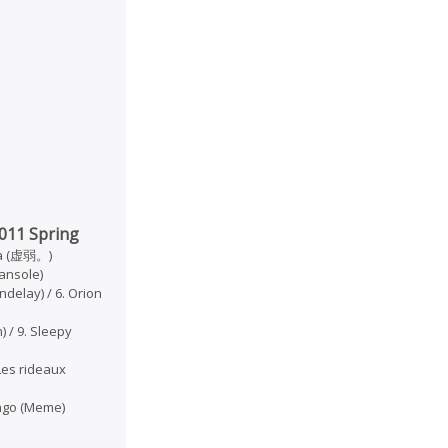
2011 Spring
ama (虚弱。)
nsole)
ndelay) / 6. Orion
m) / 9. Sleepy
 Les rideaux
ingo (Meme)