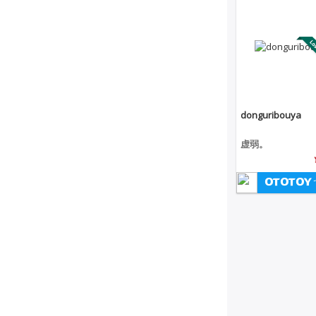
donguribouya
虚弱。