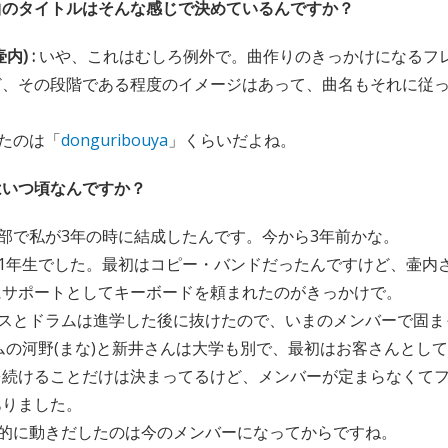
曲のタイトルはそんな感じで決めているんですか？
内) :
いや、これはむしろ例外で。曲作りのきっかけになるフ
ど、その段階である程度のイメージはあって、曲名もそれに従
たのは「
donguribouya
」くらいだよね。
はいつ頃なんですか？
部で私が3年の時に結成したんです。今から3年前かな。
1年生でした。最初はコピー・バンドだったんですけど、壷内
にサポートとしてキーボードを頼まれたのがきっかけで。
スとドラムは進学した後に抜けたので、いまのメンバーで固ま
ムの河野(まな)と新井さんは大学も別で、最初はお客さんとし
を続けることだけは決まってるけど、メンバーが定まらなくて
ありました。
的に動きだしたのは今のメンバーになってからですね。