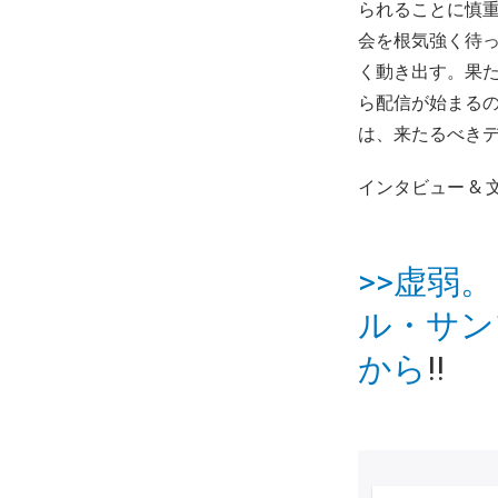
られることに慎
会を根気強く待
く動き出す。果
ら配信が始まる
は、来たるべき
インタビュー & 文
>>虚弱。「
ル・サン
から
!!