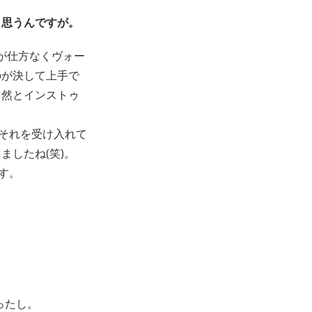
と思うんですが。
私が仕方なくヴォー
のが決して上手で
自然とインストゥ
それを受け入れて
したね(笑)。
す。
ったし。