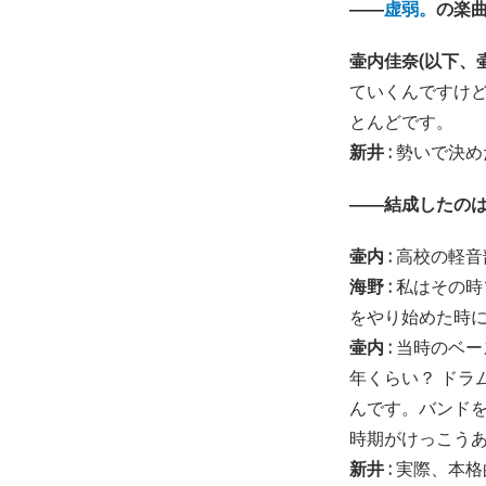
――
虚弱。
の楽
壷内佳奈(以下、壷
ていくんですけ
とんどです。
新井 :
勢いで決め
――結成したの
壷内 :
高校の軽音
海野 :
私はその時
をやり始めた時
壷内 :
当時のベー
年くらい？ ドラ
んです。バンド
時期がけっこう
新井 :
実際、本格