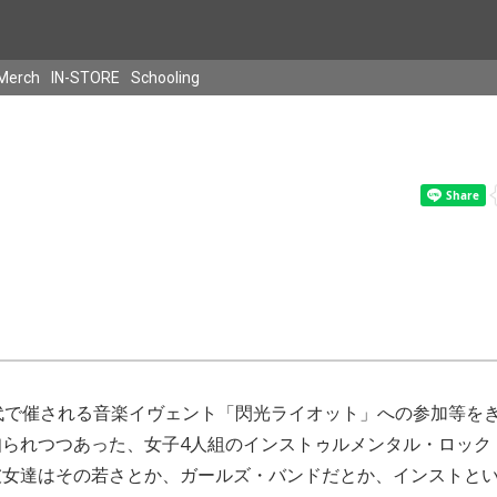
Merch
IN-STORE
Schooling
代で催される音楽イヴェント「閃光ライオット」への参加等を
知られつつあった、女子4人組のインストゥルメンタル・ロック
彼女達はその若さとか、ガールズ・バンドだとか、インストと