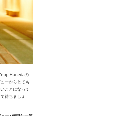
 Hanedaの
ビューからとても
り凄いことになって
じて待ちましょ
ュー : 飯田仁一郎