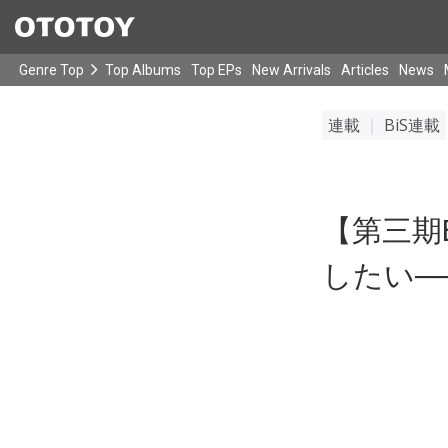
Genre Top
Top Albums
Top EPs
New Arrivals
Articles
News
連載
｜
BiS連載
【第三期B
したい─