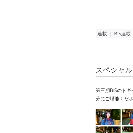
連載
｜
BiS連載
スペシャル
第三期BiSのト
分にご堪能くだ