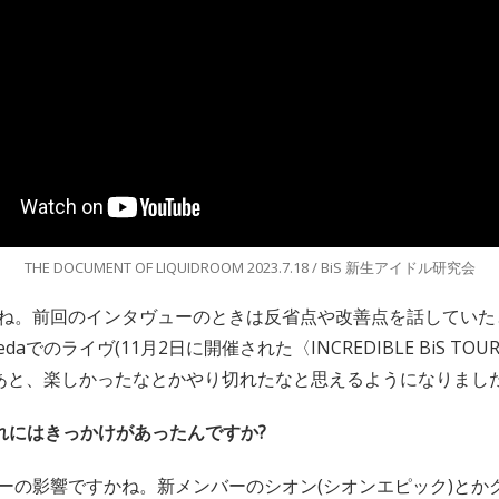
THE DOCUMENT OF LIQUIDROOM 2023.7.18 / BiS 新生アイドル研究会
ね。前回のインタヴューのときは反省点や改善点を話していた
nedaでのライヴ(11月2日に開催された〈INCREDIBLE BiS T
あと、楽しかったなとかやり切れたなと思えるようになりまし
れにはきっかけがあったんですか?
ーの影響ですかね。新メンバーのシオン(シオンエピック)とか