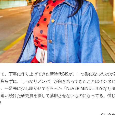
、丁寧に作り上げてきた新時代BiSが、一つ形になったのがZepp
。焦らずに、しっかりメンバーが向き合ってきたことはインタ
一足先に少し聴かせてもらった『NEVER MiND』!!! かな
ず追い続けた研究員を決して落胆させないものになってる。信
!
インタヴ