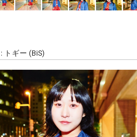
 : トギー (BiS)