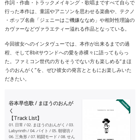
作詞・作曲・トラックメイキング・歌唱まですべて自らで
行った本作は、童謡やアニソンを思わせる楽曲や、テクノ
・ポップ名曲「ジェニーはご機嫌ななめ」や相対性理論の
カヴァーなどヴァラエティー溢れる作品となっている。
今回彼女へのインタヴューでは、本作が出来るまでの過
程、そして8bitサウンドへの愛を赤裸々に語ってもらっ
た。ファミコン世代の方もそうでない方も楽しめる“まほ
うのおんがく”を、ぜひ彼女の発言とともにお楽しみいた
だきたい。
谷本早也歌 / まほうのおんが
く
【Track List】
01. 日常 / 02. まほうのおんがく / 03.
Labyrinth / 04. バイト / 05. 朝寝坊 /
06. 三角形 / 07. 戦闘モード / 08. せん