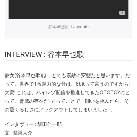
谷本早也歌 - Labyrinth
INTERVIEW : 谷本早也歌
彼女(谷本早也歌)は、とても素敵に変態だと思います。だ
って、世界で1番魅力的な音は、8bitって言うのですから!
大変! これは、ハイレゾ配信を推進してきたOTOTOYにと
って、脅威の存在だっ! ってことで、闘いを挑んだら、そ
の愛くるしさにノックアウトしてしまいました…。
インタヴュー : 飯田仁一郎
文 : 鶯巣大介