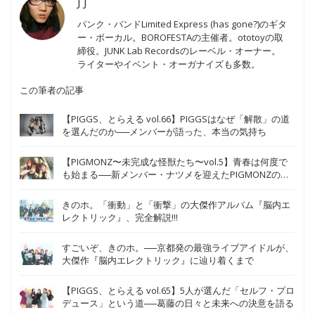
J J
パンク・バンドLimited Express (has gone?)のギタ
ー・ボーカル。BOROFESTAの主催者。ototoyの取
締役。JUNK Lab Recordsのレーベル・オーナー。
ライターやイベント・オーガナイズも多数。
この筆者の記事
【PIGGS、とらえる vol.66】PIGGSはなぜ「解散」の道
を選んだのか──メンバーが語った、本当の気持ち
【PIGMONZ〜未完成な怪獣たち〜vol.5】青春は何度で
も始まる──新メンバー・ナツメを迎えたPIGMONZの新
たな挑戦
きのホ。「衝動」と「衝撃」の大傑作アルバム『脳内エ
レクトリック』、完全解説!!!
すごいぞ、きのホ。──京都発の最強ライブアイドルが、
大傑作『脳内エレクトリック』に辿り着くまで
【PIGGS、とらえる vol.65】5人が選んだ「セルフ・プロ
デュース」という道──葛藤の日々と未来への決意を語る