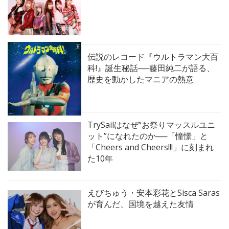
伝説のレコード『ウルトラマン大百
科!』誕生秘話──藤田純二が語る、
歴史を動かしたマニアの熱意
TrySailはなぜ“お祭りマッスルユニ
ット”になれたのか──「憧憬」と
「Cheers and Cheers!!!」に刻まれ
た10年
えびちゅう・安本彩花とSisca Saras
が育んだ、国境を越えた友情