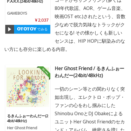
P.A.R.X.(24bit/48kHz)
80年代歌謡、AOR、ゲーム音楽、
GAMEBOYS
映画OST etc.)されたという、音数
¥ 2,037
少なめで脱力気味なトラックがク
でみる
セになる! その懐かしくも新しい
センスは、HIP HOPに馴染みのな
い方にも存分に楽しめる内容。
Her Ghost Friend / るきんふぉー
わんだー(24bit/48kHz)
一切のシーン等との関わりなく突
如出現し、エレクトロ・ポップ・
ファンの心をわし掴みにした
Shinobu OnoとDJ Obakeによる
るきんふぉーわんだー(2
4bit/48kHz)
ユニットHer Ghost Friendのセカ
Her Ghost Friend
ンド・アルバム。緻密さを増した