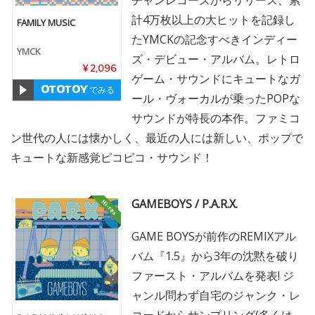
計4万枚以上の大ヒットを記録し
FAMILY MUSIC
たYMCKの記念すべきインディー
YMCK
ズ・デビュー・アルバム。レトロ
¥ 2,096
ゲーム・サウンドにキュートなガ
でみる
ール・ヴォーカルが乗ったPOPな
サウンドが特長の本作。ファミコ
ン世代の人には懐かしく、最近の人には新しい、ポップで
キュートな新感覚ピコピコ・サウンド！
GAMEBOYS / P.A.R.X.
GAME BOYSが前作のREMIXアル
バム『1.5』から3年の沈黙を破り
ファースト・アルバムを発表! ジ
ャンル問わず自宅のジャンク・レ
コードからサンプリング(多くは