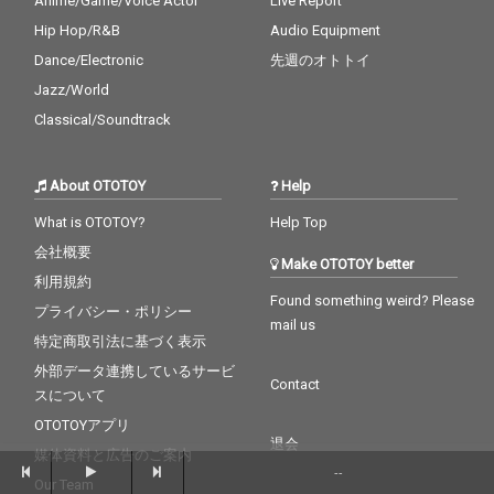
Anime/Game/Voice Actor
Live Report
Hip Hop/R&B
Audio Equipment
Dance/Electronic
先週のオトトイ
Jazz/World
Classical/Soundtrack
About OTOTOY
Help
What is OTOTOY?
Help Top
会社概要
Make OTOTOY better
利用規約
Found something weird? Please
プライバシー・ポリシー
mail us
特定商取引法に基づく表示
外部データ連携しているサービ
Contact
スについて
OTOTOYアプリ
退会
媒体資料と広告のご案内
--
Our Team