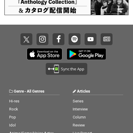
Sync the App
Genre
-
All Genres
Articles
Hi-res
Series
Rock
Interview
Pop
Column
Idol
Review