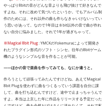
やっぱり8bitの音がどんな音よりも飛び抜けて好きなんで
すよね。それに改めて気づいたというか。でもアルバム制
作のためには、それ以外の曲も作らなきゃいけないってい
う思いがあって。なので1年目は８bit以外の音で曲が作れ
ない自分に悩みました。それで1年が過ぎちゃって。
※Magical 8bit Plug
: YMCKのYokemuraによって開発さ
れたプラグイン形式のソフト・シンセ。往年の8bitゲーム
機のようなシンプルな音を作ることが可能。
——ほかの音で楽曲を作ってみても、なにか違うと。
作ろうとして頑張ってみたんですけどね。あえてMagical
8bit Plugを使わずに曲をつくるっていう課題を自分に課
して、曲を打ち込むんですけど、途中で止まっちゃうんで
すよ。本当は上京した年に作品をリリースする予定だった
んですけど、曲を全然おばけさんに送れなくて。それで私