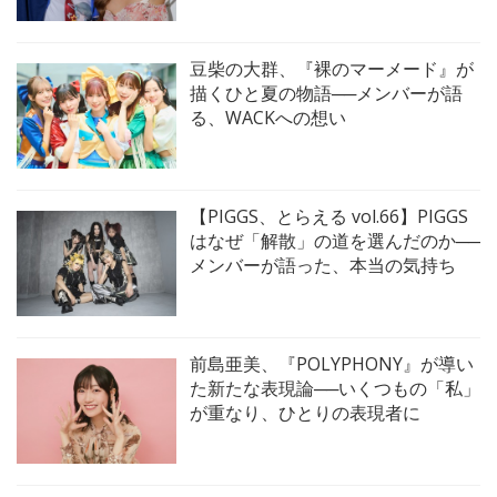
豆柴の大群、『裸のマーメード』が
描くひと夏の物語──メンバーが語
る、WACKへの想い
【PIGGS、とらえる vol.66】PIGGS
はなぜ「解散」の道を選んだのか──
メンバーが語った、本当の気持ち
前島亜美、『POLYPHONY』が導い
た新たな表現論──いくつもの「私」
が重なり、ひとりの表現者に