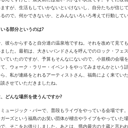
いますが、生活もしていかないといけないし、自分たちが信じ
あるので。何かできないか、とみんないろいろ考えて行動して
いる部分というのは?
で、彼らからすると自分達の温泉地ですね。それを改めて見て
いました。最初は、大きいバンドさんを呼んでのロック・フェ
だいていたのですが、予算もそんなにないので、小規模の会場
って、ウォーク・ラリー・イベントをやってみませんかという
から、私が連絡をとれるアーティストさん、福島によく来てい
相談させていただきましたね。
、どんな場所を使うんですか?
、ミュージック・バーで、普段もライヴをやっている会場です
ンガーズという福島のお笑い団体が稽古やライブをやっていた
ので、そこをお借りしました。あとは、県内最古の土蔵と言わ