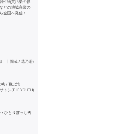
射性物質汚染の影
などの地域商業の
ら全国へ発信！
切邸 十間蔵 / 花乃湯)
内友軌 / 蔡忠浩
トシ(THE YOUTH)
退羞恥心 / ひとりぼっち秀