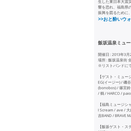
生した東日本大震
響を恐れ、福島県
振興を図るために
>>おと酔いウォ
飯坂温泉ミュー
開催日 : 2013年3月
場所 : 飯坂温泉街 全
※リストバンドに
【ゲスト・ミュー
EG(イージー) / 磯谷
(bonobos) / 
/ 鶴 / HARCO / 
【福島ミュージシ
I Scream / ave
吉BAND / BRAVE 
【飯坂ゲスト・ス