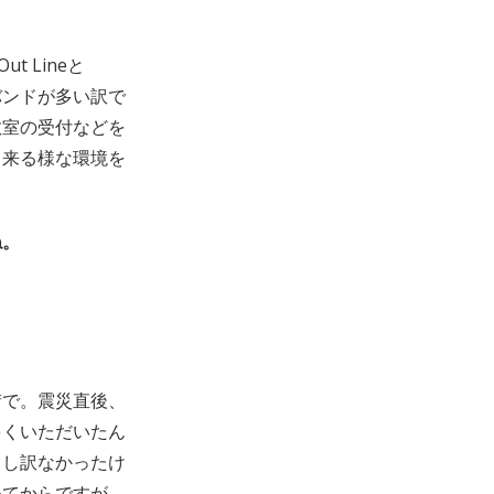
 Lineと
にバンドが多い訳で
教室の受付などを
出来る様な環境を
ね。
街で。震災直後、
多くいただいたん
申し訳なかったけ
めてからですが、