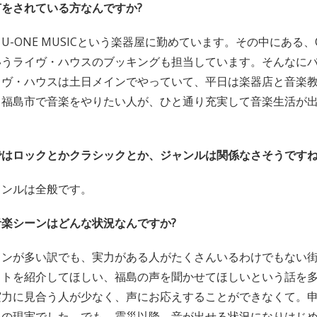
をされている方なんですか?
-ONE MUSICという楽器屋に勤めています。その中にある、Out
Cafeというライヴ・ハウスのブッキングも担当しています。そんな
イヴ・ハウスは土日メインでやっていて、平日は楽器店と音楽
。福島市で音楽をやりたい人が、ひと通り充実して音楽生活が
ではロックとかクラシックとか、ジャンルは関係なさそうです
ャンルは全般です。
楽シーンはどんな状況なんですか?
ャンが多い訳でも、実力がある人がたくさんいるわけでもない
ストを紹介してほしい、福島の声を聞かせてほしいという話を
実力に見合う人が少なく、声にお応えすることができなくて。
島の現実でした。でも、震災以降、音が出せる状況になりはじ