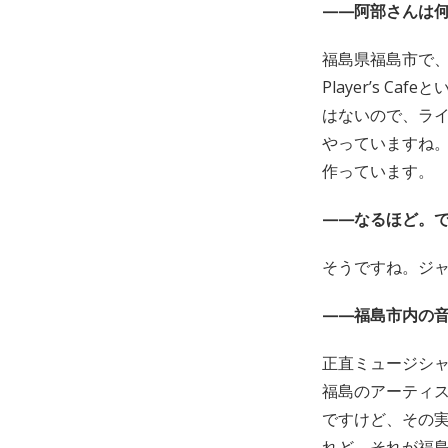
——阿部さんは何
福島県福島市で、U
Player’s 
はないので、ラ
やっていますね
作っています。
——なるほど。
そうですね。ジ
——福島市内の音
正直ミュージシ
福島のアーティ
ですけど、その
れど、それが福