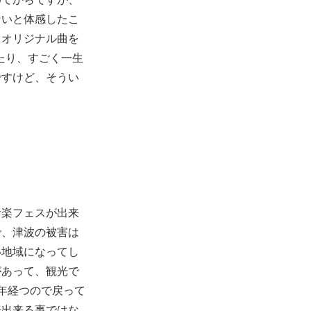
ないと体感したこ
。オリジナル曲を
たり、すごく一生
ですけど、そうい
音楽フェスが出来
で、津波の被害は
い地域になってし
があって、観光で
年経つので戻って
善出来る事ではな