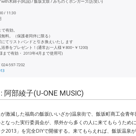
th木綿子(民謡) / 飯坂太鼓 / みちのくボンガーズ(お笑い)
0 / 11:30
円
まで有効。
場無料。（保護者同伴に限る）
駅にてリストバンドと引き換えいたし ます
券をプレゼント！(通常お一人様￥800~￥1200)
様まで有効・ 2013年4月まで使用可)
C 024-597-7202
013
 : 阿部綾子(U-ONE MUSIC)
が激減した福島の飯坂(いいざか)温泉街で、飯坂町商工会青年
心となった実行委員会が、県外から多くの人に来てもらうため
ク2013」を完全DIYで開催する。来てもらえれば、飯坂温泉