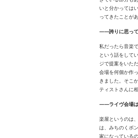
いと分かっては
ってきたことが
——誇りに思って
私だったら音楽
という話をして
ジで提案をいた
会場を何個か作
きました。そこ
ティストさんに
——ライヴ会場は
楽屋というのは
は、みちのくボ
家になっている