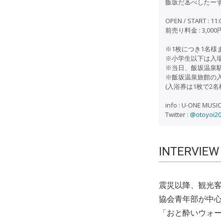
飯坂だ♨べしたーずwi
OPEN / START : 11:0
前売り料金 : 3,000
※1枚につき1名様
※小学生以下は入
※当日、飯坂温泉
※飯坂温泉旅館の入浴
(入浴券は1枚で2名
info : U-ONE MUSI
Twitter :
@otoyoi2
INTERVIEW
震災以降、観光客
協会青年部が中
「おと酔いウォー