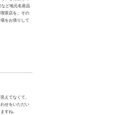
産など地元名産品
る喫茶店を、その
会場をお借りして
が見えてなくて、
合わせをいただい
てますね。