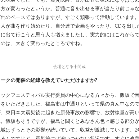
い方が変わったというか。普通に音を出せる事が当たり前じゃ
ぞれのペースではありますが、すごく頑張って活動しています
た人が曲を作り始めたり、自分達で企画をやったり、CDを出し
国に出て行こうと思う人も増えましたし、実力的にはこれから
たのは、大きく変わったところですね。
会場となる十間蔵
ークの開催の経緯を教えていただけますか?
ジックフェスティバル実行委員の中心になる方々から、飯坂で
話をいただきました。福島市は中通りといって県の真ん中なの
が、東日本大震災後に起きた原発事故の影響で、放射線量が高
ね。飯坂もそうですが、福島と聞くとみなさん色々感じる部分
地域はずっとその影響が続いていて、収益が激減しています。2
あるんですけど、震災前には追いつかない状況です。すぐに改