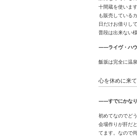
十間蔵を使います
も販売している
日だけお借りし
普段は出来ない
——ライヴ・ハ
飯坂は完全に温
心を休めに来て
——すでにかな
初めてなのでど
会場作りが肝だ
てます。なので