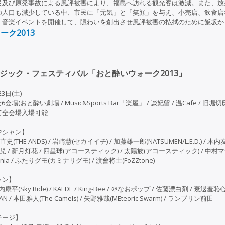
災及び原発事故による風評被害により、福島へ訪れる観光客は激減。また、放
の人口も減少している中、市民に「元気」と「笑顔」を与え、小売店、飲食店
、音楽イベントを開催して、賑わいを創出させ風評被害の払拭のために飯坂か
ーク2013
ジック・フェスティバル「おと酔いウォーク2013」
23日(土)
6会場(おと酔い劇場 / Music&Sports Bar「楽屋」 / 談妃留 / 温Cafe / 旧堀
て全会場入場可能
ジシャン】
直史(THE ANDS) / 岩崎慧(セカイイチ) / 加藤雄一郎(NATSUMEN/L.E.D.) / 木
篠宮鈴児 / 新月灯花 / 四星球(アコースティック) / 太陽族(アコースティック) / 中村マサ
paionia / ふたりグモ(カミナリグモ) / 渡會将士(FoZZtone)
ャン】
 / 大内康平(Sky Ride) / KAEDE / King-Bee / ＠なおポップ / 佐藤漂白剤 / 衰
MAN / 本田雅人(The Camels) / 矢野雅哉(MEteoric Swarm) / ランブリン前田
テージ】