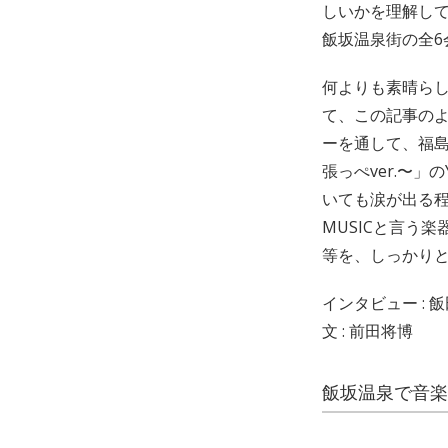
しいかを理解し
飯坂温泉街の全
何よりも素晴ら
て、この記事の
ーを通して、福島
張っぺver.〜
いても涙が出る程
MUSICと言う
等を、しっかり
インタビュー : 
文 : 前田将博
飯坂温泉で音楽