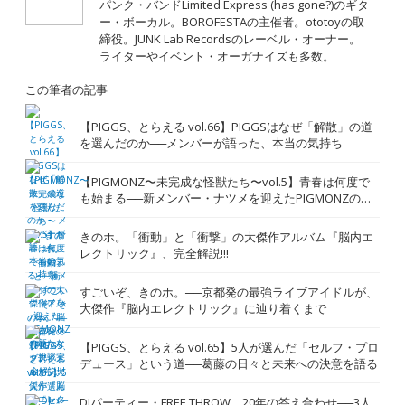
パンク・バンドLimited Express (has gone?)のギタ
ー・ボーカル。BOROFESTAの主催者。ototoyの取
締役。JUNK Lab Recordsのレーベル・オーナー。
ライターやイベント・オーガナイズも多数。
この筆者の記事
【PIGGS、とらえる vol.66】PIGGSはなぜ「解散」の道
を選んだのか──メンバーが語った、本当の気持ち
【PIGMONZ〜未完成な怪獣たち〜vol.5】青春は何度で
も始まる──新メンバー・ナツメを迎えたPIGMONZの新
たな挑戦
きのホ。「衝動」と「衝撃」の大傑作アルバム『脳内エ
レクトリック』、完全解説!!!
すごいぞ、きのホ。──京都発の最強ライブアイドルが、
大傑作『脳内エレクトリック』に辿り着くまで
【PIGGS、とらえる vol.65】5人が選んだ「セルフ・プロ
デュース」という道──葛藤の日々と未来への決意を語る
DJパーティー・FREE THROW、20年の答え合わせ──3人