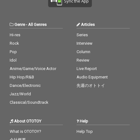
Sync the App
Genre
-
All Genres
Articles
Hi-res
Series
Rock
Interview
Pop
Column
Idol
Review
Anime/Game/Voice Actor
Live Report
Hip Hop/R&B
Audio Equipment
Dance/Electronic
先週のオトトイ
Jazz/World
Classical/Soundtrack
About OTOTOY
Help
What is OTOTOY?
Help Top
会社概要