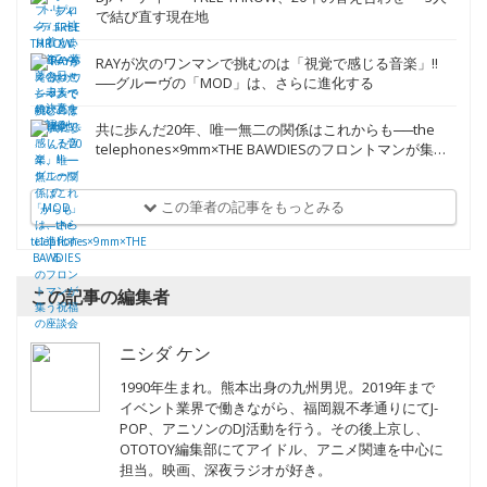
で結び直す現在地
RAYが次のワンマンで挑むのは「視覚で感じる音楽」!!
──グルーヴの「MOD」は、さらに進化する
共に歩んだ20年、唯一無二の関係はこれからも──the
telephones×9mm×THE BAWDIESのフロントマンが集う
祝福の座談会
この筆者の記事をもっとみる
この記事の編集者
ニシダ ケン
1990年生まれ。熊本出身の九州男児。2019年まで
イベント業界で働きながら、福岡親不孝通りにてJ-
POP、アニソンのDJ活動を行う。その後上京し、
OTOTOY編集部にてアイドル、アニメ関連を中心に
担当。映画、深夜ラジオが好き。