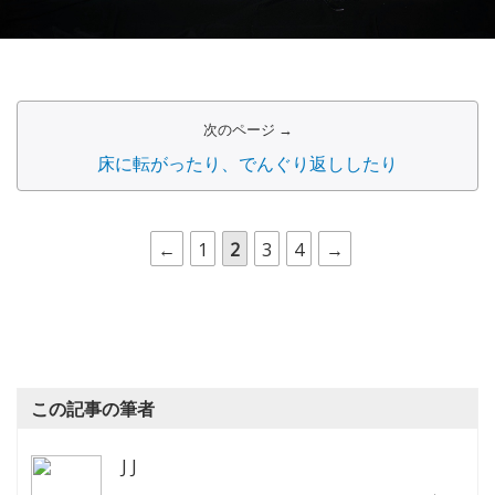
次のページ →
床に転がったり、でんぐり返ししたり
←
1
2
3
4
→
この記事の筆者
J J