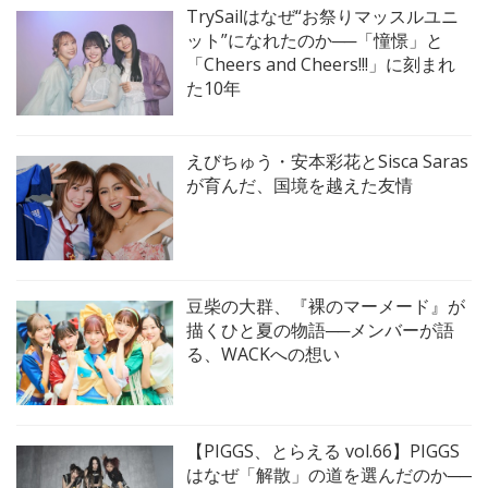
TrySailはなぜ“お祭りマッスルユニ
ット”になれたのか──「憧憬」と
「Cheers and Cheers!!!」に刻まれ
た10年
えびちゅう・安本彩花とSisca Saras
が育んだ、国境を越えた友情
豆柴の大群、『裸のマーメード』が
描くひと夏の物語──メンバーが語
る、WACKへの想い
【PIGGS、とらえる vol.66】PIGGS
はなぜ「解散」の道を選んだのか──