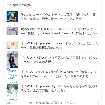
この編集者の記事
伝説のレコード『ウルトラマン大百科!』誕生秘話──藤
田純二が語る、歴史を動かしたマニアの熱意
TrySailはなぜ“お祭りマッスルユニット”になれたのか
──「憧憬」と「Cheers and Cheers!!!」に刻まれた10年
【ExWHYZ】Episode35 mayu「ずっと守るしかなかった
から、最後の最後は攻めたい」
ギタリスト・SAKIがソロ初アルバムで更新した、インス
トゥルメンタルの表現
【PIGGS、とらえる vol.66】PIGGSはなぜ「解散」の道
を選んだのか──メンバーが語った、本当の気持ち
【ExWHYZ】Episode34 yu-ki「みんなからも全てを受け
取って、全力で交換し合えたら」
この編集者の記事をもっとみる