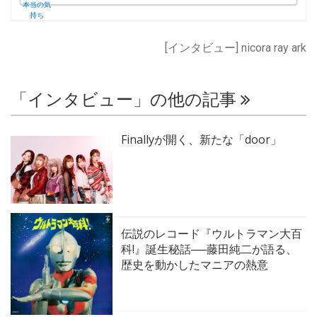
[インタビュー] nicora ray ark
「インタビュー」の他の記事
Finallyが開く、新たな「door」
伝説のレコード『ウルトラマン大百
科!』誕生秘話──藤田純二が語る、
歴史を動かしたマニアの熱意