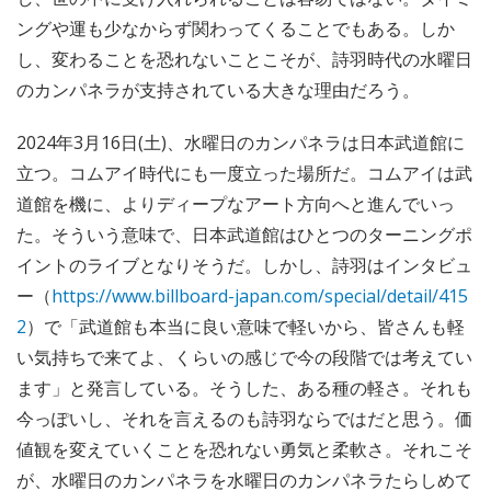
ングや運も少なからず関わってくることでもある。しか
し、変わることを恐れないことこそが、詩羽時代の水曜日
のカンパネラが支持されている大きな理由だろう。
2024年3月16日(土)、水曜日のカンパネラは日本武道館に
立つ。コムアイ時代にも一度立った場所だ。コムアイは武
道館を機に、よりディープなアート方向へと進んでいっ
た。そういう意味で、日本武道館はひとつのターニングポ
イントのライブとなりそうだ。しかし、詩羽はインタビュ
ー（
https://www.billboard-japan.com/special/detail/415
2
）で「武道館も本当に良い意味で軽いから、皆さんも軽
い気持ちで来てよ、くらいの感じで今の段階では考えてい
ます」と発言している。そうした、ある種の軽さ。それも
今っぽいし、それを言えるのも詩羽ならではだと思う。価
値観を変えていくことを恐れない勇気と柔軟さ。それこそ
が、水曜日のカンパネラを水曜日のカンパネラたらしめて