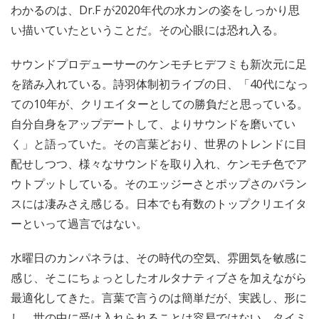
わかるのは、Dr.F が2020年代の水カンの姿をしっかり思
い描いていたということだ。その心眼には恐れ入る。
サウンドプロデューサーのケンモチヒデフミも新次元に足
を踏み入れている。詩羽体制初ライブの日、「40代になっ
ての10年が、クリエイターとしての勝負だと思っている。
自分自身をアップデートして、よりサウンドを磨いてい
く」と語っていた。その言葉どおり、世界のトレンドに目
配せしつつ、様々なサウンドを取り入れ、ケンモチ色でア
ウトプットしている。そのエッジーさとポップさのバラン
スには凄みさえ感じる。日本でも有数のトップクリエイタ
ーといって過言ではない。
水曜日のカンパネラは、その時代の空気、雰囲気を敏感に
感じ、そこにちょっとしたオルタナティブさを加えながら
最適化してきた。言葉で言うのは簡単だが、実践し、形に
し、世の中に受け入れられることは容易ではない。タイミ