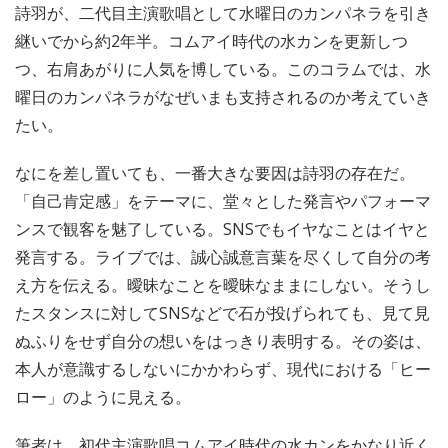
詩羽が、二代目主演歌唱として水曜日のカンパネラを引き
継いでから約2年半。コムアイ時代の水カンを更新しつ
つ、右肩あがりに人気を博している。このコラムでは、水
曜日のカンパネラがなぜいまも支持されるのか考えていき
たい。
なにを差し置いても、一番大きな要因は詩羽の存在だ。
「自己肯定感」をテーマに、堂々とした発言やパフォーマ
ンスで観客を魅了している。SNSでもイヤなことはイヤと
発言する。ライブでは、誠心誠意言葉を尽くして自分の考
え方を伝える。曖昧なことを曖昧なままにしない。そうし
たスタンスに対してSNSなどで石が投げられても、見て見
ぬふりをせず自分の想いをはっきり表明する。その姿は、
本人が意識するしないにかかわらず、現代における「ヒー
ロー」のように見える。
筆者は、初代主演歌唱コムアイ時代の水カンをかなり近く