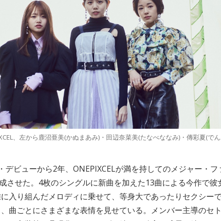
PIXCEL、左から鹿沼亜美(かぬまあみ)・田辺奈菜美(たなべななみ)・傳彩夏(でん
・デビューから2年、ONEPIXCELが満を持してのメジャー・
を完成させた。4枚のシングルに新曲を加えた13曲による今作で
雑に入り組んだメロディに乗せて、等身大であったりセクシー
と、曲ごとにさまざまな表情を見せている。メンバー主導のセ