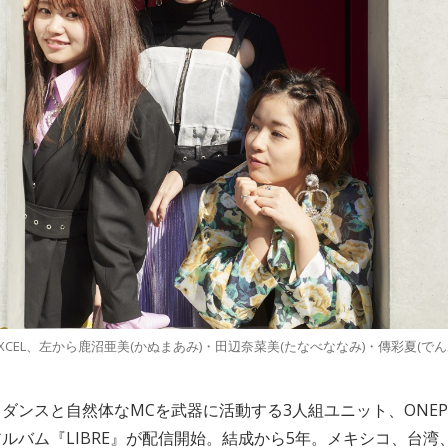
PIXCEL、左から鹿沼亜美(かぬまあみ)・田辺奈菜美(たなべななみ)・傳彩夏(でん
ダンスと自然体なMCを武器に活動する3人組ユニット、ONEPI
ルバム『LIBRE』が配信開始。結成から5年。メキシコ、台湾