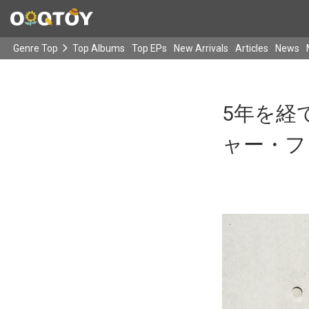
Genre Top
Top Albums
Top EPs
New Arrivals
Articles
News
5年を経て
ャー・フ