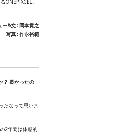
NEPIXCEL。
ー&文 : 岡本貴之
写真 : 作永裕範
か？ 長かったの
ったなって思いま
の2年間は体感的