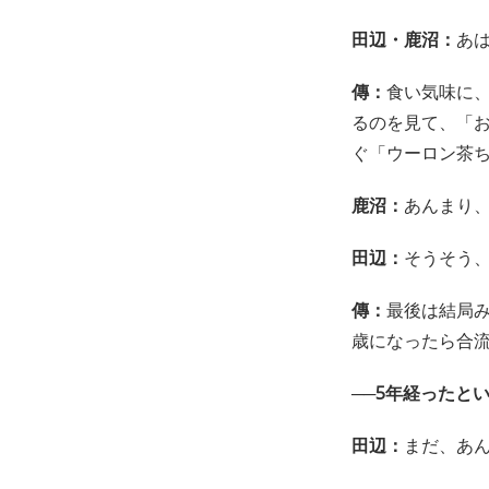
田辺・鹿沼：
あは
傳：
食い気味に
るのを見て、「お
ぐ「ウーロン茶
鹿沼：
あんまり
田辺：
そうそう
傳：
最後は結局み
歳になったら合
──5年経ったと
田辺：
まだ、あ