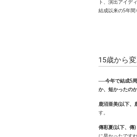
ト、演出アイディ
結成以来の5年間
15歳から
──今年で結成5
か、短かったの
鹿沼亜美(以下、
す。
傳彩夏(以下、傳) 
に早かったです