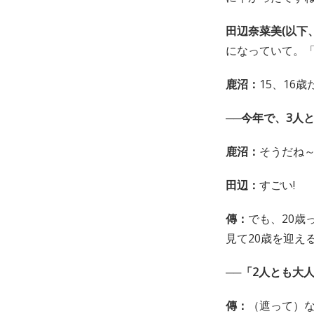
田辺奈菜美(以下、
になっていて。「
鹿沼：
15、16
──今年で、3人
鹿沼：
そうだね
田辺：
すごい!
傳：
でも、20歳
見て20歳を迎え
──「2人とも大
傳：
（遮って）な