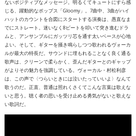
ないポジティブなメッセージ。明るくてキュートにすら感
じる、躍動的なポップス「Gloomy」。7曲中、3曲がハイ
ハットのカウントを合図にスタートする演奏は、愚直なま
でにストレート。迷いなく8ビートを叩いて突き進むドラ
ムと、アンサンブルにガッツリ芯を通す太いベースが心地
よい。そして、ギターを掻き鳴らしつつ歌われるヴォーカ
ルが最大の特長だ。サウンドに埋もれることなく良く通る
歌声は、クリーンで柔らかく、歪んだギターとのギャップ
がよりその魅力を強調している。ヴォーカル・村松利彦
は、この声で〈つらいときには泣いたっていいよ〉なんて
歌うのだ。正直、普通は照れくさくてこんな言葉は歌えな
いと思う。聴く者の思いを受け止める勇気がないと歌えな
い歌詞だ。