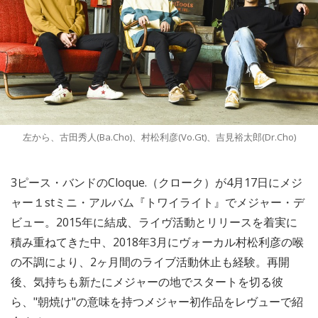
左から、古田秀人(Ba.Cho)、村松利彦(Vo.Gt)、吉見裕太郎(Dr.Cho)
3ピース・バンドのCloque.（クローク）が4月17日にメジ
ャー１stミニ・アルバム『トワイライト』でメジャー・デ
ビュー。2015年に結成、ライヴ活動とリリースを着実に
積み重ねてきた中、2018年3月にヴォーカル村松利彦の喉
の不調により、2ヶ月間のライブ活動休止も経験。再開
後、気持ちも新たにメジャーの地でスタートを切る彼
ら、"朝焼け"の意味を持つメジャー初作品をレヴューで紹