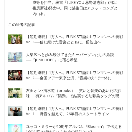
成等を担当。著書『I LIKE YOU 忌野清志郎』(河出
書房新社)発売中。同じ誕生日はアジャ・コングと
内山君。
この筆者の記事
【短期連載】1万人へ。FUNKIST稲佐山ワンマンへの挑戦
Vol.3──信じ続けた音楽とともに、稲佐山へ
大柴広己と歩み続けてきたキーパーソンたちの鼎談
──『JUNK HOPE』に宿る希望
【短期連載】1万人へ。FUNKIST稲佐山ワンマンへの挑戦
Vol.2──全国ツアー東京公演、“音楽の力”で一体に
友田オレ×清水遊（brooks）、笑いと音楽のあいだの妙
味──初アルバム『陽動』で結実する幼馴染タッグの現在
地
【短期連載】1万人へ。FUNKIST稲佐山ワンマンへの挑戦
Vol.1──野音を越えて、26年目のスタートライン
ユッコ・ミラーが10周年アルバム『Bloomin’』で伝える
“今”を咲き続けていくための秘訣とは?