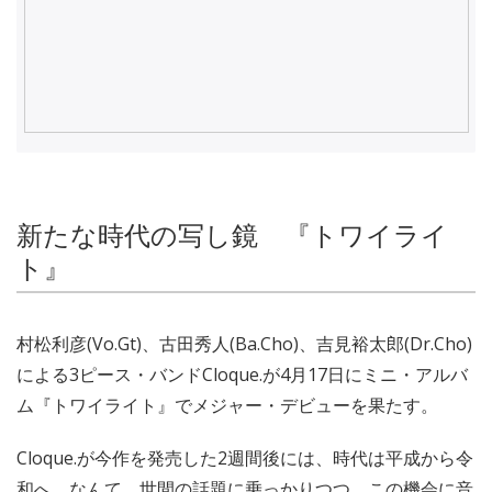
新たな時代の写し鏡 『トワイライ
ト』
村松利彦(Vo.Gt)、古田秀人(Ba.Cho)、吉見裕太郎(Dr.Cho)
による3ピース・バンドCloque.が4月17日にミニ・アルバ
ム『トワイライト』でメジャー・デビューを果たす。
Cloque.が今作を発売した2週間後には、時代は平成から令
和へ。なんて、世間の話題に乗っかりつつ、この機会に音