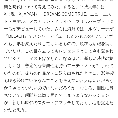
楽と時代について考えてみた。すると、平成元年には、
X（現：X JAPAN）、DREAMS COME TRUE、ニューエス
ト・モデル、メスカリン・ドライヴ、フリッパーズ・ギタ
ーらがデビューしていた。さらに海外ではニルヴァーナが
『BLEACH』でメジャーデビューしたのもこの年だ。いず
れも、形を変えたりしてはいるものの、現在も活躍を続け
ていたり、この世を去ってもレジェンドとして今も愛され
ているアーティストばかりだ。なるほど、新しい時代の始
まりには、普遍的な音楽性を持つアーティストが生まれて
いたのだ。彼らの作品が世に送り出されたときに、30年後
も聴き続けているなんてことを考えていた人はいただろう
か？きっといないのではないだろうか。むしろ、個性に満
ちていて、瞬間的に燃え尽きてしまうようなパッション
が、新しい時代のスタートにマッチしており、心を捉えた
のだと思う。