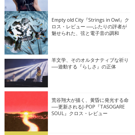
Empty old City『Strings in Owl』ク
ロス・レビュー ──ふたりの評者が
魅せられた、弦と電子音の調和
羊文学、そのオルタナティブな祈り
──遊動する『らしさ』の正体
荒谷翔大が描く、黄昏に発光する命
──更新されるJ-POP『TASOGARE
SOUL』クロス・レビュー