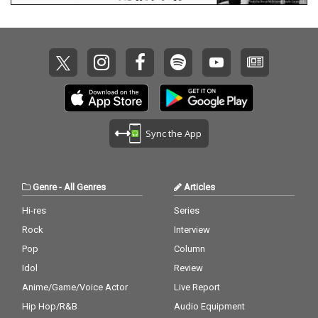
Sync the App
Genre
-
All Genres
Articles
Hi-res
Series
Rock
Interview
Pop
Column
Idol
Review
Anime/Game/Voice Actor
Live Report
Hip Hop/R&B
Audio Equipment