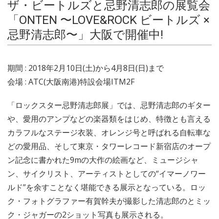
ザ・ビートルズと忌野清志郎の展覧会
「ONTEN 〜LOVE&ROCK ビートルズ ×
忌野清志郎〜」大阪で開催中!
期間 : 2018年2月10日(土)から4月8日(日)まで
会場 : ATC(大阪南港)特設会場ITM2F
「ロックスター忌野清志郎展」では、忌野清志郎のギター
や、愛用のアンプなどの楽器類をはじめ、特徴とも言える
カラフルなステージ衣装、オレンジ号と呼ばれる自転車な
どの愛用品、そして東京・タワーレコード新宿店のオープ
ン記念に書かれた9mの大作の絵画など、ミュージシャ
ン、サイクリスト、アーティストとしての“イマーノワー
ルド”を余すことなく堪能できる展示となっている。ロッ
ク・フォトグラファー有賀幹夫が撮影した清志郎のとミッ
ク・ジャガーの2ショット写真も展示される。