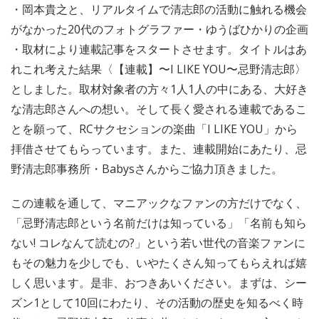
・岡本貴之と、リアルタイムで清志郎の活動に触れる機会
がなかった20代のフォトグラファー・ゆうばひかりの企画
・取材により連載記事をスタートさせます。タイトルはあ
れこれ考えた結果〈【連載】〜I LIKE YOU〜忌野清志郎〉
としました。取材対象者の方々1人1人の中にある、大好き
な清志郎さんへの想い。そして長く愛される連載であるこ
とを願って、RCサクセションの楽曲「I LIKE YOU」から
拝借させてもらっています。また、連載開始にあたり、忌
野清志郎事務所・Babysさんからご協力頂きました。
この連載を通して、マニアックなファンの方だけでなく、
「忌野清志郎という名前だけは知っている」「名前も知ら
ない! コレなんて読むの?」という若い世代の音楽ファンに
もその魅力を少しでも、いやたくさん知ってもらえれば嬉
しく思います。是非、おつきあいください。まずは、シー
ズン1として10回にわたり、その活動の歴史を知るべく時