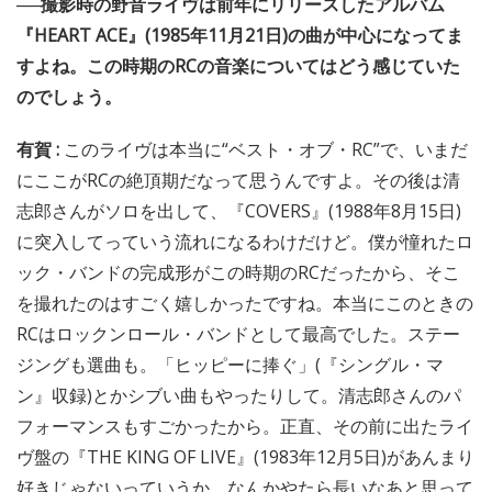
──撮影時の野音ライヴは前年にリリースしたアルバム
『HEART ACE』(1985年11月21日)の曲が中心になってま
すよね。この時期のRCの音楽についてはどう感じていた
のでしょう。
有賀 :
このライヴは本当に“ベスト・オブ・RC”で、いまだ
にここがRCの絶頂期だなって思うんですよ。その後は清
志郎さんがソロを出して、『COVERS』(1988年8月15日)
に突入してっていう流れになるわけだけど。僕が憧れたロ
ック・バンドの完成形がこの時期のRCだったから、そこ
を撮れたのはすごく嬉しかったですね。本当にこのときの
RCはロックンロール・バンドとして最高でした。ステー
ジングも選曲も。「ヒッピーに捧ぐ」(『シングル・マ
ン』収録)とかシブい曲もやったりして。清志郎さんのパ
フォーマンスもすごかったから。正直、その前に出たライ
ヴ盤の『THE KING OF LIVE』(1983年12月5日)があんまり
好きじゃないっていうか、なんかやたら長いなあと思って