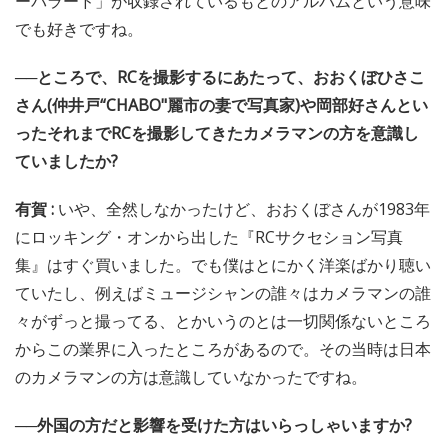
ーバラード」が収録されているもとのアルバムという意味
でも好きですね。
──ところで、RCを撮影するにあたって、おおくぼひさこ
さん(仲井戸“CHABO"麗市の妻で写真家)や岡部好さんとい
ったそれまでRCを撮影してきたカメラマンの方を意識し
ていましたか?
有賀 :
いや、全然しなかったけど、おおくぼさんが1983年
にロッキング・オンから出した『RCサクセション写真
集』はすぐ買いました。でも僕はとにかく洋楽ばかり聴い
ていたし、例えばミュージシャンの誰々はカメラマンの誰
々がずっと撮ってる、とかいうのとは一切関係ないところ
からこの業界に入ったところがあるので。その当時は日本
のカメラマンの方は意識していなかったですね。
──外国の方だと影響を受けた方はいらっしゃいますか?