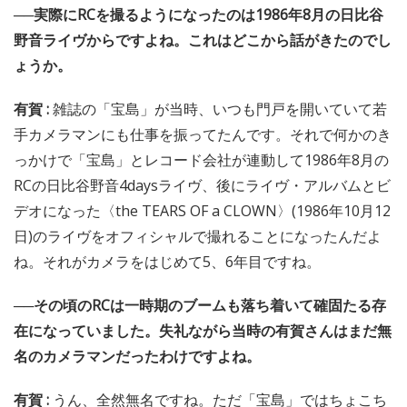
──実際にRCを撮るようになったのは1986年8月の日比谷
野音ライヴからですよね。これはどこから話がきたのでし
ょうか。
有賀 :
雑誌の「宝島」が当時、いつも門戸を開いていて若
手カメラマンにも仕事を振ってたんです。それで何かのき
っかけで「宝島」とレコード会社が連動して1986年8月の
RCの日比谷野音4daysライヴ、後にライヴ・アルバムとビ
デオになった〈the TEARS OF a CLOWN〉(1986年10月12
日)のライヴをオフィシャルで撮れることになったんだよ
ね。それがカメラをはじめて5、6年目ですね。
──その頃のRCは一時期のブームも落ち着いて確固たる存
在になっていました。失礼ながら当時の有賀さんはまだ無
名のカメラマンだったわけですよね。
有賀 :
うん、全然無名ですね。ただ「宝島」ではちょこち