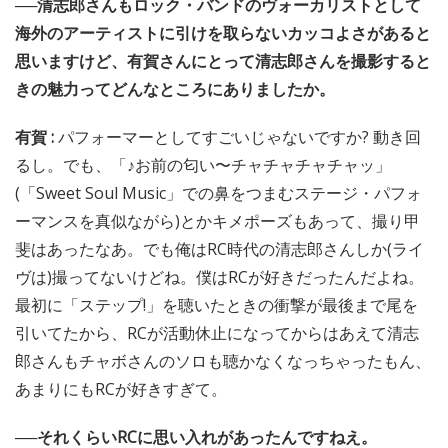
──清志郎さんもロック・バンドのヴォーカリストとして
海外のアーティストに引けを取らないカッコよさがあると
思いますけど、有賀さんにとって清志郎さんを撮影すると
きの魅力ってどんなところにありましたか。
有賀 :
パフォーマーとしてすごいじゃないですか? 動き回
るし。でも、「♪お前の匂い〜チャチャチャチャッ」
(「Sweet Soul Music」での鼻をつまむステージ・パフォ
ーマンスを真似ながら)とかキメポーズもあって、撮り甲
斐はあったなあ。でも俺はRC時代の清志郎さんしか(ライ
ヴは)撮ってないけどね。僕はRCが好きだったんだよね。
最初に「ステップ!」を聴いたときの衝撃が最後まで尾を
引いてたから、RCが活動休止になってからはあえて清志
郎さんもチャボさんのソロも聴かなくなっちゃったもん、
あまりにもRCが好きすぎて。
──それくらいRCに思い入れがあったんですねえ。