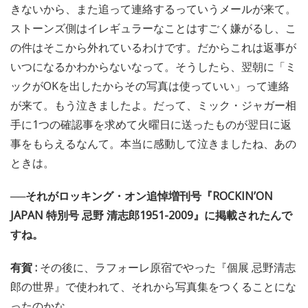
きないから、また追って連絡するっていうメールが来て。
ストーンズ側はイレギュラーなことはすごく嫌がるし、こ
の件はそこから外れているわけです。だからこれは返事が
いつになるかわからないなって。そうしたら、翌朝に「ミ
ックがOKを出したからその写真は使っていい」って連絡
が来て。もう泣きましたよ。だって、ミック・ジャガー相
手に1つの確認事を求めて火曜日に送ったものが翌日に返
事をもらえるなんて。本当に感動して泣きましたね、あの
ときは。
──それがロッキング・オン追悼増刊号『ROCKIN’ON
JAPAN 特別号 忌野 清志郎1951-2009』に掲載されたんで
すね。
有賀 :
その後に、ラフォーレ原宿でやった『個展 忌野清志
郎の世界』で使われて、それから写真集をつくることにな
ったのかな。