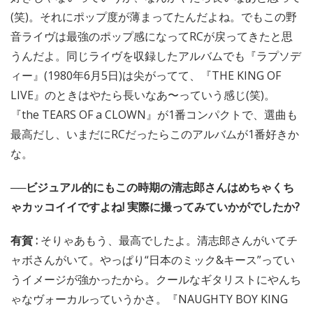
(笑)。それにポップ度が薄まってたんだよね。でもこの野
音ライヴは最強のポップ感になってRCが戻ってきたと思
うんだよ。同じライヴを収録したアルバムでも『ラプソデ
ィー』(1980年6月5日)は尖がってて、『THE KING OF
LIVE』のときはやたら長いなあ〜っていう感じ(笑)。
『the TEARS OF a CLOWN』が1番コンパクトで、選曲も
最高だし、いまだにRCだったらこのアルバムが1番好きか
な。
──ビジュアル的にもこの時期の清志郎さんはめちゃくち
ゃカッコイイですよね! 実際に撮ってみていかがでしたか?
有賀 :
そりゃあもう、最高でしたよ。清志郎さんがいてチ
ャボさんがいて。やっぱり“日本のミック&キース”ってい
うイメージが強かったから。クールなギタリストにやんち
ゃなヴォーカルっていうかさ。『NAUGHTY BOY KING