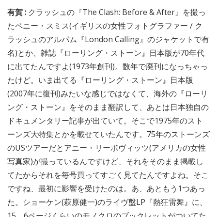
有賀 :
クラッシュの『The Clash: Before & After』を撮っ
たペニー・スミス(イギリスの女性フォトグラファー / ク
ラッシュのアルバム『London Calling』のジャケットで有
名)とか、雑誌『ローリング・ストーン』日本版が70年代
に出てたんですよ(1973年創刊)。数年で廃刊になっちゃっ
たけど。いま出てる『ローリング・ストーン』日本版
(2007年に復刊)みたいな感じではなくて、海外の『ローリ
ング・ストーン』をそのまま翻訳して、あとは日本独自の
ドキュメンタリー記事が出ていて。そこで1975年のスト
ーンズ大特集とかを載せていたんです。75年のストーンズ
のUSツアーだとアニー・リーボヴィッツ(アメリカの女性
写真家)が撮っているんですけど、それをそのまま掲載し
てたからそれを毎号買ってすごく見てたんですよね。そこ
ですね、最初に影響を受けたのは。あ、あともう1つあっ
た。ショーケン(萩原健一)のライヴ盤LP『熱狂雷舞』に、
15、6ページくらいのモノクロのブックレットがついてた