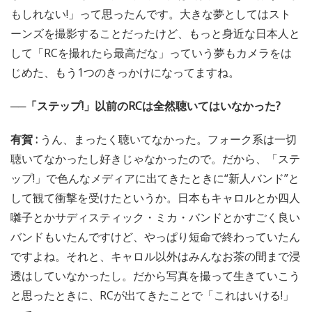
もしれない!」って思ったんです。大きな夢としてはスト
ーンズを撮影することだったけど、もっと身近な日本人と
して「RCを撮れたら最高だな」っていう夢もカメラをは
じめた、もう1つのきっかけになってますね。
──「ステップ!」以前のRCは全然聴いてはいなかった?
有賀 :
うん、まったく聴いてなかった。フォーク系は一切
聴いてなかったし好きじゃなかったので。だから、「ステ
ップ!」で色んなメディアに出てきたときに“新人バンド”と
して観て衝撃を受けたというか。日本もキャロルとか四人
囃子とかサディスティック・ミカ・バンドとかすごく良い
バンドもいたんですけど、やっぱり短命で終わっていたん
ですよね。それと、キャロル以外はみんなお茶の間まで浸
透はしていなかったし。だから写真を撮って生きていこう
と思ったときに、RCが出てきたことで「これはいける!」