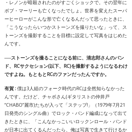
・レノンが暗殺されたのがすごくショックで。その翌年に
ボブ・マーリーも亡くなったでしょ。世界を変えたスーパ
ーヒーローがこんな形で亡くなるんだって思ったときに、
「こうなったらいつかストーンズを撮りたいな」って、ス
トーンズを撮影することを目標に設定して写真をはじめた
んです。
──ストーンズを撮ることになる前に、清志郎さんのバン
ド、RCサクセション(以下、RC)を撮影するようになるわけ
ですよね。もともとRCのファンだったんですか。
有賀 :
僕は3人組のフォーク時代のRCは全然知らなかった
んです。だけど、チャボさん(ギタリストの仲井戸
“CHABO”麗市)たちが入って「ステップ!」（1979年7月21
日発売のシングル曲）でロック・バンド編成になって出て
きたときに、「こんなかっこいいロックンロール・バンド
が日本に出てくるんだったら、俺は写真で生きて行けるか