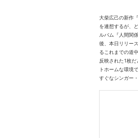
大柴広己の新作
を連想するが、ど
ルバム『人間関係
後、本日リリース
るこれまでの道
反映された1枚だ
トホームな環境
すぐなシンガー