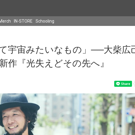
Merch
IN-STORE
Schooling
て宇宙みたいなもの」──大柴広
新作『光失えどその先へ』