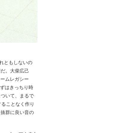
それともしないの
明だ。⼤柴広⼰
ホームレガシー
まずはきっちり時
について、まるで
することなく作り
。抜群に良い音の