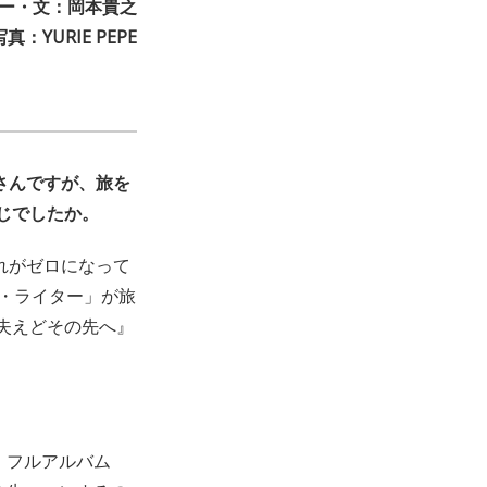
ー・文：岡本貴之
写真：YURIE PEPE
さんですが、旅を
じでしたか。
れがゼロになって
グ・ライター」が旅
失えどその先へ』
。
・フルアルバム