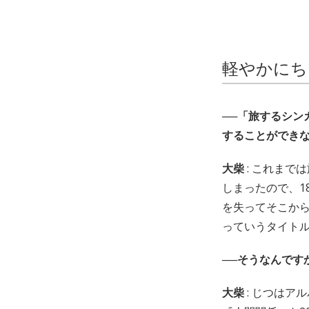
軽やかにち
──「旅するシ
することができ
大柴
: これまで
しまったので、1
を失ってそこか
っていうタイト
──そうなんです
大柴
: じつはア