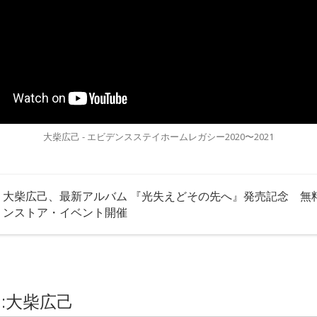
大柴広己 - エビデンスステイホームレガシー2020〜2021
大柴広己、最新アルバム 『光失えどその先へ』発売記念 無
ンストア・イベント開催
W :⼤柴広⼰