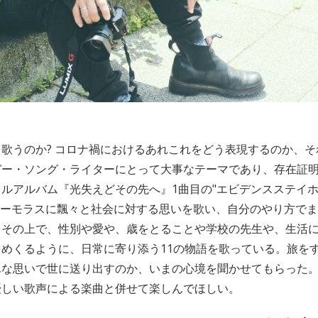
歌うのか? コロナ禍におけるあれこれをどう表現するのか、
ガー・ソング・ライターにとって大事なテーマであり、存在証
ルアルバム『光失えどその先へ』1曲目の"エビデンスステイ
1"でユーモラスに飄々と社会に対する思いを歌い、自分のやり方で
。その上で、性別や愛や、歳をとることや学校の先生や、生活
めくるように、日常に寄り添う11の物語を歌っている。旅を
んな思いで世に送り出すのか、いまの心境を聞かせてもらった
優しい歌声による楽曲と併せて楽しんでほしい。