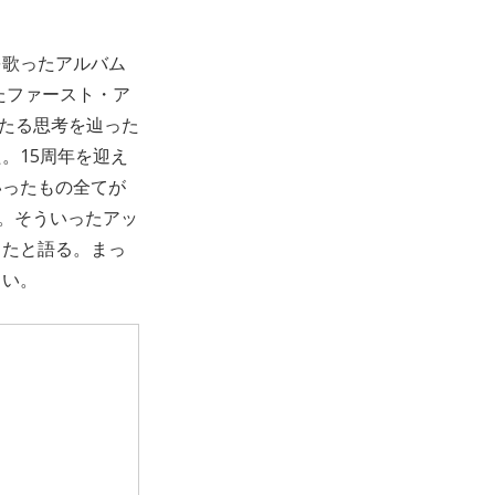
を歌ったアルバム
たファースト・ア
わたる思考を辿った
。15周年を迎え
いったもの全てが
で。そういったアッ
したと語る。まっ
しい。