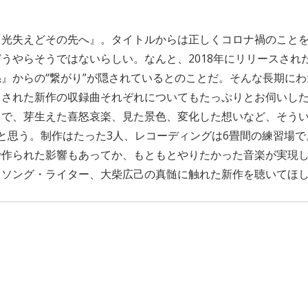
『光失えどその先へ』。タイトルからは正しくコロナ禍のこと
うやらそうではないらしい。なんと、2018年にリリースされ
』からの“繋がり”が隠されているとのことだ。そんな長期に
された新作の収録曲それぞれについてもたっぷりとお伺いした
中で、芽生えた喜怒哀楽、見た景色、変化した想いなど、そう
と思う。制作はたった3人、レコーディングは6畳間の練習場
で作られた影響もあってか、もともとやりたかった音楽が実現
・ソング・ライター、大柴広己の真髄に触れた新作を聴いてほ