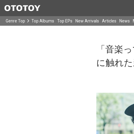
Genre Top
Top Albums
Top EPs
New Arrivals
Articles
News
「音楽っ
に触れた