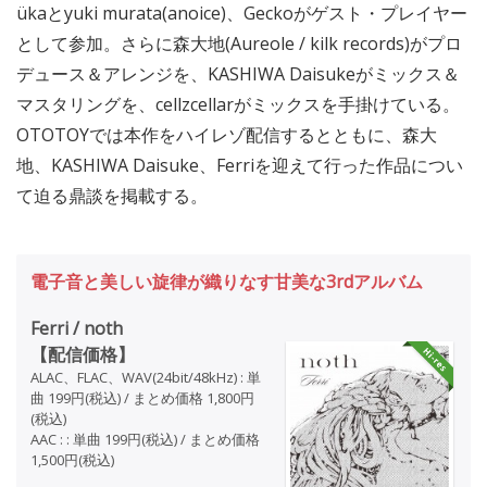
ükaとyuki murata(anoice)、Geckoがゲスト・プレイヤー
として参加。さらに森大地(Aureole / kilk records)がプロ
デュース＆アレンジを、KASHIWA Daisukeがミックス＆
マスタリングを、cellzcellarがミックスを手掛けている。
OTOTOYでは本作をハイレゾ配信するとともに、森大
地、KASHIWA Daisuke、Ferriを迎えて行った作品につい
て迫る鼎談を掲載する。
電子音と美しい旋律が織りなす甘美な3rdアルバム
Ferri / noth
【配信価格】
ALAC、FLAC、WAV(24bit/48kHz) : 単
曲 199円(税込) / まとめ価格 1,800円
(税込)
AAC : : 単曲 199円(税込) / まとめ価格
1,500円(税込)