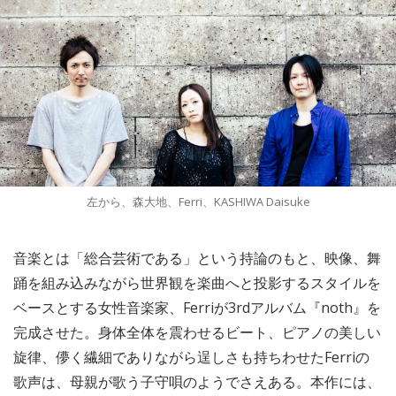
左から、森大地、Ferri、KASHIWA Daisuke
音楽とは「総合芸術である」という持論のもと、映像、舞
踊を組み込みながら世界観を楽曲へと投影するスタイルを
ベースとする女性音楽家、Ferriが3rdアルバム『noth』を
完成させた。身体全体を震わせるビート、ピアノの美しい
旋律、儚く繊細でありながら逞しさも持ちわせたFerriの
歌声は、母親が歌う子守唄のようでさえある。本作には、