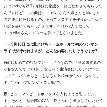
とは2ndでも双子の姉妹の物語を一緒に歌わせてもらった
んですけど、この曲はcellzcellarさんの娘さんとükaさん
の共通点に感じるものがあってメロディを作りükaさんに
歌詞を書いてもらったんです。それを2人で歌って
cellzcellarさんにギターを弾いてもらいました。
ーー9月18日には北とぴあドームホールで初のワンマン・
ライヴが行われますが、どんな内容になりそうですか?
Ferri :
初めてのワンマン・ライヴなので、1番緊張するの
が私なんですけど(笑)。なるべく生演奏にしたいですね。
このアルバムからと、もちろん1st2ndからの曲もやりま
す。“ライヴアレンジ・森大地”で。
森 :
ヒューマンビートボックスを入れようと思っていま
す。それと、聖歌隊のCANTUSさんにも出演していただく