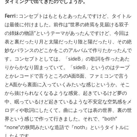
タイミングで出てきたのでしょうか。
Ferri :
コンセプトはもともとあったんですけど、タイトル
は最後に付けました。前作は“世界の終焉を見届ける双子
の姉妹の物語”というテーマがあったんですけど、今回は
表と裏だったり月と太陽だったり陰と陽だったり、その絶
妙なバランスのどこかをこのアルバムで作りたかったんで
す。コンセプトとしては、「sideB」の歌詞を作ったあた
りからかなり固まっていて。「sideB」というのはテープ
とかレコードで言うところのA面B面、ファミコンで言う
とA面から裏面に入っていくみたいな感じというか。そこ
から抜けられなくなるような感覚、起きているけど夢の
中、眠っているけど起きているような不安定な空気感をメ
ロディや歌詞にしたくて。曲によっては表の世界、裏の世
界という感じで作って行きました。それで、“both”
“none”の狭間みたいな造語で『noth』というタイトルに
したんです。