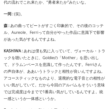
代の流れでこれ来たか、“勇者来たか”みたいな。
一同 :
(笑)。
森 :
あの曲ってビートがすごく印象的で、その後のコッテ
ル、Aureole、Ferriって自分がやった作品に意識下で影響
があった気がするんですよね。
KASHIWA :
あれは僕も気に入っていて、ヴォーカル・トラ
ックを聴いたときに、Goldieの「Mother」を思い出し
て、ドラムンベースを意識して作ったんです。Ferriさん
の声自体が、ああいうトラックと相性が良いんですよね。
アコースティックなものより、退廃的な電子音との相性が
いい気がしていて。だから今回のアルバムもそういう意味
では完成度は今までで1番高い気がしているんですよ。統
一感というか一体感というか。