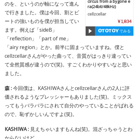
circus from a bygone e
のを、というのが軸になって進ん
ra(24bit/48kHz)
で行きました。僕は今回、割とビ
cellzcellar
ートの強いものを僕が担当してい
¥ 1,834
ます。例えば「sideB」
でみる
「reflection」「part of me」
「airy region」とか。前半に固まっていますね。僕と
cellzcellarさんがやった曲って、音質がはっきり違ってい
て全然質感が違うので(笑)。すごくわかりやすいなと思い
ました。
森 :
今回僕は、KASHIWAさんとcellzcellarさんの2人に評
価されるようなプレッシャーもありました(笑)。ミックス
ってもうバラバラにされて自分のやっていることがばれる
ので、恥ずかしいんですよ(笑)。
KASHIWA :
見えちゃいますもんね(笑)。混ざっちゃうとわ
からないけど。