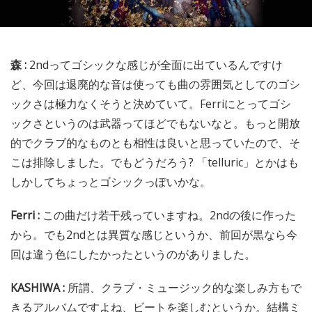
森 :
2ndってゴシックな感じが全面に出ているんですけ
ど、今回は退廃的な音は使っても曲の雰囲気としてのゴシ
ックさは極力なくそうと決めていて。Ferriにとってゴシ
ックさというのは武器ってほどでもないなと。もっと開放
的でクラブ的なものとも相性は良いと思っていたので、そ
こは排除しました。でもどうだろう? 「telluric」とかはも
しかしてちょっとゴシックっぽいかな。
Ferri :
この曲だけ若干残っていますね。2ndの後に作った
から。でも2ndとは異質な感じというか、前回が黒なら今
回は違う色にしたかったというのがありました。
KASHIWA :
所謂、クラブ・ミュージック的な楽しみ方もで
きるアルバムですよね、ビートを楽しむというか。結構ミ