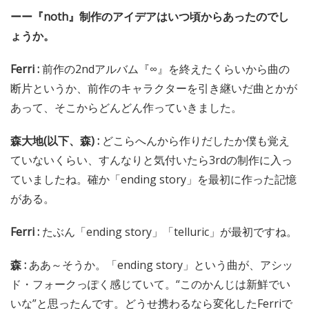
ーー『noth』制作のアイデアはいつ頃からあったのでし
ょうか。
Ferri :
前作の2ndアルバム『∞』を終えたくらいから曲の
断片というか、前作のキャラクターを引き継いだ曲とかが
あって、そこからどんどん作っていきました。
森大地(以下、森) :
どこらへんから作りだしたか僕も覚え
ていないくらい、すんなりと気付いたら3rdの制作に入っ
ていましたね。確か「ending story」を最初に作った記憶
がある。
Ferri :
たぶん「ending story」「telluric」が最初ですね。
森 :
ああ～そうか。「ending story」という曲が、アシッ
ド・フォークっぽく感じていて。“このかんじは新鮮でい
いな”と思ったんです。どうせ携わるなら変化したFerriで