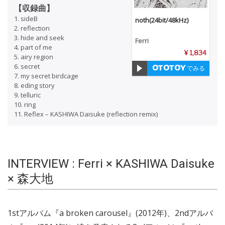
【収録曲】
1. sideB
noth(24bit/48kHz)
2. reflection
3. hide and seek
Ferri
4. part of me
¥ 1,834
5. airy region
6. secret
でみる
7. my secret birdcage
8. eding story
9. telluric
10. ring
11. Reflex – KASHIWA Daisuke (reflection remix)
INTERVIEW : Ferri × KASHIWA Daisuke
× 森大地
1stアルバム『a broken carousel』(2012年)、2ndアルバ