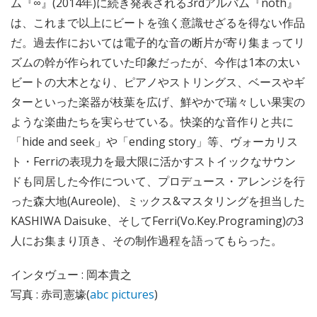
ム『∞』(2014年)に続き発表される3rdアルバム『noth』
は、これまで以上にビートを強く意識せざるを得ない作品
だ。過去作においては電子的な音の断片が寄り集まってリ
ズムの幹が作られていた印象だったが、今作は1本の太い
ビートの大木となり、ピアノやストリングス、ベースやギ
ターといった楽器が枝葉を広げ、鮮やかで瑞々しい果実の
ような楽曲たちを実らせている。快楽的な音作りと共に
「hide and seek」や「ending story」等、ヴォーカリス
ト・Ferriの表現力を最大限に活かすストイックなサウン
ドも同居した今作について、プロデュース・アレンジを行
った森大地(Aureole)、ミックス&マスタリングを担当した
KASHIWA Daisuke、そしてFerri(Vo.Key.Programing)の3
人にお集まり頂き、その制作過程を語ってもらった。
インタヴュー : 岡本貴之
写真 : 赤司憲壕(
abc pictures
)