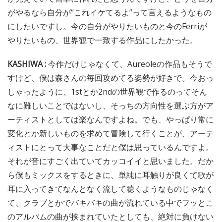
がやるなら自分が“これイケてるよ”って言えるようなもの
にしたいですし。今の自分がやりたいものと今のFerriが
やりたいもの、世界観で一致する作品にしたかった。
KASHIWA :
今作だけじゃなくて、Aureoleの作品もそうで
すけど、僕は森さんの毎回攻めてる姿勢が好きで。今おっ
しゃったように、1stとか2ndの世界観で作るのってそん
なに難しいことではないし、そっちの方向性を選ぶ方がア
ーティストとしては楽なんですよね。でも、やっぱり常に
変化とか新しいものを求めて冒険して行くことが、アーテ
ィストにとって大事なことだと僕は思っているんですよ。
それが音にすごく出ていてカッコイイと思いました。だか
ら僕もミックスをするときに、単純に耳触りが良くて歌が
耳に入ってきてなんとなく流して聴くようなものじゃなく
て、クラブとかでバキバキの曲が流れている中でフッとこ
のアルバムの曲が挟まれていたとしても、絶対に負けない