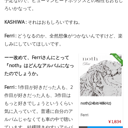
予定なので、ヒューマンビートボックスとの相性もおもし
ろいかなって。
KASHIWA :
それはおもしろいですね。
Ferri :
どうなるのか、全然想像がつかないんですけど、楽
しみにしていてほしいです。
ーー改めて、Ferriさんにとって
『noth』はどんなアルバムになっ
たのでしょうか。
Ferri :
1作目が好きだった人も、2
作目が好きだった人も、3作目は
もっと好きでしょうというくらい
noth(24bit/48kHz)
気に入っていて。普通に自分のア
Ferri
ルバムじゃなくても車の中で聴い
¥ 1,834
ています。結構聴きやすいアルバ