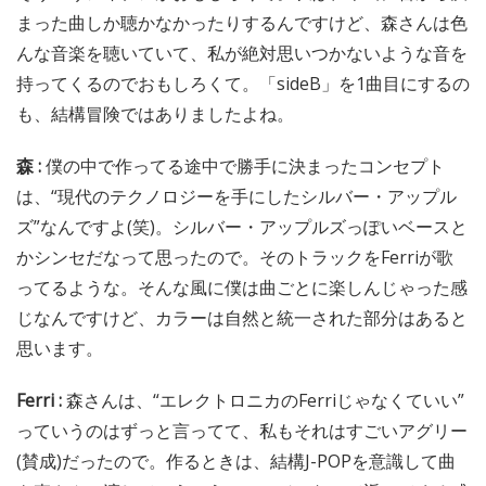
まった曲しか聴かなかったりするんですけど、森さんは色
んな音楽を聴いていて、私が絶対思いつかないような音を
持ってくるのでおもしろくて。「sideB」を1曲目にするの
も、結構冒険ではありましたよね。
森 :
僕の中で作ってる途中で勝手に決まったコンセプト
は、“現代のテクノロジーを手にしたシルバー・アップル
ズ”なんですよ(笑)。シルバー・アップルズっぽいベースと
かシンセだなって思ったので。そのトラックをFerriが歌
ってるような。そんな風に僕は曲ごとに楽しんじゃった感
じなんですけど、カラーは自然と統一された部分はあると
思います。
Ferri :
森さんは、“エレクトロニカのFerriじゃなくていい”
っていうのはずっと言ってて、私もそれはすごいアグリー
(賛成)だったので。作るときは、結構J-POPを意識して曲