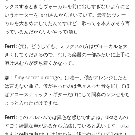
ックスするときもヴォーカルを前に出しすぎないようにと
いうオーダーをFerriさんから頂いていて。最初はヴォー
カルを大きめにしてたんですけど、歌ってる本人がそう言
っているんだからいいやって(笑)。
Ferri :
(笑)。どうしても、ミックスの方はヴォーカルを大
きくしてくださるので。むしろ楽器の一部みたいに上手に
溶け込む方が落ち着くかなって。
森 :
「my secret birdcage」は唯一、僕がアレンジしたと
は言えない曲で。僕がやったのは色々入った音を消してほ
ぼアコースティック・ギターだけにして間奏のシンセをち
ょっと入れただけですね。
Ferri :
このアルバムでは異色な感じですよね。ükaさんの
すごく綺麗な声があるから完結していると思います。üka
さんとcellzcellarさんは1stから一緒にやっていてükaさん