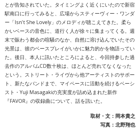
とが告知されていた。タイミングよく近くにいたので新宿
駅南口に行ってみると、広場からスティーヴィー・ワンダ
ー「Isn't She Lovely」のメロディが聴こえてきた。柔ら
かいベースの音色に、道行く人が徐々に集まってくる。週
末で賑わう都会の喧騒のなか、自然に溶け込んでいたその
光景は、彼のベースプレイがいかに魅力的かを物語ってい
た。後日、本人に訊いたところによると、今回持参した過
去作のアルバムCD数十枚は、ほとんど売れてなくなった
という。ストリート・ライヴから他アーティストのサポー
ト、新たなバンドまで、マイペースに活動を続けるベーシ
スト・Yuji Masagakiの充実度が詰め込まれた新作
『FAVOR』の収録曲について、話を訊いた。
取材・文：岡本貴之
写真：北野翔也