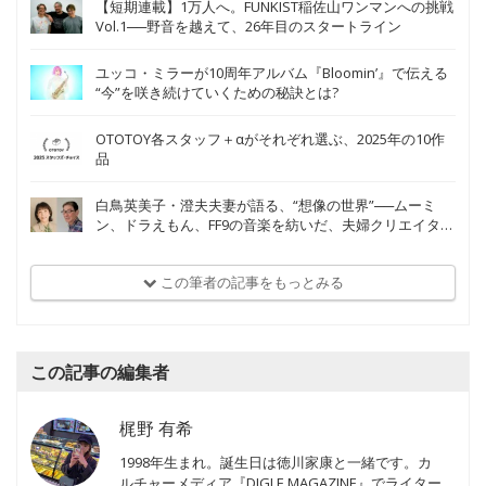
【短期連載】1万人へ。FUNKIST稲佐山ワンマンへの挑戦
Vol.1──野音を越えて、26年目のスタートライン
ユッコ・ミラーが10周年アルバム『Bloomin’』で伝える
“今”を咲き続けていくための秘訣とは?
OTOTOY各スタッフ＋αがそれぞれ選ぶ、2025年の10作
品
白鳥英美子・澄夫夫妻が語る、“想像の世界”──ムーミ
ン、ドラえもん、FF9の音楽を紡いだ、夫婦クリエイター
の軌跡
この筆者の記事をもっとみる
この記事の編集者
梶野 有希
1998年生まれ。誕生日は徳川家康と一緒です。カ
ルチャーメディア『DIGLE MAGAZINE』でライター