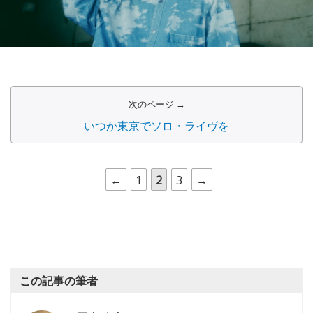
次のページ →
いつか東京でソロ・ライヴを
←
1
2
3
→
この記事の筆者