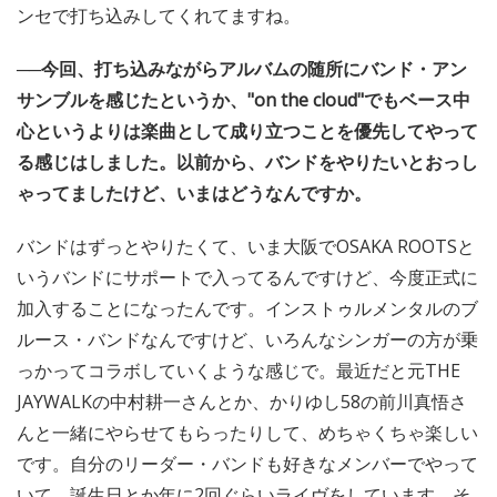
ンセで打ち込みしてくれてますね。
──今回、打ち込みながらアルバムの随所にバンド・アン
サンブルを感じたというか、"on the cloud"でもベース中
心というよりは楽曲として成り立つことを優先してやって
る感じはしました。以前から、バンドをやりたいとおっし
ゃってましたけど、いまはどうなんですか。
バンドはずっとやりたくて、いま大阪でOSAKA ROOTSと
いうバンドにサポートで入ってるんですけど、今度正式に
加入することになったんです。インストゥルメンタルのブ
ルース・バンドなんですけど、いろんなシンガーの方が乗
っかってコラボしていくような感じで。最近だと元THE
JAYWALKの中村耕一さんとか、かりゆし58の前川真悟さ
んと一緒にやらせてもらったりして、めちゃくちゃ楽しい
です。自分のリーダー・バンドも好きなメンバーでやって
いて、誕生日とか年に2回ぐらいライヴをしています。そ