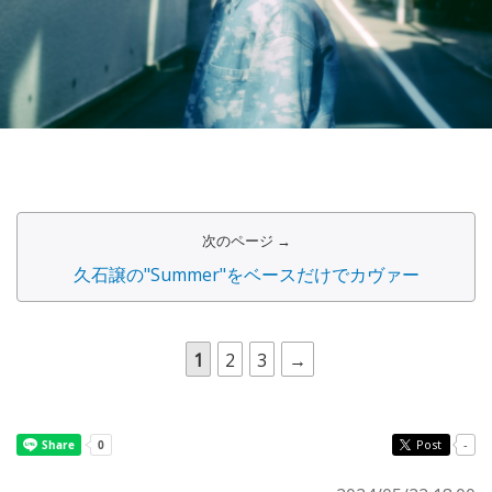
次のページ →
久石譲の"Summer"をベースだけでカヴァー
1
2
3
→
Post
-