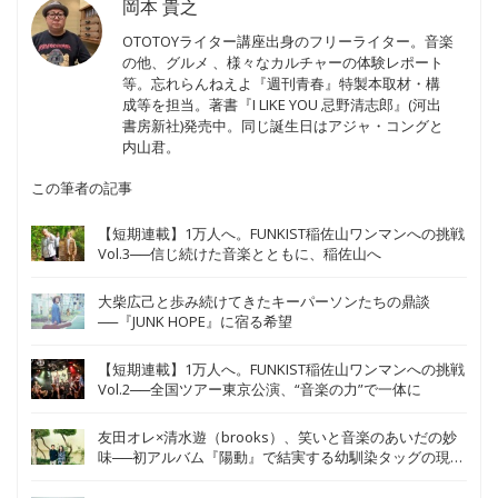
岡本 貴之
OTOTOYライター講座出身のフリーライター。音楽
の他、グルメ 、様々なカルチャーの体験レポート
等。忘れらんねえよ『週刊青春』特製本取材・構
成等を担当。著書『I LIKE YOU 忌野清志郎』(河出
書房新社)発売中。同じ誕生日はアジャ・コングと
内山君。
この筆者の記事
【短期連載】1万人へ。FUNKIST稲佐山ワンマンへの挑戦
Vol.3──信じ続けた音楽とともに、稲佐山へ
大柴広己と歩み続けてきたキーパーソンたちの鼎談
──『JUNK HOPE』に宿る希望
【短期連載】1万人へ。FUNKIST稲佐山ワンマンへの挑戦
Vol.2──全国ツアー東京公演、“音楽の力”で一体に
友田オレ×清水遊（brooks）、笑いと音楽のあいだの妙
味──初アルバム『陽動』で結実する幼馴染タッグの現在
地