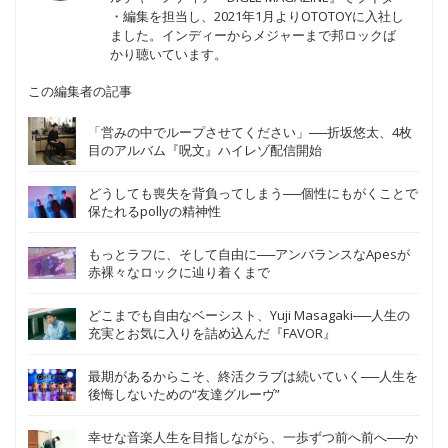
・編集を担当し、2021年1月よりOTOTOYに入社し
ました。インディーからメジャーまで邦ロックば
かり聴いています。
この編集者の記事
「営みの中でループさせてください」──折坂悠太、4枚
目のアルバム『呪文』ハイレゾ配信開始
どうしても喪失を背負ってしまう──個性にもがくことで
保たれるpollyの精神性
もっとラフに、そして自由に──アンバランスなApesが
赤裸々なロックに辿り着くまで
どこまでも自由なベーシスト、Yuji Masagaki──人生の
充実とお気に入りを詰め込んだ『FAVOR』
最期があるからこそ、終活クラブは続いていく──人生を
後悔しないための“友達グルーヴ”
幸せな音楽人生を目指しながら、一歩ずつ前へ前へ──か