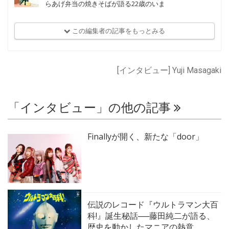
らあげ弁当の焼きそばが語る22歳のいま
この編集者の記事をもっとみる
[インタビュー] Yuji Masagaki
「インタビュー」の他の記事
Finallyが開く、新たな「door」
伝説のレコード『ウルトラマン大百
科!』誕生秘話──藤田純二が語る、
歴史を動かしたマニアの熱意