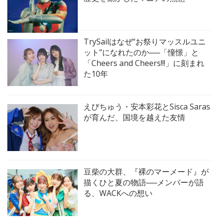
TrySailはなぜ“お祭りマッスルユニ
ット”になれたのか──「憧憬」と
「Cheers and Cheers!!!」に刻まれ
た10年
えびちゅう・安本彩花とSisca Saras
が育んだ、国境を越えた友情
豆柴の大群、『裸のマーメード』が
描くひと夏の物語──メンバーが語
る、WACKへの想い