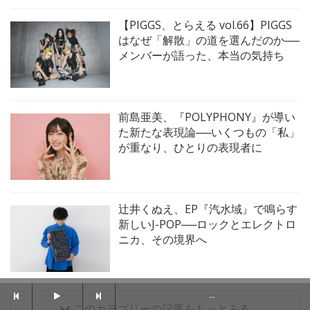
【PIGGS、とらえる vol.66】PIGGS
はなぜ「解散」の道を選んだのか──
メンバーが語った、本当の気持ち
前島亜美、『POLYPHONY』が導い
た新たな表現論──いくつもの「私」
が重なり、ひとりの表現者に
辻井くぬえ、EP『汽水域』で鳴らす
新しいJ-POP──ロックとエレクトロ
ニカ、その境界へ
--
このカテゴリーの記事をもっとみる