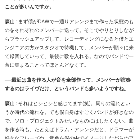
ことが多いんですか。
森山
: まず僕がDAWで一通りアレンジまで作った状態のも
のをそれぞれのメンバーに送って。そこでやりとりしなが
らブラッシュアップして、レコーディングになると僕とエ
ンジニアの方がスタジオで待機して、メンバーが順々に来
て録音していって、最後に歌を入れる。なのでバンドで一
斉に集まることってほとんどなくて。
──最近は曲を作る人が音を全部作って、メンバーが演奏
するのはライヴだけ、というバンドも多いようですね。
森山
: それはヒシヒシと感じてます(笑)。周りの流れとい
うか時代の流れを。でも僕自身はすごくバンドが好きなの
で、ソロ・プロジェクトみたいなものにはしたくない。曲
を作る時も、たとえばドラム・アレンジだと、ドラマーが
好きなフレーズや、音色を僕の中でイメージしながらのア