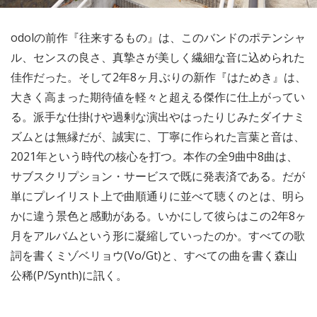
odolの前作『往来するもの』は、このバンドのポテンシャ
ル、センスの良さ、真摯さが美しく繊細な音に込められた
佳作だった。そして2年8ヶ月ぶりの新作『はためき』は、
大きく高まった期待値を軽々と超える傑作に仕上がってい
る。派手な仕掛けや過剰な演出やはったりじみたダイナミ
ズムとは無縁だが、誠実に、丁寧に作られた言葉と音は、
2021年という時代の核心を打つ。本作の全9曲中8曲は、
サブスクリプション・サービスで既に発表済である。だが
単にプレイリスト上で曲順通りに並べて聴くのとは、明ら
かに違う景色と感動がある。いかにして彼らはこの2年8ヶ
月をアルバムという形に凝縮していったのか。すべての歌
詞を書くミゾベリョウ(Vo/Gt)と、すべての曲を書く森山
公稀(P/Synth)に訊く。