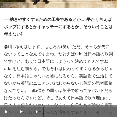
──聴きやすくするための工夫であるとか……平たく言えば
ポップにするとかキャッチーにするとか、そういうことは
考えない?
森山
: 考えはします、もちろん(笑)。ただ、そっちが先に
ないってことなんですよね。たとえばodolは日本語の歌詞
ですけど、あえて日本語にしようって決めてたんですね、
odolを組む前から。でもそれは伝わりやすくなるからじゃ
なく、日本語じゃないと嘘になるから。英語圏で生活して
ないから英語のニュアンスはわからないし英語の思考回路
なんてない。当時僕らの周りは英語で歌ってるバンドだら
けだったんですけど、そこであえて日本語で歌う理由は、
日本人に伝えたいからじゃなくて、自分たちが嘘なく表現
したいから。ほかのいろんな選択をするときも、そういう
--