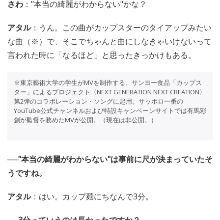
さわ
："本当の綺麗がわからない"かな？
アタル
：うん。この曲がカップスターのタイアップみたい
な曲（※）で、そこでちゃんと曲にしなきゃいけないって
言われた時に「なるほど」と思ったきっかけもある。
※東京藝術大学の学生がMVを制作する、サンヨー食品「カップス
ター」によるプロジェクト〈NEXT GENERATION NEXT CREATION〉
第2弾のコラボレーション・ソングに起用。サッポロ一番の
YouTube公式チャンネルおよび特設キャンペーンサイトでは有馬彩
創が監督を務めたMVが公開。（現在は非公開。）
──"本当の綺麗がわからない"は事前に尺が決まっていたそ
うですね。
アタル
：はい。カップ麺にちなんで3分。