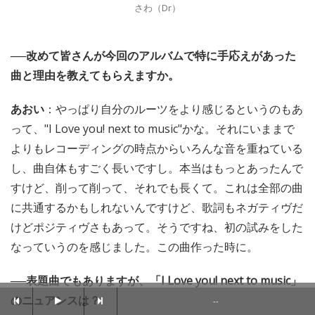
さわ（Dr）
──改めて皆さんが今回のアルバムで特に手応えがあった
曲と理由を教えてもらえますか。
あおい
：やっぱり自分のルーツをより感じるというのもあ
って、"I Love you! next to music"かな。それにいままで
よりもレコーディングの時点からいろんな音を重ねている
し、曲自体もすごく長いですし。本当はもっとあったんで
すけど、削って削って、それでも長くて。これは全部の曲
に共通するかもしれないんですけど、歌詞もネガティヴだ
けどポジティヴさもあって。そうですね、初の試みをした
なっていうのを感じました。この曲作った時に。
──表題曲でもありますが、「I Love you! next to music」
のニュアンスは？
--