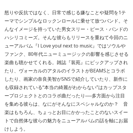
怒りや反抗ではなく、日常で感じる嫌なことや疑問を1テ
ーマでシンプルなロックンロールに乗せて放つバンド。そ
んなイメージを持っていた男女スリー・ピース・バンドの
ハシリコミーズ。そんな彼らもリリースを重ねて今回のニ
ューアルバム『I Love you! next to music』ではソウルや
ファンク、80年代ニューミュージックの影響を感じさせる
楽曲も聴かせてくれる。雑誌『装苑』にピックアップされ
たり、ヴォーカルのアタルのイラストがBEAMSとコラボ
したり、画家の奈良美智がSNSで紹介していたり、新作に
も収録されている“本当の綺麗がわからない”はカップスタ
ープロジェクトとのコラボ曲だったり──多方面から注目
を集める彼らは、なにがそんなにスペシャルなのか？ 音
楽はもちろん、ちょっとお目にかかったことのないスイー
トで自然体な彼らの魅力をニューアルバムの話を軸にお届
けしよう。