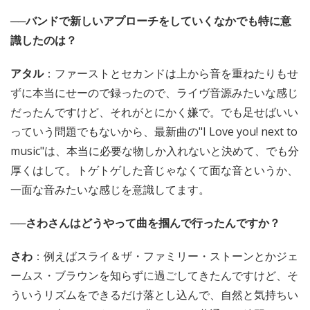
──バンドで新しいアプローチをしていくなかでも特に意
識したのは？
アタル
：ファーストとセカンドは上から音を重ねたりもせ
ずに本当にせーので録ったので、ライヴ音源みたいな感じ
だったんですけど、それがとにかく嫌で。でも足せばいい
っていう問題でもないから、最新曲の"I Love you! next to
music"は、本当に必要な物しか入れないと決めて、でも分
厚くはして。トゲトゲした音じゃなくて面な音というか、
一面な音みたいな感じを意識してます。
──さわさんはどうやって曲を掴んで行ったんですか？
さわ
：例えばスライ＆ザ・ファミリー・ストーンとかジェ
ームス・ブラウンを知らずに過ごしてきたんですけど、そ
ういうリズムをできるだけ落とし込んで、自然と気持ちい