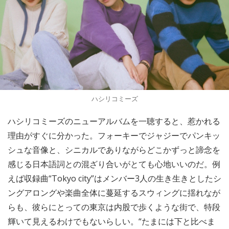
ハシリコミーズ
ハシリコミーズのニューアルバムを一聴すると、惹かれる
理由がすぐに分かった。フォーキーでジャジーでパンキッ
シュな音像と、シニカルでありながらどこかずっと諦念を
感じる日本語詞との混ざり合いがとても心地いいのだ。例
えば収録曲“Tokyo city”はメンバー3人の生き生きとしたシ
ングアロングや楽曲全体に蔓延するスウィングに揺れなが
らも、彼らにとっての東京は内股で歩くような街で、特段
輝いて見えるわけでもないらしい。“たまには下と比べま