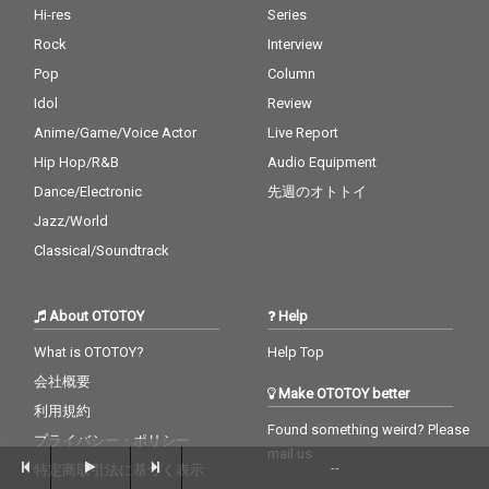
Hi-res
Series
Rock
Interview
Pop
Column
Idol
Review
Anime/Game/Voice Actor
Live Report
Hip Hop/R&B
Audio Equipment
Dance/Electronic
先週のオトトイ
Jazz/World
Classical/Soundtrack
About OTOTOY
Help
What is OTOTOY?
Help Top
会社概要
Make OTOTOY better
利用規約
Found something weird? Please
プライバシー・ポリシー
mail us
--
特定商取引法に基づく表示