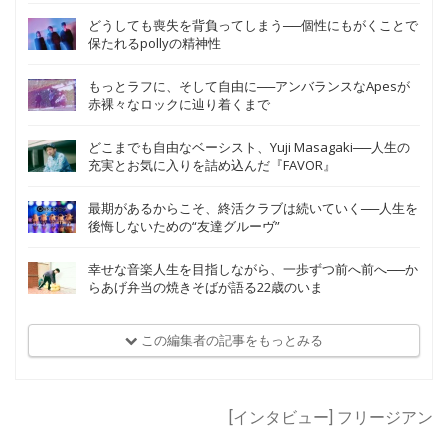
どうしても喪失を背負ってしまう──個性にもがくことで
保たれるpollyの精神性
もっとラフに、そして自由に──アンバランスなApesが
赤裸々なロックに辿り着くまで
どこまでも自由なベーシスト、Yuji Masagaki──人生の
充実とお気に入りを詰め込んだ『FAVOR』
最期があるからこそ、終活クラブは続いていく──人生を
後悔しないための“友達グルーヴ”
幸せな音楽人生を目指しながら、一歩ずつ前へ前へ──か
らあげ弁当の焼きそばが語る22歳のいま
この編集者の記事をもっとみる
[インタビュー] フリージアン