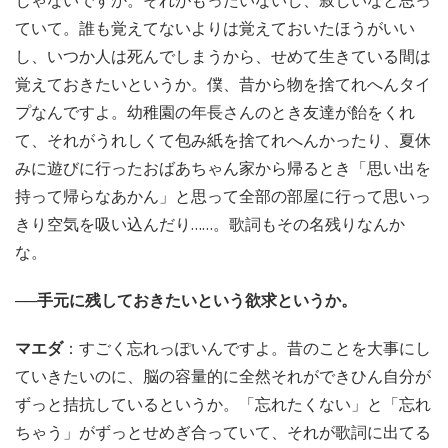
ていて。誰も覚えてないよりは覚えておいたほうがいい
し、いつか人は死んでしまうから、せめて生きている間は
覚えておきたいというか。僕、昔から物を捨てれへんタイ
プなんですよ。幼稚園の年長さんのとき友達が飴をくれ
て、それがうれしくて包み紙を捨てれへんかったり、夏休
みに遊びに行ったおばあちゃん家から帰るとき「思い出を
持って帰らなあかん」と思って全部の部屋に行って思いっ
きり空気を吸い込んだり……。歌詞もその名残りなんか
な。
──手元に残しておきたいという欲求というか。
マエダ
：すごく忘れっぽいんですよ。昔のことを大事にし
ていきたいのに、脳の容量的に全然それができひん自分が
ずっと拮抗しているというか。「忘れたくない」と「忘れ
ちゃう」がずっとせめぎ合っていて、それが歌詞に出てる