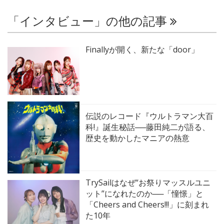
「インタビュー」の他の記事
Finallyが開く、新たな「door」
伝説のレコード『ウルトラマン大百
科!』誕生秘話──藤田純二が語る、
歴史を動かしたマニアの熱意
TrySailはなぜ“お祭りマッスルユニ
ット”になれたのか──「憧憬」と
「Cheers and Cheers!!!」に刻まれ
た10年