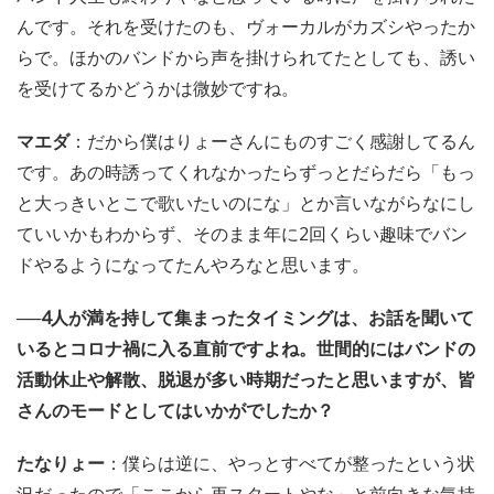
んです。それを受けたのも、ヴォーカルがカズシやったか
らで。ほかのバンドから声を掛けられてたとしても、誘い
を受けてるかどうかは微妙ですね。
マエダ
：だから僕はりょーさんにものすごく感謝してるん
です。あの時誘ってくれなかったらずっとだらだら「もっ
と大っきいとこで歌いたいのにな」とか言いながらなにし
ていいかもわからず、そのまま年に2回くらい趣味でバン
ドやるようになってたんやろなと思います。
──4人が満を持して集まったタイミングは、お話を聞いて
いるとコロナ禍に入る直前ですよね。世間的にはバンドの
活動休止や解散、脱退が多い時期だったと思いますが、皆
さんのモードとしてはいかがでしたか？
たなりょー
：僕らは逆に、やっとすべてが整ったという状
況だったので「ここから再スタートやな」と前向きな気持