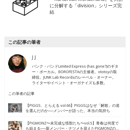
に分解する「division」シリーズ完
結
この記事の筆者
J J
パンク・バンドLimited Express (has gone?)のギタ
ー・ボーカル。BOROFESTAの主催者。ototoyの取
締役。JUNK Lab Recordsのレーベル・オーナー。
ライターやイベント・オーガナイズも多数。
この筆者の記事
【PIGGS、とらえる vol.66】PIGGSはなぜ「解散」の道
を選んだのか──メンバーが語った、本当の気持ち
【PIGMONZ〜未完成な怪獣たち〜vol.5】青春は何度で
も始まる──新メンバー・ナツメを迎えたPIGMONZの新