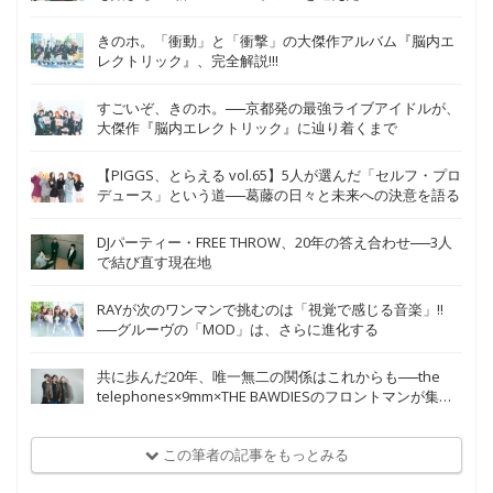
たな挑戦
きのホ。「衝動」と「衝撃」の大傑作アルバム『脳内エ
レクトリック』、完全解説!!!
すごいぞ、きのホ。──京都発の最強ライブアイドルが、
大傑作『脳内エレクトリック』に辿り着くまで
【PIGGS、とらえる vol.65】5人が選んだ「セルフ・プロ
デュース」という道──葛藤の日々と未来への決意を語る
DJパーティー・FREE THROW、20年の答え合わせ──3人
で結び直す現在地
RAYが次のワンマンで挑むのは「視覚で感じる音楽」!!
──グルーヴの「MOD」は、さらに進化する
共に歩んだ20年、唯一無二の関係はこれからも──the
telephones×9mm×THE BAWDIESのフロントマンが集う
祝福の座談会
この筆者の記事をもっとみる