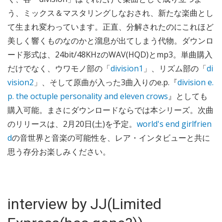
う、ミックス＆マスタリングしなおされ、新たな楽曲とし
て生まれ変わっています。正直、分解されたのにこれほど
美しく響くものなのかと溜息が出てしまう代物。ダウンロ
ード形式は、24bit/48KHzのWAV(HQD)とmp3。単曲購入
だけでなく、ウワモノ部の「
division1
」、リズム部の「
di
vision2
」、そして原曲が入った3曲入りのe.p.『
division e.
p. the octuple personality and eleven crows
』としても
購入可能。まさにダウンロードならでは本シリーズ。次曲
のリリースは、2月20日(土)を予定。
world's end girlfrien
d
の音世界と音楽の可能性を、レア・インタビューと共に
思う存分お楽しみください。
interview by JJ(Limited