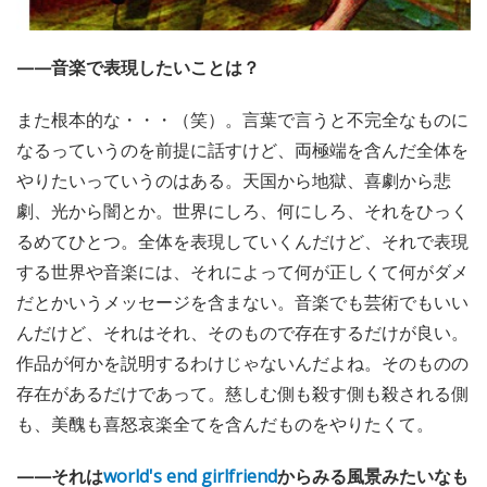
——音楽で表現したいことは？
また根本的な・・・（笑）。言葉で言うと不完全なものに
なるっていうのを前提に話すけど、両極端を含んだ全体を
やりたいっていうのはある。天国から地獄、喜劇から悲
劇、光から闇とか。世界にしろ、何にしろ、それをひっく
るめてひとつ。全体を表現していくんだけど、それで表現
する世界や音楽には、それによって何が正しくて何がダメ
だとかいうメッセージを含まない。音楽でも芸術でもいい
んだけど、それはそれ、そのもので存在するだけが良い。
作品が何かを説明するわけじゃないんだよね。そのものの
存在があるだけであって。慈しむ側も殺す側も殺される側
も、美醜も喜怒哀楽全てを含んだものをやりたくて。
——それは
world's end girlfriend
からみる風景みたいなも