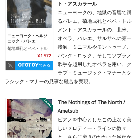
ト・アスカラール
ニューヨークの、地獄の音響で踊
るバレエ。菊地成孔とペペ・トル
メント・アスカラールの、北米、
ニューヨーク・ヘルソ
オペラ、バレエ、サルサへの第一
ニック・バレエ
接触。ミニマルやモントゥーノ、
菊地成孔とペぺ・トル
メント・アスカラール
パンク・ロック、そしてソプラノ
¥ 1,572
歌手を起用したオペラを用い、ク
でみる
ラブ・ミュージック・マナーとク
ラシック・マナーの見事な融合を実現。
The Nothings of The North /
Ametsub
ピアノを中心としたこの上なく美
しいメロディー・ラインの数々
と、さらに磨きのかかった緻密か