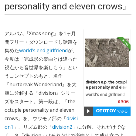
personality and eleven crows』
アルバム『Xmas song』を1ヶ月
間フリー・ダウンロードし話題を
集めた
world's end girlfriend
が、
今度は「完成形の楽曲とは違った
視点から音世界を楽しもう」とい
うコンセプトのもと、名作
division e.p. the octupl
『hurtbreak Wonderland』を大
e personality and elev
胆に分解する『division』シリー
en crows
world's end girlfriend
ズをスタート。第一段は、「the
¥ 306
octuple personality and eleven
でみる
crows」を、ウワモノ部の「
divisi
on1
」、リズム部の「
division2
」に分解。それだけでな
く、各「division」はそれだけで楽曲として成り立つよ