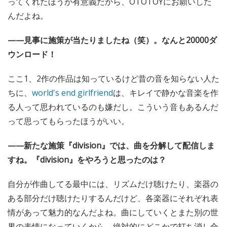
ってくれたほうが有意義だから、OTOTOYにお願いした
んだよね。
——見事に施策が当たりましたね（笑）。なんと20000ダ
ウンロード！
ここ1、2作の作品は知っているけど昔の音を知らない人た
ちに、
world's end girlfriend
は、キレイで静かな音楽を作
る人って思われているのも嫌だし。こういう音もあるんだ
って思ってもらったほうがいい。
——新たな施策『division』では、曲を分解して配信しま
すね。『division』をやろうと思ったのは？
自分が作曲してる最中には、リズムだけ聴けたり、楽器の
ある部分だけ聴けたりするんだけど、各楽器にそれぞれ表
情があって魅力的なんだよね。曲にしていくとまた別の世
界の表情になっていくから、絶対的にどこかで打ち消し合