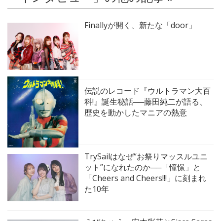
Finallyが開く、新たな「door」
伝説のレコード『ウルトラマン大百
科!』誕生秘話──藤田純二が語る、
歴史を動かしたマニアの熱意
TrySailはなぜ“お祭りマッスルユニ
ット”になれたのか──「憧憬」と
「Cheers and Cheers!!!」に刻まれ
た10年