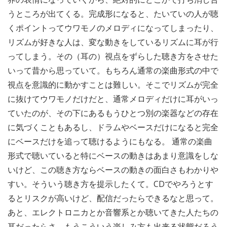
うところが出てくる。完成形になると、たいていの人が聴
くポイントってウワモノのメロディになってしまったり、
リズムが好きな人は、変な動きをしているリズムに耳が行
ってしまう。その（耳の）視点をずらした聴き方をさせた
いって昔から思っていて。もちろん通常の楽曲形式の中で
視点を意識的に動かすことは難しい。そこでリズムが完全
に抜けてウワモノだけだと、通常メロディだけに耳がいっ
ていたのが、その下にあるもうひとつ別の楽器などの存在
に気づくこともあるし、ドラムやベースだけになると完全
にベースだけを追って聴けるようにもなる。 通常の楽曲
形式で聴いていると特にベースの動きはあまり意識をしな
いけど、この聴き方ならベースの動きの面白さもわかりや
すい。そういう聴き方を提示したくて。CDでやろうとす
るとリスクが高いけど、配信だったらできるなと思って。
あと、エレクトロニカとか音響系とか聴いてきた人たちの
耳だったらさ、もうこういう楽しみ方も出来る状態だろう