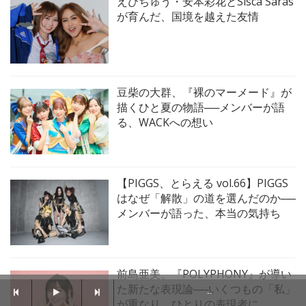
えびちゅう・安本彩花とSisca Saras
が育んだ、国境を越えた友情
豆柴の大群、『裸のマーメード』が
描くひと夏の物語──メンバーが語
る、WACKへの想い
【PIGGS、とらえる vol.66】PIGGS
はなぜ「解散」の道を選んだのか──
メンバーが語った、本当の気持ち
前島亜美、『POLYPHONY』が導い
た新たな表現論──いくつもの「私」
--
が重なり、ひとりの表現者に