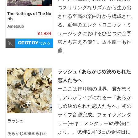
つスリリングなリズムから生み出
The Nothings of The No
される至高の楽曲群から構成され
rth
る、近年のエレクトロニック・ミ
Ametsub
ュージックにおけるひとつの金字
¥ 1,834
塔とも言える傑作。坂本龍一も推
でみる
薦。
ラッシュ / あらかじめ決められた
恋人たちへ
ーここは作り物の世界、君が想う
リアルがライブになるー「あらか
じめ決められた恋人たちへ」初の
ライブ音源完成。フェイクメンタ
ラッシュ
リー(モキュメンタリー)の手法に
より、、09年2月13日の金曜日に
あらかじめ決められた