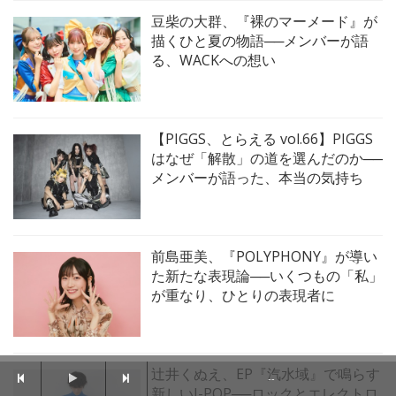
豆柴の大群、『裸のマーメード』が
描くひと夏の物語──メンバーが語
る、WACKへの想い
【PIGGS、とらえる vol.66】PIGGS
はなぜ「解散」の道を選んだのか──
メンバーが語った、本当の気持ち
前島亜美、『POLYPHONY』が導い
た新たな表現論──いくつもの「私」
が重なり、ひとりの表現者に
辻井くぬえ、EP『汽水域』で鳴らす
--
新しいJ-POP──ロックとエレクトロ