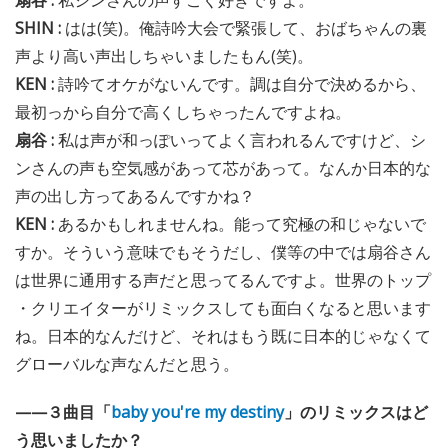
扇谷 :
私シンさんの声すごく好きですよ。
SHIN :
はは(笑)。俺詩吟大会で緊張して、おばちゃんの裏
声より高い声出しちゃいましたもん(笑)。
KEN :
詩吟てオケがないんです。調は自分で決めるから、
最初っから自分で高くしちゃったんですよね。
扇谷 :
私は声が和っぽいってよく言われるんですけど、シ
ンさんの声も空気感があって芯があって。なんか日本的な
声の出し方ってあるんですかね？
KEN :
あるかもしれませんね。能って究極の和じゃないで
すか。そういう意味でもそうだし、僕等の中では扇谷さん
は世界に通用する声だと思ってるんですよ。世界のトップ
・クリエイターがリミックスしても面白くなると思います
ね。日本的なんだけど、それはもう既に日本的じゃなくて
グローバルな声なんだと思う。
——３曲目「
baby you're my destiny
」のリミックスはど
う思いましたか？