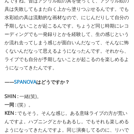
んですね。昔はアクリル絵の具を使ってて、アクリル絵の
具は失敗してもまた白く上から塗りつぶせるんです。でも
水彩絵の具は流動的な画材なので、にじんだりして自分の
予期しないことが起こるんです。ちょうど同じ時期にレコ
ーディングでも一発録りとかを経験して、生の感じという
か流れ去ってしまう感じが面白いんだなって、そんなに怖
くないんだなって思えるようになったんです。それから、
ライブでも自分が予期しないことが起こるのを楽しめるよ
うになってきたんです。
——
SPANOVA
はどうですか？
SHIN :
一緒(笑)。
一同 :
(笑）。
KEN :
でもそう。そんな感じ。ある意味ライブの方が荒い
んですよ。ハプニングとかもあるし。でもそれも楽しめる
ようになってきたんですよ。同じ演奏してるのに、リハで