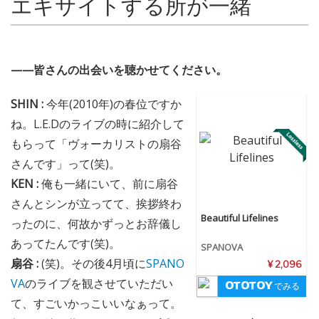
エキサイトする所が一緒
——皆さんの出会いを聴かせてください。
SHIN :
今年(2010年)の春位ですか
ね。L.E.Dのライブの時に紹介して
もらって「ヴォーカリストの扇谷
さんです」って(笑)。
KEN :
俺も一緒にいて、前に扇谷
さんとシンが立ってて、挨拶終わ
Beautiful Lifelines
ったのに、何故かずっとお辞儀し
あってたんです(笑)。
SPANOVA
扇谷 :
(笑)。その後4月頃に
SPANO
¥ 2,096
VA
のライブを観させていただい
でみる
て、すごいかっこいいなぁって。