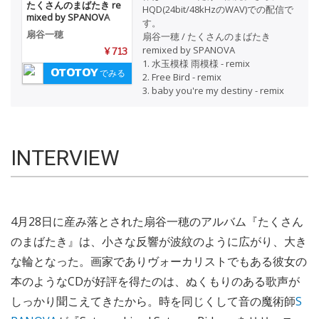
たくさんのまばたき re
HQD(24bit/48kHzのWAV)での配信で
mixed by SPANOVA
す。
扇谷一穂
扇谷一穂 / たくさんのまばたき
remixed by SPANOVA
¥ 713
1. 水玉模様 雨模様 - remix
でみる
2. Free Bird - remix
3. baby you're my destiny - remix
INTERVIEW
4月28日に産み落とされた扇谷一穂のアルバム『たくさん
のまばたき』は、小さな反響が波紋のように広がり、大き
な輪となった。画家でありヴォーカリストでもある彼女の
本のようなCDが好評を得たのは、ぬくもりのある歌声が
しっかり聞こえてきたから。時を同じくして音の魔術師
S