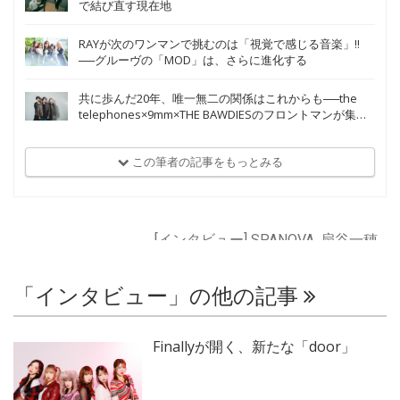
で結び直す現在地
RAYが次のワンマンで挑むのは「視覚で感じる音楽」!!
──グルーヴの「MOD」は、さらに進化する
共に歩んだ20年、唯一無二の関係はこれからも──the
telephones×9mm×THE BAWDIESのフロントマンが集う
祝福の座談会
この筆者の記事をもっとみる
[インタビュー] SPANOVA, 扇谷一穂
「インタビュー」の他の記事
Finallyが開く、新たな「door」