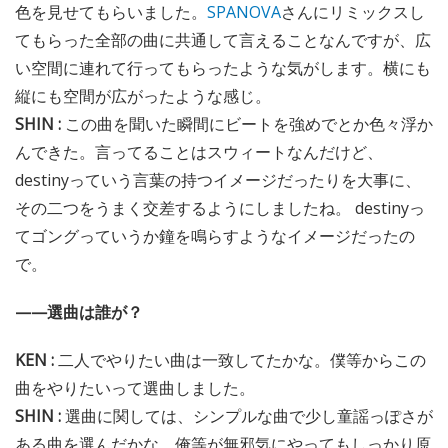
色を見せてもらいました。
SPANOVA
さんにリミックスし
てもらった全部の曲に共通して言えることなんですが、広
い空間に連れて行ってもらったような気がします。横にも
縦にも空間が広がったような感じ。
SHIN :
この曲を聞いた瞬間にビートを強めでとか色々浮か
んできた。言ってることはスウィートなんだけど、
destinyっていう言葉の持つイメージだったりを大事に、
その二つをうまく交差するようにしましたね。 destinyっ
てゴングっていうか鐘を鳴らすようなイメージだったの
で。
——選曲は誰が？
KEN :
二人でやりたい曲は一致してたかな。僕等からこの
曲をやりたいって選曲しました。
SHIN :
選曲に関しては、シンプルな曲で少し童謡っぽさが
ある曲を選んだかな。俺等が無邪気にやってもしっかり原