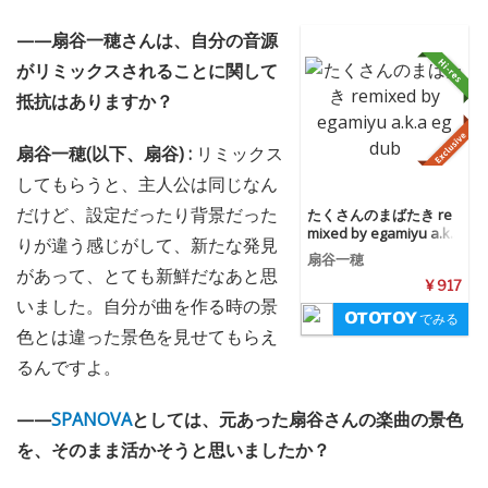
——扇谷一穂さんは、自分の音源
がリミックスされることに関して
抵抗はありますか？
扇谷一穂(以下、扇谷) :
リミックス
してもらうと、主人公は同じなん
だけど、設定だったり背景だった
たくさんのまばたき re
mixed by egamiyu a.k.a
りが違う感じがして、新たな発見
eg dub
扇谷一穂
があって、とても新鮮だなあと思
¥ 917
いました。自分が曲を作る時の景
でみる
色とは違った景色を見せてもらえ
るんですよ。
——
SPANOVA
としては、元あった扇谷さんの楽曲の景色
を、そのまま活かそうと思いましたか？