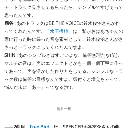
チ・トラック見させてもらったら、シンプルですげぇって
思ったんです。
扇谷 :
あのトラックはBE THE VOICEの鈴木俊治さんが作
ってくれたんです。「
水玉模様
」は、私がおばあちゃんの
家に行った時に録った音を素材として、鈴木俊治さんがさ
さっとトラックにしてくれたんですよ。
SHIN :
あのシンプルさはすごいよな。俺等無理だな(笑)。
マルチの音は、声のエフェクトとかも一個一個丁寧に作っ
てあって、声を活かした作り方をしてる。シンプルなトラ
ック数は俺等の目標なんですよ。気付くと増えちゃって、
悩んだ末に「あー」ってなる(笑)。
扇谷一穂
——2曲目「
Free Bird
」は、SPENCER大谷友介さんの曲