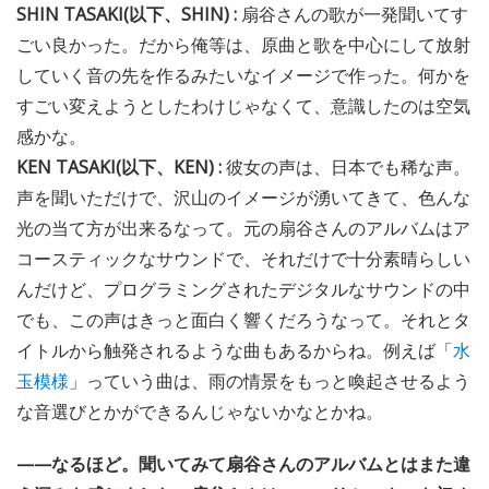
SHIN TASAKI(以下、SHIN) :
扇谷さんの歌が一発聞いてす
ごい良かった。だから俺等は、原曲と歌を中心にして放射
していく音の先を作るみたいなイメージで作った。何かを
すごい変えようとしたわけじゃなくて、意識したのは空気
感かな。
KEN TASAKI(以下、KEN) :
彼女の声は、日本でも稀な声。
声を聞いただけで、沢山のイメージが湧いてきて、色んな
光の当て方が出来るなって。元の扇谷さんのアルバムはア
コースティックなサウンドで、それだけで十分素晴らしい
んだけど、プログラミングされたデジタルなサウンドの中
でも、この声はきっと面白く響くだろうなって。それとタ
イトルから触発されるような曲もあるからね。例えば「
水
玉模様
」っていう曲は、雨の情景をもっと喚起させるよう
な音選びとかができるんじゃないかなとかね。
——なるほど。聞いてみて扇谷さんのアルバムとはまた違