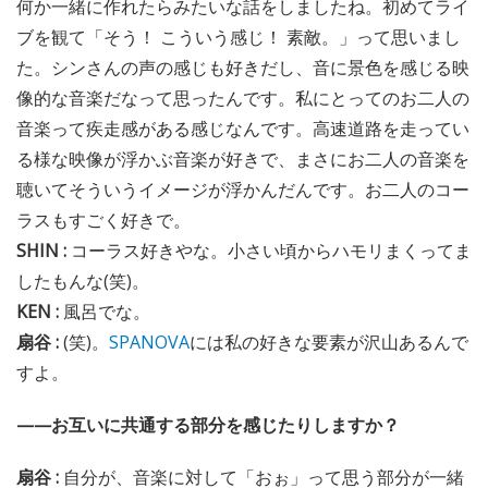
何か一緒に作れたらみたいな話をしましたね。初めてライ
ブを観て「そう！ こういう感じ！ 素敵。」って思いまし
た。シンさんの声の感じも好きだし、音に景色を感じる映
像的な音楽だなって思ったんです。私にとってのお二人の
音楽って疾走感がある感じなんです。高速道路を走ってい
る様な映像が浮かぶ音楽が好きで、まさにお二人の音楽を
聴いてそういうイメージが浮かんだんです。お二人のコー
ラスもすごく好きで。
SHIN :
コーラス好きやな。小さい頃からハモリまくってま
したもんな(笑)。
KEN :
風呂でな。
扇谷 :
(笑)。
SPANOVA
には私の好きな要素が沢山あるんで
すよ。
——お互いに共通する部分を感じたりしますか？
扇谷 :
自分が、音楽に対して「おぉ」って思う部分が一緒