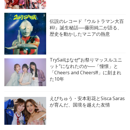
伝説のレコード『ウルトラマン大百
科!』誕生秘話──藤田純二が語る、
歴史を動かしたマニアの熱意
TrySailはなぜ“お祭りマッスルユニ
ット”になれたのか──「憧憬」と
「Cheers and Cheers!!!」に刻まれ
た10年
えびちゅう・安本彩花とSisca Saras
が育んだ、国境を越えた友情