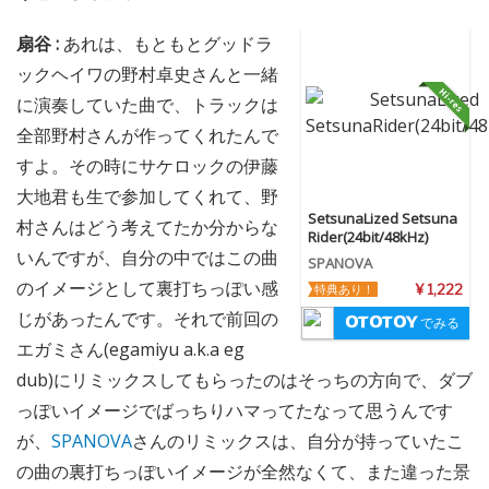
扇谷 :
あれは、もともとグッドラ
ックヘイワの野村卓史さんと一緒
に演奏していた曲で、トラックは
全部野村さんが作ってくれたんで
すよ。その時にサケロックの伊藤
大地君も生で参加してくれて、野
SetsunaLized Setsuna
村さんはどう考えてたか分からな
Rider(24bit/48kHz)
いんですが、自分の中ではこの曲
SPANOVA
のイメージとして裏打ちっぽい感
特典あり！
¥ 1,222
じがあったんです。それで前回の
でみる
エガミさん(egamiyu a.k.a eg
dub)にリミックスしてもらったのはそっちの方向で、ダブ
っぽいイメージでばっちりハマってたなって思うんです
が、
SPANOVA
さんのリミックスは、自分が持っていたこ
の曲の裏打ちっぽいイメージが全然なくて、また違った景