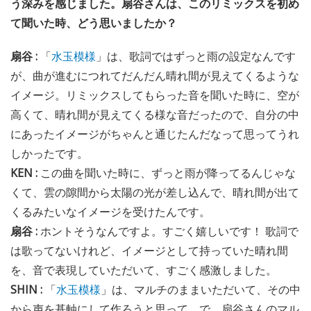
う深みを感じました。扇谷さんは、このリミックスを初め
て聞いた時、どう思いましたか？
扇谷 :
「
水玉模様
」は、歌詞ではずっと雨の設定なんです
が、曲が進むにつれてだんだん晴れ間が見えてくるような
イメージ。リミックスしてもらった音を聞いた時に、空が
高くて、晴れ間が見えてくる様な音だったので、自分の中
にあったイメージがちゃんと通じたんだなって思ってうれ
しかったです。
KEN :
この曲を聞いた時に、ずっと雨が降ってるんじゃな
くて、雲の隙間から太陽の光が差し込んで、晴れ間が出て
くるみたいなイメージを受けたんです。
扇谷 :
ホントそうなんですよ。すごく嬉しいです！ 歌詞で
は歌ってないけれど、イメージとして持っていた晴れ間
を、音で表現していただいて、すごく感激しました。
SHIN :
「
水玉模様
」は、マルチのままいただいて、その中
から声を基軸にして作ろうと思って。で、扇谷さんのマル