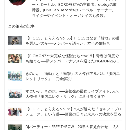
ー・ボーカル。BOROFESTAの主催者。ototoyの取
締役。JUNK Lab Recordsのレーベル・オーナー。
ライターやイベント・オーガナイズも多数。
この筆者の記事
【PIGGS、とらえる vol.66】PIGGSはなぜ「解散」の道
を選んだのか──メンバーが語った、本当の気持ち
【PIGMONZ〜未完成な怪獣たち〜vol.5】青春は何度で
も始まる──新メンバー・ナツメを迎えたPIGMONZの新
たな挑戦
きのホ。「衝動」と「衝撃」の大傑作アルバム『脳内エ
レクトリック』、完全解説!!!
すごいぞ、きのホ。──京都発の最強ライブアイドルが、
大傑作『脳内エレクトリック』に辿り着くまで
【PIGGS、とらえる vol.65】5人が選んだ「セルフ・プロ
デュース」という道──葛藤の日々と未来への決意を語る
DJパーティー・FREE THROW、20年の答え合わせ──3人