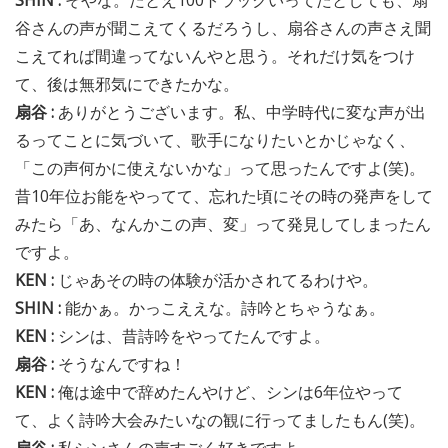
SHIN :
そやな。たとえ100トラックいってたとしても、扇
谷さんの声が聞こえてくるだろうし、扇谷さんの声さえ聞
こえてれば間違ってないんやと思う。それだけ気をつけ
て、後は無邪気にできたかな。
扇谷 :
ありがとうございます。私、中学時代に変な声が出
るってことに気づいて、歌手になりたいとかじゃなく、
「この声何かに使えないかな」って思ったんですよ(笑)。
昔10年位お能をやってて、忘れた頃にその時の発声をして
みたら「あ、なんかこの声、変」って発見してしまったん
ですよ。
KEN :
じゃあその時の体験が活かされてるわけや。
SHIN :
能かぁ。かっこええな。詩吟とちゃうなぁ。
KEN :
シンは、昔詩吟をやってたんですよ。
扇谷 :
そうなんですね！
KEN :
俺は途中で辞めたんやけど、シンは6年位やって
て、よく詩吟大会みたいなの観に行ってましたもん(笑)。