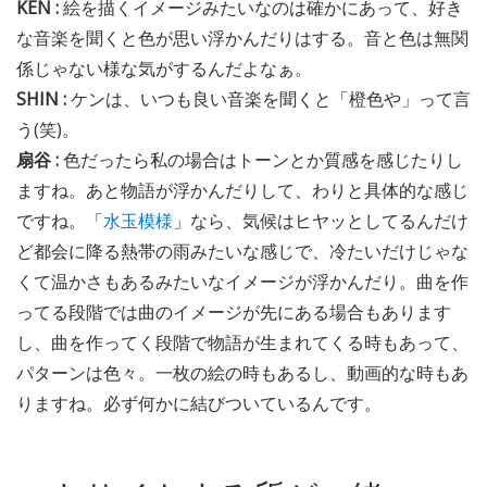
KEN :
絵を描くイメージみたいなのは確かにあって、好き
な音楽を聞くと色が思い浮かんだりはする。音と色は無関
係じゃない様な気がするんだよなぁ。
SHIN :
ケンは、いつも良い音楽を聞くと「橙色や」って言
う(笑)。
扇谷 :
色だったら私の場合はトーンとか質感を感じたりし
ますね。あと物語が浮かんだりして、わりと具体的な感じ
ですね。「
水玉模様
」なら、気候はヒヤッとしてるんだけ
ど都会に降る熱帯の雨みたいな感じで、冷たいだけじゃな
くて温かさもあるみたいなイメージが浮かんだり。曲を作
ってる段階では曲のイメージが先にある場合もあります
し、曲を作ってく段階で物語が生まれてくる時もあって、
パターンは色々。一枚の絵の時もあるし、動画的な時もあ
りますね。必ず何かに結びついているんです。