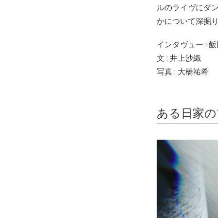
ルのライヴにダ
かについて深掘
インタヴュー : 
文 : 井上沙織
写真 : 大橋祐希
ある日家の