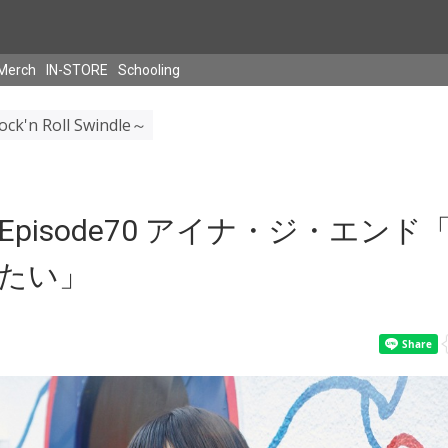
Merch
IN-STORE
Schooling
ck'n Roll Swindle～
】Episode70 アイナ・ジ・エン
たい」