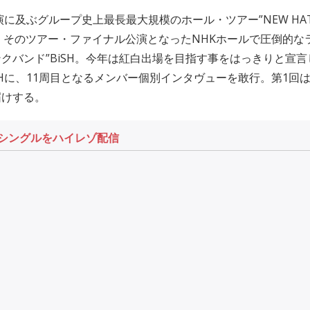
演に及ぶグループ史上最長最大規模のホール・ツアー”NEW HATEF
し、そのツアー・ファイナル公演となったNHKホールで圧倒的な
クバンド”BiSH。今年は紅白出場を目指す事をはっきりと宣
SHに、11周目となるメンバー個別インタヴューを敢行。第1回
届けする。
目のシングルをハイレゾ配信