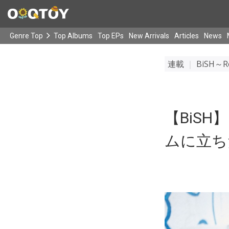
Genre Top
Top Albums
Top EPs
New Arrivals
Articles
News
連載
｜
BiSH～Ro
【BiSH
ムに立ち