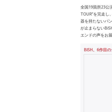
全国19箇所23公
TOUR”を完走
器を持たないパン
が止まらないBi
エンドの声をお
BiSH、6作