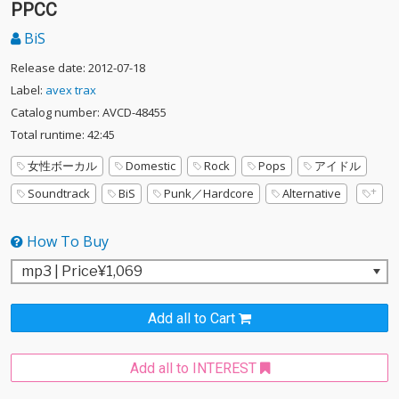
PPCC
BiS
Release date: 2012-07-18
Label:
avex trax
Catalog number: AVCD-48455
Total runtime: 42:45
女性ボーカル
Domestic
Rock
Pops
アイドル
Soundtrack
BiS
Punk／Hardcore
Alternative
How To Buy
Add all to Cart
Add all to INTEREST