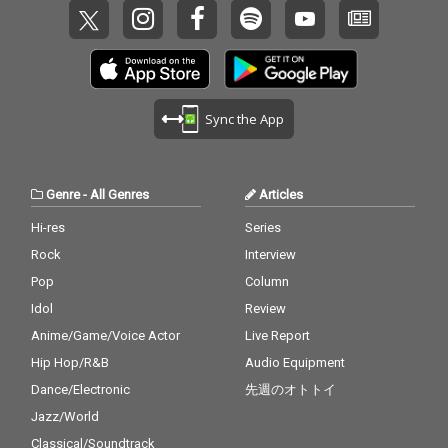
Sync the App
Genre
-
All Genres
Articles
Hi-res
Series
Rock
Interview
Pop
Column
Idol
Review
Anime/Game/Voice Actor
Live Report
Hip Hop/R&B
Audio Equipment
Dance/Electronic
先週のオトトイ
Jazz/World
Classical/Soundtrack