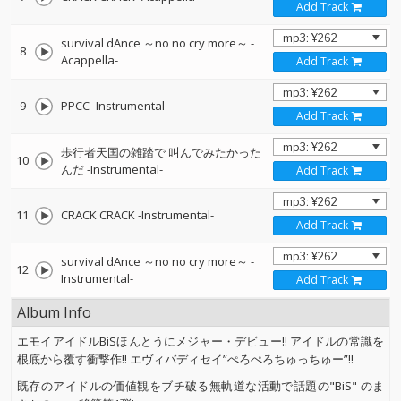
Add Track
survival dAnce ～no no cry more～ -
8
Acappella-
Add Track
9
PPCC -Instrumental-
Add Track
歩行者天国の雑踏で 叫んでみたかった
10
んだ -Instrumental-
Add Track
11
CRACK CRACK -Instrumental-
Add Track
survival dAnce ～no no cry more～ -
12
Instrumental-
Add Track
Album Info
エモイアイドルBiSほんとうにメジャー・デビュー!! アイドルの常識を
根底から覆す衝撃作!! エヴィバディセイ”ぺろぺろちゅっちゅー”!!
既存のアイドルの価値観をブチ破る無軌道な活動で話題の"BiS" のま