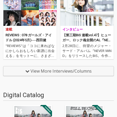
連載
インタビュー
REVIEWS : 078 ガールズ・アイ
【第三期BiS 連載vol.47】ヒュー
ドル (2024年5月)──西田健
ガー、ロック魂全開のAL『NEV
ER MiND』を語る!
"REVIEWS"は「ココに来ればな
2月28日に、待望のメジャー・
にかしらおもしろい新譜に出会
サード・アルバム『NEVER MiN
える」をモットーに、さまざま
D』をリリースしたBiS。今作に
な書き手がここ数ヶ月の新譜か
は、中野雅之(BOOM BOOM SA
らエッセンシャルな9枚を選び
TELLITES / THE SPELLBOUND)、
レヴューする本コーナー。今回
フルカワユタカ(DOPING PAND
View More Interviews/Columns
はOTOTOY編集部で、アイド
A)、元スーパーカーのナカコ…
ル、アニソンを担当する西田健
が2024年1月〜3月…
Digital Catalog