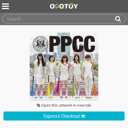
Open this artwork in new tab
Express Checkout