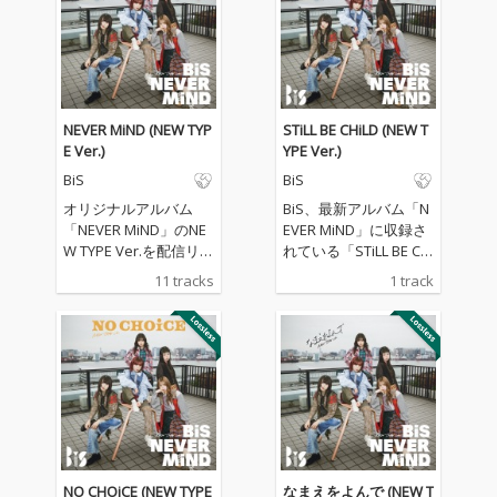
NEVER MiND (NEW TYP
STiLL BE CHiLD (NEW T
E Ver.)
YPE Ver.)
BiS
BiS
オリジナルアルバム
BiS、最新アルバム「N
「NEVER MiND」のNE
EVER MiND」に収録さ
W TYPE Ver.を配信リリ
れている「STiLL BE CHi
ース
LD」「LAZY DANCE」
11 tracks
1 track
「なまえをよんで」
「NO CHOiCE 」の4曲
を”NEW TYPE Ver.”とし
て配信スタート!
NO CHOiCE (NEW TYPE
なまえをよんで (NEW T