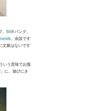
プ、
BiS
!! パンク、
ounds
。余談です
に文脈はないです
ういう意味でお腹
2」に、遊びにき