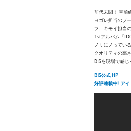
前代未聞！ 空前
ヨゴレ担当のプ
フ、キモイ担当の
1stアルバム『I
ノリにノっている
クオリティの高
BiSを現場で感
BiS公式 HP
好評連載中!! 