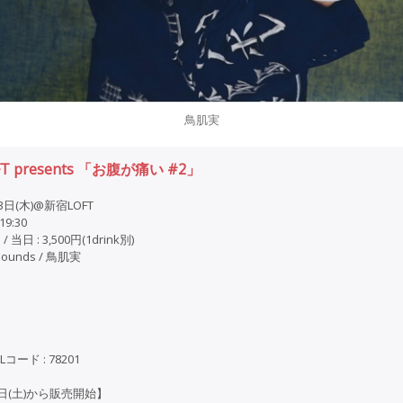
鳥肌実
FT presents 「お腹が痛い #2」
13日(木)@新宿LOFT
19:30
 / 当日 : 3,500円(1drink別)
GSounds / 鳥肌実
 Lコード : 78201
0日(土)から販売開始】