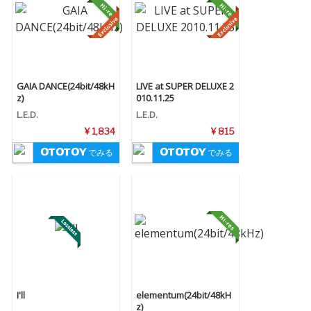
GAIA DANCE(24bit/48kH
LIVE at SUPER DELUXE 2
z)
010.11.25
L.E.D.
L.E.D.
¥ 1,834
¥ 815
でみる
でみる
I'll
elementum(24bit/48kH
z)