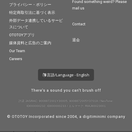
Found something weird? Please
プライバシー・ポリシー
mail us
特定商取引法に基づく表示
外部データ連携しているサービ
Contact
スについて
OTOTOYアプリ
退会
媒体資料と広告のご案内
Our Team
Careers
言語/Language - English
There's a sound you can't brush off
許諾 JASRAC: 9008872001Y30005, 9008872005Y37019 / NexTone:
ID000000232, ID000000233 / エルマーク: RIAJ80023001
© OTOTOY Incorporated since 2004, a
digitiminimi
company