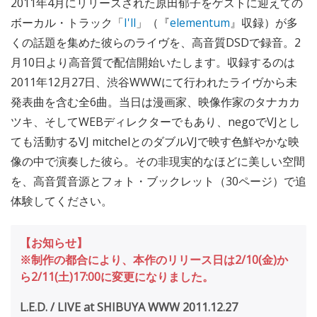
2011年4月にリリースされた原田郁子をゲストに迎えての
ボーカル・トラック「
I'll
」（『
elementum
』収録）が多
くの話題を集めた彼らのライヴを、高音質DSDで録音。2
月10日より高音質で配信開始いたします。収録するのは
2011年12月27日、渋谷WWWにて行われたライヴから未
発表曲を含む全6曲。当日は漫画家、映像作家のタナカカ
ツキ、そしてWEBディレクターでもあり、negoでVJとし
ても活動するVJ mitchelとのダブルVJで映す色鮮やかな映
像の中で演奏した彼ら。その非現実的なほどに美しい空間
を、高音質音源とフォト・ブックレット（30ページ）で追
体験してください。
【お知らせ】
※制作の都合により、本作のリリース日は2/10(金)か
ら2/11(土)17:00に変更になりました。
L.E.D. / LIVE at SHIBUYA WWW 2011.12.27