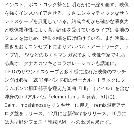
インスト、ポストロック勢とは明らかに一線を画す、映像
を強くインスパイアさせる、まさにシネマティックなサウ
ンドスケープを展開している。結成当初から確かな演奏力
と映像親和性により高い評価を受けているライブは各地の
フェスをはじめ、活動の幅を広げ続けている。また映像に
重きをおくコンセプトによりアルバム・アートワーク、ラ
イブVJ、PVなどの多くをマンガ家であり映像作家でもあ
る異才、タナカカツキとコラボレーションも話題に。
L.E.D.のサウンドスケープと多幸感に溢れた映像のマッチ
ングは必見。2011年バンド初のボーカル・トラックにク
ラムボンの原田郁子を迎えた楽曲『I'll』（アイル）を含む
渾身の2ndアルバム『elementum』を発表。6月には
Calm、moshimossをリミキサーに迎え、remix限定アナ
ログ盤をリリース。12月には新作epをリリース。10月に
は大型野外フェス「朝霧JAM」への出演も果たす。