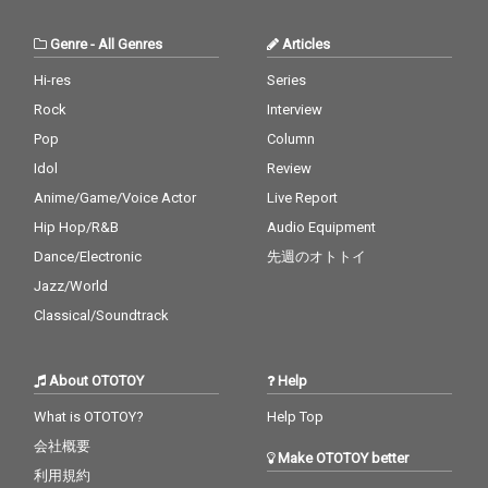
Genre
-
All Genres
Articles
Hi-res
Series
Rock
Interview
Pop
Column
Idol
Review
Anime/Game/Voice Actor
Live Report
Hip Hop/R&B
Audio Equipment
Dance/Electronic
先週のオトトイ
Jazz/World
Classical/Soundtrack
About OTOTOY
Help
What is OTOTOY?
Help Top
会社概要
Make OTOTOY better
利用規約