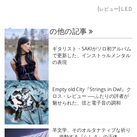
[レビュー] L.E.D.
「レビュー」の他の記事
ギタリスト・SAKIがソロ初アルバム
で更新した、インストゥルメンタル
の表現
Empty old City『Strings in Owl』ク
ロス・レビュー ──ふたりの評者が
魅せられた、弦と電子音の調和
羊文学、そのオルタナティブな祈り
──遊動する『らしさ』の正体