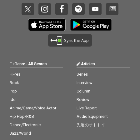
Sync the App
Genre
-
All Genres
Articles
Hi-res
Series
Rock
Interview
Pop
Column
Idol
Review
Anime/Game/Voice Actor
Live Report
Hip Hop/R&B
Audio Equipment
Dance/Electronic
先週のオトトイ
Jazz/World