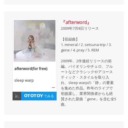
『afterword』
2009年7月8日リリース
【収録曲】
1. mineral / 2. setsuna-trip / 3.
gene / 4. pray / 5. REM
2009年、2作連続リリースの前
編。バイオリンやチェロ、フル
afterword(for free)
ートなどクラシックやアコース
ティック・スタイルを取り入
sleep warp
れ、sleep warpの「静」の要素
—
を集めた作品。昨年のライブで
初披露し、業界関係者からも絶
でみる
賛された新曲「gene」を含む全5
曲。