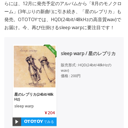
らには、12月に発売予定のアルバムから「8月のモノクロ
ーム」(3年ぶりの新曲! )に引き続き、「星のレプリカ」も
発売。OTOTOYでは、HQD(24bit/48kHzの高音質wav)で
お届け。今、再び仕掛けるsleep warpに要注目です！
sleep warp / 星のレプリカ
販売形式 : HQD(24bit/48kHzの
wav)
価格 : 200円
星のレプリカ(24bit/48k
Hz)
sleep warp
¥ 204
でみる