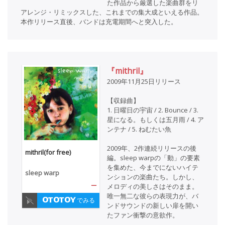
た作品から厳選した楽曲群をリ
アレンジ・リミックスした、これまでの集大成といえる作品。
本作リリース直後、バンドは充電期間へと突入した。
『mithril』
2009年11月25日リリース
【収録曲】
1. 日曜日の宇宙 / 2. Bounce / 3.
星になる。もしくは五月雨 / 4. ア
ンテナ / 5. ねむたい魚
2009年、2作連続リリースの後
mithril(for free)
編。sleep warpの「動」の要素
を集めた、今までにないハイテ
sleep warp
ンションの楽曲たち。しかし、
—
メロディの美しさはそのまま。
唯一無二な彼らの表現力が、バ
でみる
ンドサウンドの新しい扉を開い
たファン衝撃の意欲作。