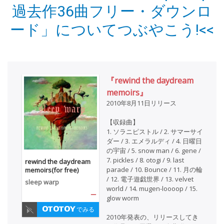
過去作36曲フリー・ダウンロ
ード」についてつぶやこう!<<
『rewind the daydream
memoirs』
2010年8月11日リリース
【収録曲】
1. ソラニピストル / 2. サマーサイ
ダー / 3. エメラルディ / 4. 日曜日
の宇宙 / 5. snow man / 6. gene /
7. pickles / 8. otogi / 9. last
rewind the daydream
parade / 10. Bounce / 11. 月の輪
memoirs(for free)
/ 12. 電子遊戯世界 / 13. velvet
sleep warp
world / 14. mugen-loooop / 15.
—
glow worm
でみる
2010年発表の、リリースしてき