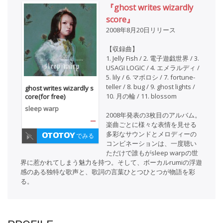
『ghost writes wizardly
score』
2008年8月20日リリース
【収録曲】
1. Jelly Fish / 2. 電子遊戯世界 / 3.
USAGI LOGIC / 4. エメラルディ /
5. lily / 6. マボロシ / 7. fortune-
teller / 8. bug / 9. ghost lights /
ghost writes wizardly s
10. 月の輪 / 11. blossom
core(for free)
sleep warp
2008年発表の3枚目のアルバム。
—
楽曲ごとに様々な表情を見せる
多彩なサウンドとメロディーの
でみる
コンビネーションは、一度聴い
ただけで誰もがsleep warpの世
界に惹かれてしまう魅力を持つ。そして、ボーカルrumiの浮遊
感のある独特な歌声と、歌詞の言葉ひとつひとつが物語を彩
る。