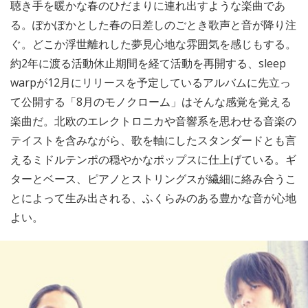
聴き手を暖かな春のひだまりに連れ出すような楽曲であ
る。ぽかぽかとした春の日差しのごとき歌声と音が降り注
ぐ。どこか浮世離れした夢見心地な雰囲気を感じもする。
約2年に渡る活動休止期間を経て活動を再開する、sleep
warpが12月にリリースを予定しているアルバムに先立っ
て公開する「8月のモノクローム」はそんな感覚を覚える
楽曲だ。北欧のエレクトロニカや音響系を思わせる音楽の
テイストを含みながら、歌を軸にしたスタンダードとも言
えるミドルテンポの穏やかなポップスに仕上げている。ギ
ターとベース、ピアノとストリングスが繊細に絡み合うこ
とによって生み出される、ふくらみのある豊かな音が心地
よい。