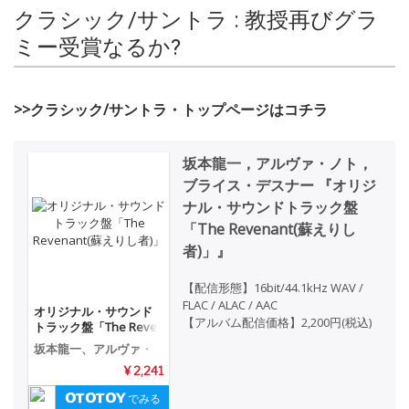
クラシック/サントラ : 教授再びグラ
ミー受賞なるか?
>>クラシック/サントラ・トップページはコチラ
坂本龍一，アルヴァ・ノト，
ブライス・デスナー 『オリジ
ナル・サウンドトラック盤
「The Revenant(蘇えりし
者)」』
【配信形態】16bit/44.1kHz WAV /
FLAC / ALAC / AAC
オリジナル・サウンド
【アルバム配信価格】2,200円(税込)
トラック盤「The Reve
nant(蘇えりし者)」
坂本龍一、アルヴァ・
ノト、ブライス・デス
¥ 2,241
ナー
でみる