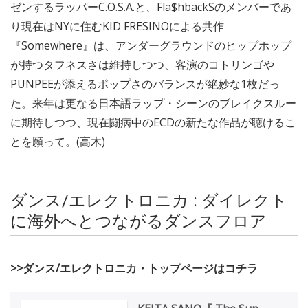
ゼンするラッパーC.O.S.A.と、Fla$hbackSのメンバーであ
り現在はNYに住むKID FRESINOによる共作
『Somewhere』は、アンダーグラウンドのヒップホップ
が持つタフネスさは維持しつつ、客演のコトリンゴや
PUNPEEが添えるポップさのバランスが絶妙な1枚だっ
た。来年は更なる日本語ラップ・シーンのブレイクスルー
に期待しつつ、現在闘病中のECDの新たな作品が聴けるこ
とを願って。(高木)
ダンス/エレクトロニカ : ダイレクト
に海外へとつながるダンスフロア
>>ダンス/エレクトロニカ・トップページはコチラ