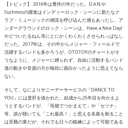
【トピック】 2016年は豊作の年だった。D.A.N.や
Suchmosの躍進はインディーロック・シーンに新たなク
ラブ・ミュージックの潮流を呼び込んだ感もあったし、ア
ンダーグラウンドのロック・シーンは、Have a Nice Day!
やどついたるねん等にとにかくわくわくさせられっぱなし
だった。2017年は、その中からメジャー・フィールドで
活躍するバンドも多かろうが、OTOTOYのチャートがそ
うなように、メジャーに縛られず、自由に活動するバンド
達の動きや音源の方が格段に面白かったように思えてなら
ない。
そして、なによりサニーデーサービスの『DANCE TO
YOU』には度肝を抜かれた。結成から25年目を向かえよ
うとするバンドが、「苺畑でつかまえて」や「セツナ」
等、誰が聴いても「これ最高！」と思える名曲を創ること
は至難の業だが、それでも日々の鍛練によって可能である