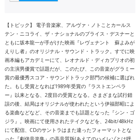
【トピック】 電子音楽家、アルヴァ・ノトことカールス
テン・ニコライ、ザ・ナショナルのブライス・デスナーと
ともに坂本龍一が手がけた映画『レヴェナント 蘇よみが
えりし者』のオリジナル・サウンド・トラック。すでに映
画本編もアカデミーにて、レオナルド・ディカプリオの初
の主演男優賞で話題だが、このたび、この音楽がグラミー
賞の最優秀スコア・サウンドトラック部門の候補に選ばれ
た。もし受賞となれば1989年受賞の『ラストエンペラ
ー』以来となる、2度目の受賞となる。さまざまな試行錯
誤の後、結局はオリジナルが使われたという伊福部昭によ
る楽曲などなど、その音楽までも話題となった『シン・ゴ
ジラ』。映画にて使用されたテイクなどを、24bit/48kHz
にて配信、CDのサントラはまた違ったフォーマットとな
った『劇伴音楽集』の高音質版(あえてのハイレゾとは呼