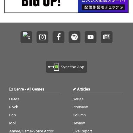
Sync the App
Genre
-
All Genres
Articles
Hi-res
Series
Rock
Interview
Pop
Column
Idol
Review
Anime/Game/Voice Actor
Live Report