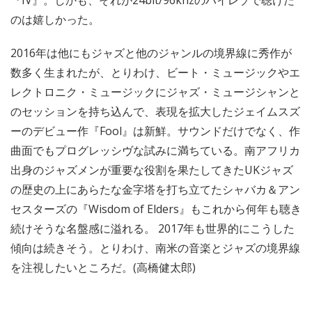
『IV』。しかも、それが24bit/96khzのハイレゾで聴けた
のは嬉しかった。
2016年は他にもジャズと他のジャンルの境界線に秀作が
数多く生まれたが、とりわけ、ビート・ミュージックやエ
レクトロニク・ミュージックにジャズ・ミュージシャンと
のセッションを持ち込んで、表現を拡大したジェイムスズ
ーのデビュー作『Fool』は新鮮。サウンドだけでなく、作
曲面でもプログレッシヴな試みに満ちている。南アフリカ
出身のジャズメンが重要な役割を果たしてきたUKジャズ
の歴史の上にあらたな金字塔を打ち立てたシャバカ＆アン
セスターズの『Wisdom of Elders』もこれから何年も聴き
続けそうな名盤感に溢れる。 2017年も世界的にこうした
傾向は続きそう。とりわけ、南米の音楽とジャズの境界線
を注視したいところだ。(高橋健太郎)