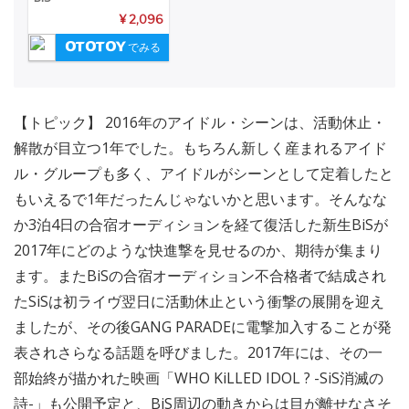
¥ 2,096
でみる
【トピック】 2016年のアイドル・シーンは、活動休止・
解散が目立つ1年でした。もちろん新しく産まれるアイド
ル・グループも多く、アイドルがシーンとして定着したと
もいえるで1年だったんじゃないかと思います。そんなな
か3泊4日の合宿オーディションを経て復活した新生BiSが
2017年にどのような快進撃を見せるのか、期待が集まり
ます。またBiSの合宿オーディション不合格者で結成され
たSiSは初ライヴ翌日に活動休止という衝撃の展開を迎え
ましたが、その後GANG PARADEに電撃加入することが発
表されさらなる話題を呼びました。2017年には、その一
部始終が描かれた映画「WHO KiLLED IDOL ? -SiS消滅の
詩-」も公開予定と、BiS周辺の動きからは目が離せなさそ