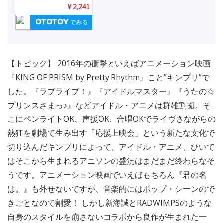
¥ 2,241
でみる
【トピック】 2016年の衝撃といえばアニメーション映画
『KING OF PRISM by Pretty Rhythm』こと”キンプリ”で
した。『ラブライブ！』『アイドルマスター』『うたの☆
プリンスさまっ♪』などアイドル・アニメは群雄割拠。そ
こにペンライトOK、声援OK、合唱OKでライヴさながらの
熱狂を劇場で生み出す「応援上映会」という新たな文化で
切り込んだキンプリによって、アイドル・アニメ、ひいて
はそこから生まれるアニソンの盛況はまだまだ終わらなそ
うです。アニメーション映画でいえばもちろん『君の名
は。』も外せないですが、音楽的にはポップ・シーンので
きごとなので割愛！ しかし新海誠とRADWIMPSのような
自身のスタイルを崩さないコラボから良作が生まれた一