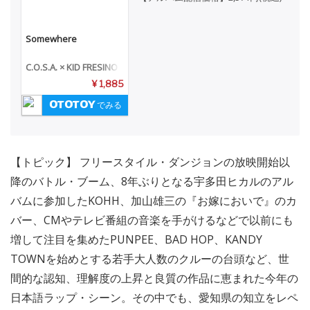
Somewhere
C.O.S.A. × KID FRESINO
¥ 1,885
でみる
【トピック】 フリースタイル・ダンジョンの放映開始以
降のバトル・ブーム、8年ぶりとなる宇多田ヒカルのアル
バムに参加したKOHH、加山雄三の『お嫁においで』のカ
バー、CMやテレビ番組の音楽を手がけるなどで以前にも
増して注目を集めたPUNPEE、BAD HOP、KANDY
TOWNを始めとする若手大人数のクルーの台頭など、世
間的な認知、理解度の上昇と良質の作品に恵まれた今年の
日本語ラップ・シーン。その中でも、愛知県の知立をレペ