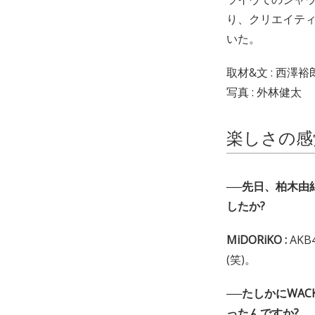
り、クリエイティ
いた。
取材&文 : 西澤裕
写真 : 外林健太
楽しさの感
──先日、柏木由
したか?
MiDORiKO :
AK
(笑)。
──たしかにWA
ったんですか?