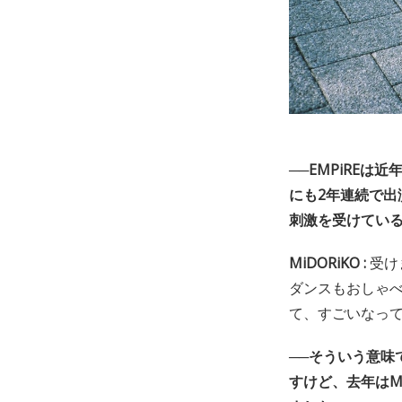
──EMPiREは
にも2年連続で
刺激を受けている
MiDORiKO :
受け
ダンスもおしゃ
て、すごいなっ
──そういう意味
すけど、去年はM