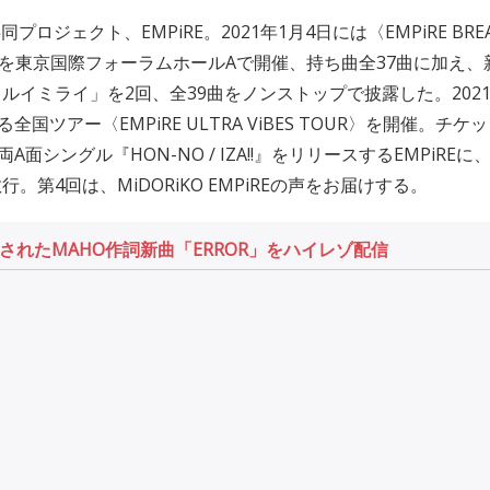
共同プロジェクト、EMPiRE。2021年1月4日には〈EMPiRE BREA
 LiVE〉を東京国際フォーラムホールAで開催、持ち曲全37曲に加え、
ルイミライ」を2回、全39曲をノンストップで披露した。202
る全国ツアー〈EMPiRE ULTRA ViBES TOUR〉を開催。チ
A面シングル『HON-NO / IZA!!』をリリースするEMPiREに
。第4回は、MiDORiKO EMPiREの声をお届けする。
されたMAHO作詞新曲「ERROR」をハイレゾ配信