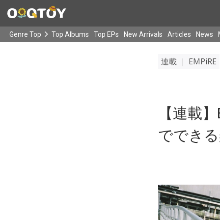
Genre Top
Top Albums
Top EPs
New Arrivals
Articles
News
連載
｜
EMPiRE
【連載】Ep
でできる