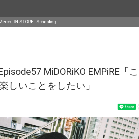
Merch
IN-STORE
Schooling
isode57 MiDORiKO EMPiR
楽しいことをしたい」