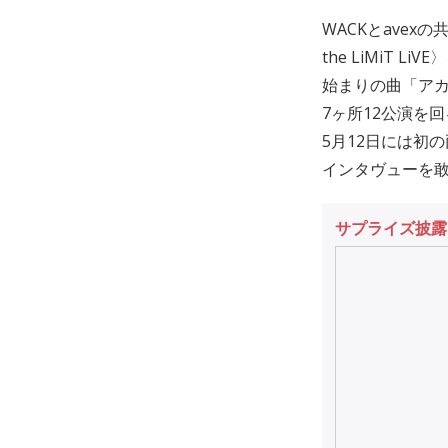
WACKとavexの
the LiMiT
始まりの曲「アカ
7ヶ所12公演を回
5月12日には初の両
インタヴューを敢行
サプライズ披露