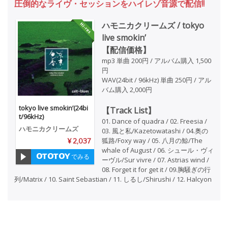
圧倒的なライヴ・セッションをハイレゾ音源で配信!!
ハモニカクリームズ / tokyo
live smokin’
【配信価格】
mp3 単曲 200円 / アルバム購入 1,500
円
WAV(24bit / 96kHz) 単曲 250円 / アル
バム購入 2,000円
tokyo live smokin’(24bi
【Track List】
t/96kHz)
01. Dance of quadra / 02. Freesia /
ハモニカクリームズ
03. 風と私/Kazetowatashi / 04.奥の
狐路/Foxy way / 05. 八月の鯨/The
¥ 2,037
whale of August / 06. シュール・ヴィ
でみる
ーヴル/Sur vivre / 07. Astrias wind /
08. Forget it for get it / 09.胸騒ぎの行
列/Matrix / 10. Saint Sebastian / 11. しるし/Shirushi / 12. Halcyon