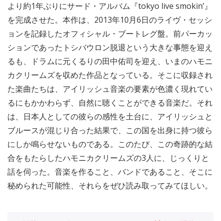
より約1年ぶりにサード・アルバム『tokyo live smokin’』
を完成させた。本作は、2013年10月6日のライヴ・セッシ
ョンを記録したオフィシャル・ブートレグ盤。前パーカッ
ションであったトシバウロン脱退という大きな事態を迎え
るも、ドラムに元くるりの田中佑司を迎え、いまのハモニ
カクリームズを収めた作品となっている。そこに収録され
た楽曲たちは、アイリッシュ音楽の要素が色濃く現れてい
るにもかかわらず、自然に聴くことができる音楽だ。それ
は、日本人としての彼らの感性を土台に、アイリッシュと
ブルースが混じり合った結果で、この国を出身に持つ彼ら
にしか鳴らせないものである。このたび、この奇跡的な結
合をもたらしたハモニカクリームズの3人に、じっくりと
話を伺った。音楽を作ること、バンドであること、そこに
秘められた可能性、それらをぜひ読み取ってみてほしい。