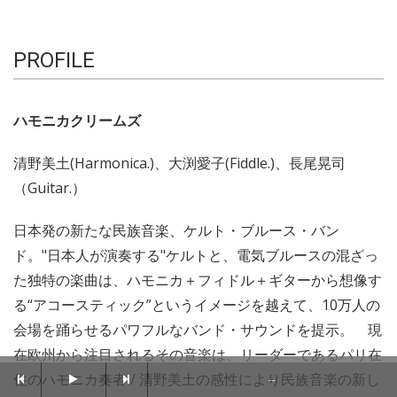
PROFILE
ハモニカクリームズ
清野美土(Harmonica.)、大渕愛子(Fiddle.)、長尾晃司
（Guitar.）
日本発の新たな民族音楽、ケルト・ブルース・バン
ド。"日本人が演奏する"ケルトと、電気ブルースの混ざっ
た独特の楽曲は、ハモニカ＋フィドル＋ギターから想像す
る“アコースティック”というイメージを越えて、10万人の
会場を踊らせるパワフルなバンド・サウンドを提示。 現
在欧州から注目されるその音楽は、リーダーであるパリ在
住のハモニカ奏者 / 清野美土の感性により民族音楽の新し
--