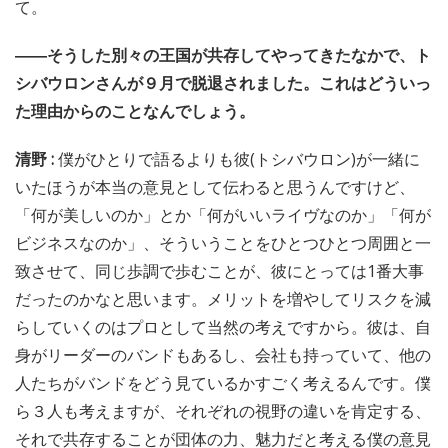
て。
――そうした別々の王国が共存してやってきたなかで、ト
シバウロンさんが９月で脱退されました。これはどういっ
た理由からのことなんでしょう。
清野 :
僕がひとりで語るよりも彼(トシバウロン)が一緒に
いたほうが本当の意見として伝わると思うんですけど、
「何が美しいのか」とか「何がいいライヴなのか」「何が
ビジネスなのか」、そういうことをひとつひとつ周囲と一
致させて、同じ歩調で歩むことが、彼にとっては1番大事
だったのかなと思います。メリットを増やしてリスクを減
らしていくのはプロとして当然の考えですから。彼は、自
身がリーダーのバンドもあるし、会社も持っていて、他の
人たちがバンドをどう見ているかすごく考えるんです。僕
ら３人も考えますが、それぞれの視野の違いを肯定する、
それで共存することが団体の力、魅力だと考える僕の意見