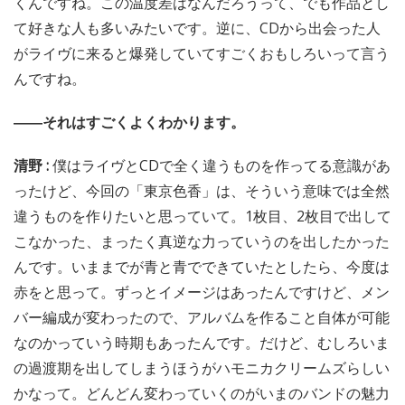
くんですね。この温度差はなんだろうって、でも作品とし
て好きな人も多いみたいです。逆に、CDから出会った人
がライヴに来ると爆発していてすごくおもしろいって言う
んですね。
――それはすごくよくわかります。
清野 :
僕はライヴとCDで全く違うものを作ってる意識があ
ったけど、今回の「東京色香」は、そういう意味では全然
違うものを作りたいと思っていて。1枚目、2枚目で出して
こなかった、まったく真逆な力っていうのを出したかった
んです。いままでが青と青でできていたとしたら、今度は
赤をと思って。ずっとイメージはあったんですけど、メン
バー編成が変わったので、アルバムを作ること自体が可能
なのかっていう時期もあったんです。だけど、むしろいま
の過渡期を出してしまうほうがハモニカクリームズらしい
かなって。どんどん変わっていくのがいまのバンドの魅力