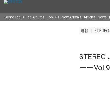
Genre Top
Top Albums
Top EPs
New Arrivals
Articles
News
連載
｜
STERE
STERE
ーーVol