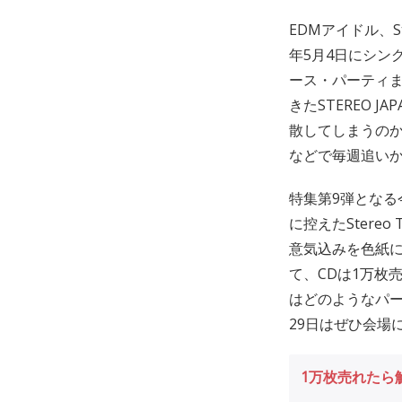
EDMアイドル、Ste
年5月4日にシングル
ース・パーティま
きたSTEREO 
散してしまうのか
などで毎週追い
特集第9弾となる今
に控えたStere
意気込みを色紙
て、CDは1万枚売れ
はどのようなパー
29日はぜひ会場
1万枚売れたら