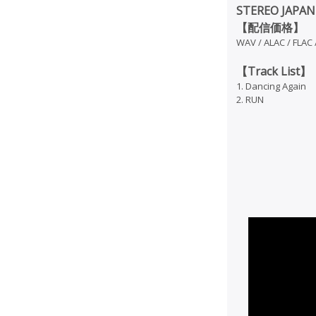
STEREO JAPAN 
【配信価格】
WAV / ALAC / FL
【Track List】
1. Dancing Again
2. RUN