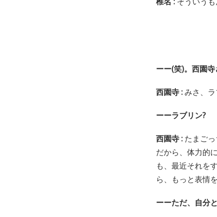
椎名 :
そういうも
ーー(笑)。西園
西園寺 :
みさ、ラ
ーーラブリン?
西園寺 :
たまごっ
だから、体力的
も、最近それを
ら、もっと表情
ーーただ、自分