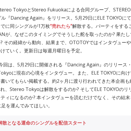
reo TokyoとStereo Fukuokaによる合同グループ、STEREO 
『Dancing Again』をリリース。5月29日にELE TOKY
でに同シングルが1万枚
“売れたら”
解散する。パーティをする
JAPANが、なぜこのタイミングでそうした舵を取ったのか? 果た
? その経緯から動向、結果まで、OTOTOYではインタヴュー
かけていく。更新日は毎週月曜日を予定。
回は、5月29日に開催される『Dancing Again』のリリー
o Tokyoに現在の心境をインタヴュー。また、ELE TOKYOに
に書いてもらい掲載する。約2ヶ月に渡り行われてきた本企画も
、Stereo Tokyoは解散をするのか? そしてELE TOKYO
ティになるのか? 本インタヴューを読むだけでなく、その結末
に足を運んでみてほしい。
解散となる運命のシングルを配信スタート