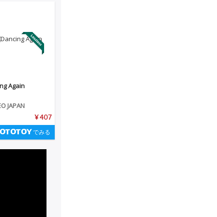
ng Again
EO JAPAN
¥ 407
でみる