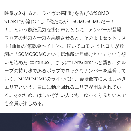
映像が終わると、ライヴの幕開けを告げる“SOMO
START”が流れ出し「俺たちが！SOMOSOMOだー！！
！」という超絶元気な掛け声とともに、メンバーが登場。
フロアの熱気を一気を高騰させると、そのままセットリス
ト1曲目の“無課金ヘイト”へ。続いてコモレビ ヒヨリが歌
詞に「SOMOSOMOという居場所に居続けたい」という想
いを込めた“continue”、さらに“TAnGlers”へと繋ぎ、グル
ープの持ち味であるポップでロックなナンバーを連発して
いく。SOMOSOMOのライヴには、会場後方に大はしゃぎ
エリアという、自由に動き回れるエリアが用意されてい
る。そのため、はしゃぎたい人でも、ゆっくり見たい人で
も全員が楽しめる。