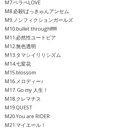
M7.ペラペLOVE
M8.必殺!ばっきゅんアンセム
M9.ノンフィクションガールズ
M10.bullet through!!!!!!!
M11.必然性ユートピア
M12.無色透明
M13.タマシイリリシズム
M14.七変花
M15.blossom
M16.メロディー♪
M17. Go my 人生！
M18.クレマチス
M19.QUEST
M20.You are RIDER
M21.マイエール！