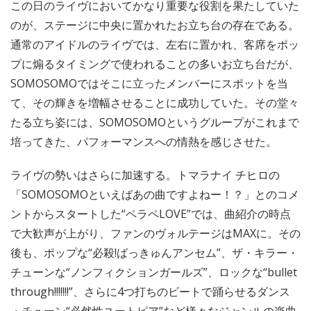
この日のライヴにおいてかなり重要な役割を果たしていた
のが、ステージに中央に置かれたお立ち台の存在である。
通常のアイドルのライヴでは、左右に置かれ、客席をポッ
プに煽るタイミングで使われることの多いお立ち台だが、
SOMOSOMOではそこに立ったメンバーにスポットを当
て、その輝きを増幅させることに成功していた。その堂々
たる立ち姿には、SOMOSOMOというグループがこれまで
培ってきた、パフォーマンスへの情熱を感じさせた。
ライヴの勢いはさらに加速する。トマラナイ チヒロの
「SOMOSOMOといえばあの曲ですよねー！？」とのコメ
ントからスタートした“ペラペLOVE”では、曲紹介の時点
で大歓声が上がり、ファンのヴォルテージはMAXに。その
後も、ポップな“必殺!ばっきゅんアンセム”、ザ・キラー・
チューンな“ノンフィクションガールズ”、ロックな“bullet
through!!!!!!!”、さらに4つ打ちのビートで踊らせるダンス
・チューン“必然性ユートピア”など様々なジャンルの楽曲