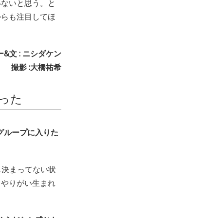
いないと思う。と
からも注目してほ
&文 : ニシダケン
撮影 :大橋祐希
った
グループに入りた
も決まってない状
くやりがい生まれ