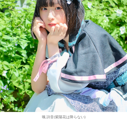
颯 詩音(紫陽花は降らない)