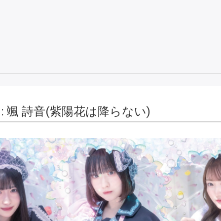
EW : 颯 詩音(紫陽花は降らない)