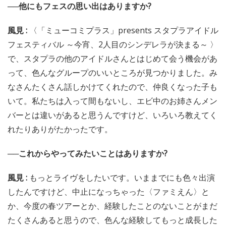
──他にもフェスの思い出はありますか?
風見 :
〈「ミューコミプラス」presents スタプラアイドル
フェスティバル ～今宵、2人目のシンデレラが決まる～ 〉
で、スタプラの他のアイドルさんとはじめて会う機会があ
って、色んなグループのいいところが見つかりました。み
なさんたくさん話しかけてくれたので、仲良くなった子も
いて。私たちは入って間もないし、エビ中のお姉さんメン
バーとは違いがあると思うんですけど、いろいろ教えてく
れたりありがたかったです。
──これからやってみたいことはありますか?
風見 :
もっとライヴをしたいです。いままでにも色々出演
したんですけど、中止になっちゃった〈ファミえん〉と
か、今度の春ツアーとか、経験したことのないことがまだ
たくさんあると思うので、色んな経験してもっと成長した