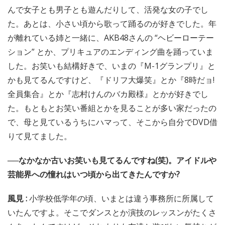
んで女子とも男子とも遊んだりして、活発な女の子でし
た。あとは、小さい頃から歌って踊るのが好きでした。年
が離れている姉と一緒に、AKB48さんの “ヘビーローテー
ション” とか、プリキュアのエンディング曲を踊っていま
した。お笑いも結構好きで、いまの『M-1グランプリ』と
かも見てるんですけど、『ドリフ大爆笑』とか『8時だョ!
全員集合』とか『志村けんのバカ殿様』とかが好きでし
た。もともとお笑い番組とかを見ることが多い家だったの
で、母と見ているうちにハマって、そこから自分でDVD借
りて見てました。
──なかなか古いお笑いも見てるんですね(笑)。アイドルや
芸能界への憧れはいつ頃から出てきたんですか?
風見 :
小学校低学年の頃、いまとは違う事務所に所属して
いたんですよ。そこでダンスとか演技のレッスンがたくさ