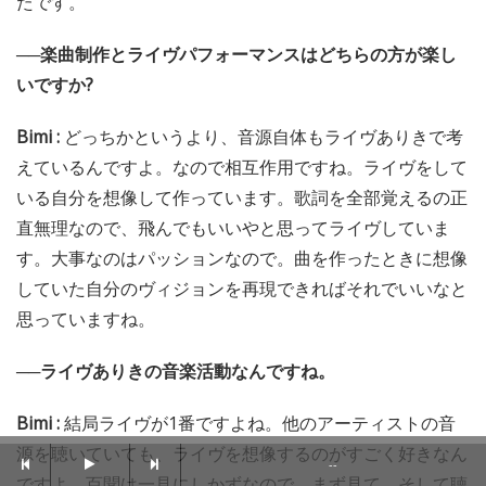
たです。
──楽曲制作とライヴパフォーマンスはどちらの方が楽し
いですか?
Bimi :
どっちかというより、音源自体もライヴありきで考
えているんですよ。なので相互作用ですね。ライヴをして
いる自分を想像して作っています。歌詞を全部覚えるの正
直無理なので、飛んでもいいやと思ってライヴしていま
す。大事なのはパッションなので。曲を作ったときに想像
していた自分のヴィジョンを再現できればそれでいいなと
思っていますね。
──ライヴありきの音楽活動なんですね。
Bimi :
結局ライヴが1番ですよね。他のアーティストの音
源を聴いていても、ライヴを想像するのがすごく好きなん
--
ですよ。百聞は一見にしかずなので、まず見て、そして聴