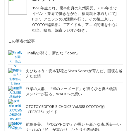
次のページ →
成長を見守ってくれている方が多いのかな
←
1
2
3
4
→
この記事の筆者
ニシダ ケン
1990年生まれ。熊本出身の九州男児。2019年まで
イベント業界で働きながら、福岡親不孝通りにてJ-
POP、アニソンのDJ活動を行う。その後上京し、
OTOTOY編集部にてアイドル、アニメ関連を中心に
担当。映画、深夜ラジオが好き。