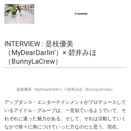
INTERVIEW : 是枝優美
（MyDearDarlin’）× 碧井みほ
（BunnyLaCrew）