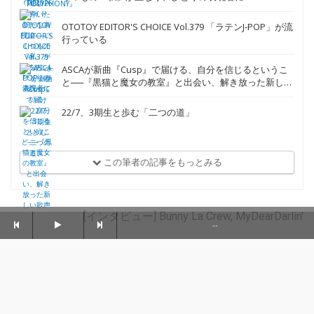
この筆者の記事
Finallyが開く、新たな「door」
えびちゅう・安本彩花とSisca Sarasが育んだ、国境を越
えた友情
豆柴の大群、『裸のマーメード』が描くひと夏の物語──
メンバーが語る、WACKへの想い
OTOTOY EDITOR'S CHOICE Vol.388 OTOTOY的
〈TIF2026〉ガイド
前島亜美、『POLYPHONY』が導いた新たな表現論──い
くつもの「私」が重なり、ひとりの表現者に
--
OTOTOY EDITOR'S CHOICE Vol.379 「ラテンJ-POP」が流
行っている
ASCAが新曲『Cusp』で届ける、自分を信じるというこ
と──『黒猫と魔女の教室』と出会い、解き放った新しい