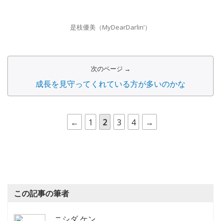
是枝 :
オーディションの合宿審査の映像は、マイディアの
メンバーみんなで見ていたんですよ。先生が厳しくて、み
んなショボーン…ってなりながらも頑張ってるのを見て、
「気持ちわかるなぁ」って思っていました。
──碧井さんが合宿中に仲良くなったメンバーはいますか?
碧井 :
合宿の時は岬梨妃果と橋本澪侑が同じグループだっ
たんですよ。他にも同じ事務所のしろもんさんの小野田澪
ちゃんと若槻彩香ちゃんのふたりも一緒でしたね。すごく
優しかったですし、仲良くしてもらいました。
是枝優美（MyDearDarlin’）