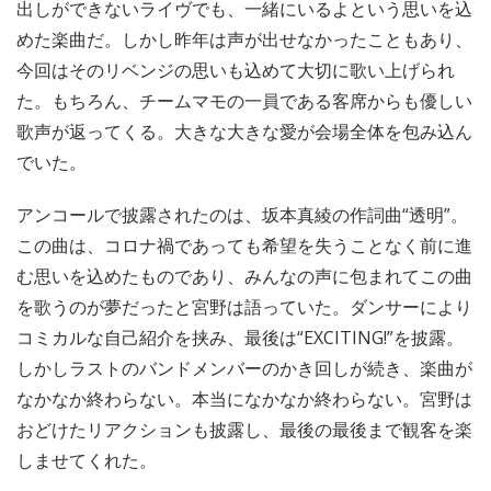
出しができないライヴでも、一緒にいるよという思いを込
めた楽曲だ。しかし昨年は声が出せなかったこともあり、
今回はそのリベンジの思いも込めて大切に歌い上げられ
た。もちろん、チームマモの一員である客席からも優しい
歌声が返ってくる。大きな大きな愛が会場全体を包み込ん
でいた。
アンコールで披露されたのは、坂本真綾の作詞曲“透明”。
この曲は、コロナ禍であっても希望を失うことなく前に進
む思いを込めたものであり、みんなの声に包まれてこの曲
を歌うのが夢だったと宮野は語っていた。ダンサーにより
コミカルな自己紹介を挟み、最後は“EXCITING!”を披露。
しかしラストのバンドメンバーのかき回しが続き、楽曲が
なかなか終わらない。本当になかなか終わらない。宮野は
おどけたリアクションも披露し、最後の最後まで観客を楽
しませてくれた。