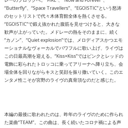
レーのブロックへ。“FIRE”、“Now and Forever”、
“Butterfly”、“Space Travellers”、“EGOISTIC”という怒涛
のセットリストで代々木体育館全体を熱くさせる。
“EGOISTIC”で鍛え抜かれた腹筋を見せつけると、大きな
歓声が上がっていた。メドレーの熱をそのままに、続く
“カノン”、“Quiet explosion”では、メロディアスかつエモ
ーショナルなヴォーカルでパワフルに歌い上げ、ライヴは
この日最高潮を迎える。“Kiss×Kiss”ではピンクとレッドの
電飾に彩られたトロッコに乗ってアリーナへ降り立ち、会
場全体を回りながらキスと笑顔を振り撒いていく。このエ
ンタメ性こそが宮野のライヴの真骨頂なのだと感じた。
本編の最後に歌われたのは、昨年のライヴのために作られ
た楽曲“TEAM”。この曲は、長く続いたコロナ禍による声