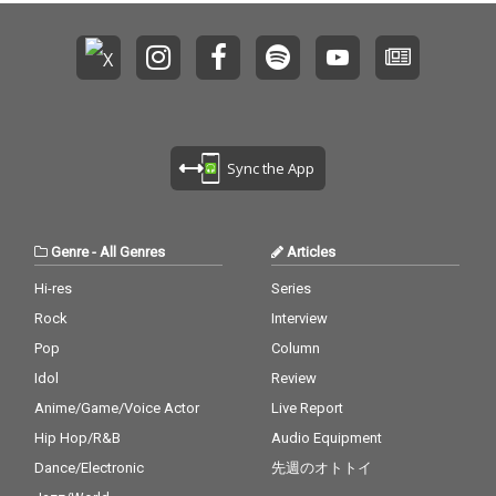
Sync the App
Genre
-
All Genres
Articles
Hi-res
Series
Rock
Interview
Pop
Column
Idol
Review
Anime/Game/Voice Actor
Live Report
Hip Hop/R&B
Audio Equipment
Dance/Electronic
先週のオトトイ