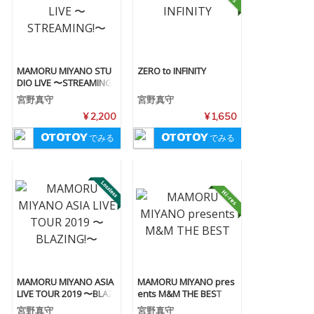
MAMORU MIYANO STU
ZERO to INFINITY
DIO LIVE 〜STREAMING!
〜
宮野真守
宮野真守
¥ 2,200
¥ 1,650
でみる
でみる
MAMORU MIYANO ASIA
MAMORU MIYANO pres
LIVE TOUR 2019 〜BLAZI
ents M&M THE BEST
NG!〜
宮野真守
宮野真守