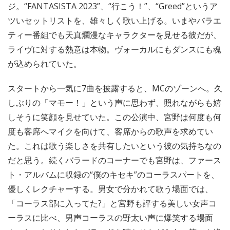
ジ。“FANTASISTA 2023”、“行こう！”、“Greed”というア
ツいセットリストを、雄々しく歌い上げる。いまやバラエ
ティー番組でも天真爛漫なキャラクターを見せる彼だが、
ライヴに対する熱意は本物。ヴォーカルにもダンスにも魂
が込められていた。
スタートから一気に7曲を披露すると、MCのゾーンへ。久
しぶりの「マモー！」という声に思わず、照れながらも嬉
しそうに笑顔を見せていた。この公演中、宮野は何度も何
度も客席へマイクを向けて、客席からの歌声を求めてい
た。これは歌う楽しさを共有したいという彼の気持ちなの
だと思う。続くバラードのコーナーでも宮野は、ファース
ト・アルバムに収録の“僕のキセキ”のコーラスパートを、
優しくレクチャーする。男女で分かれて歌う場面では、
「コーラス部に入ってた?」と宮野も評する美しい女声コ
ーラスに比べ、男声コーラスの野太い声に爆笑する場面