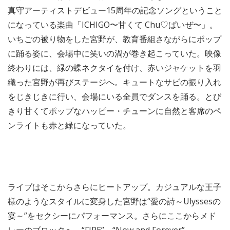
真守アーティストデビュー15周年の記念ソングということ
になっている楽曲「ICHIGO〜甘くて Chu♡ぱいぜ〜」。
いちごの被り物をした宮野が、教育番組さながらにポップ
に踊る姿に、会場中に笑いの渦が巻き起こっていた。映像
終わりには、緑の蝶ネクタイを付け、赤いジャケットを羽
織った宮野が再びステージへ。キュートなサビの振り入れ
をじきじきに行い、会場にいる全員でダンスを踊る。とび
きり甘くてポップなハッピー・チューンに自然と客席のペ
ンライトも赤と緑になっていた。
ライブはそこからさらにヒートアップ。カジュアルな王子
様のようなスタイルに変身した宮野は“愛の詩～Ulyssesの
宴～”をセクシーにパフォーマンス。さらにここからメド