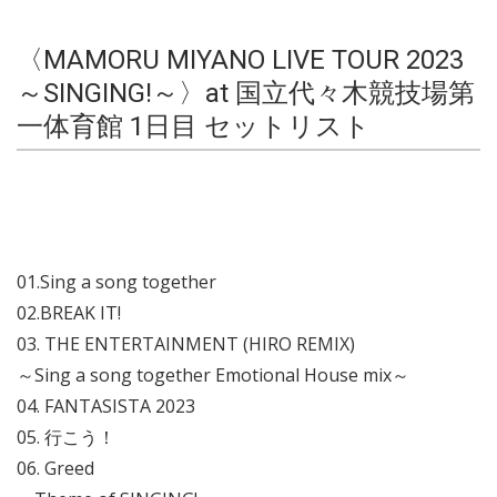
〈MAMORU MIYANO LIVE TOUR 2023
～SINGING!～〉at 国立代々木競技場第
一体育館 1日目 セットリスト
01.Sing a song together
02.BREAK IT!
03. THE ENTERTAINMENT (HIRO REMIX)
～Sing a song together Emotional House mix～
04. FANTASISTA 2023
05. 行こう！
06. Greed