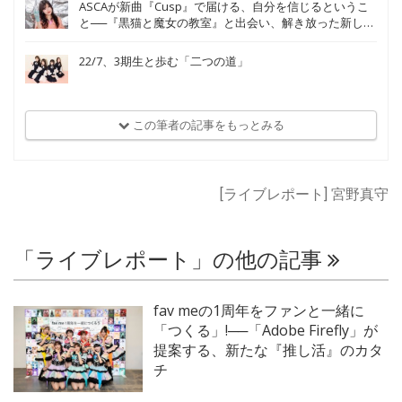
ASCAが新曲『Cusp』で届ける、自分を信じるというこ
と──『黒猫と魔女の教室』と出会い、解き放った新しい
歌声
22/7、3期生と歩む「二つの道」
この筆者の記事をもっとみる
[ライブレポート] 宮野真守
「ライブレポート」の他の記事
fav meの1周年をファンと一緒に
「つくる」!──「Adobe Firefly」が
提案する、新たな『推し活』のカタ
チ