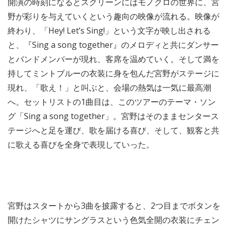
開演の時刻になるとスクリーンにはモノクロの世界に、宮
野が彩りを与えていくという趣向の映像が流れる。映像が
終わり、「Hey! Let’s Sing!」という文字が映し出される
と、『Sing a song together』のメロディと共にダンサー
とバンドメンバーが現れ、客席を温めていく。そして満を
持してミントブルーの衣装に身を包んだ宮野がステージに
現れ、「歌え！」と叫ぶと、会場の熱気は一気に最高潮
へ。セットリストの1曲目は、このツアーのテーマ・ソン
グ「Sing a song together」。宮野はそのままセンタース
テージへと足を運び、歌を届ける喜び、そして、観客と共
に歌える喜びを全身で表現していった。
宮野はスタートから3曲を披露すると、2つ目までボタンを
開けたシャツにサングラスという色気全開の衣装にチェン