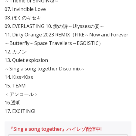
～Theme of SINGING!～
07. Invincible Love
08. ぼくのキセキ
09. EVERLASTING 10. 愛の詩～Ulyssesの宴～
11. Dirty Orange 2023 REMIX（FIRE～Now and Forever
～Butterfly～Space Travellers～EGOISTIC）
12. カノン
13. Quiet explosion
～Sing a song together Disco mix～
14. Kiss×Kiss
15. TEAM
＜アンコール＞
16.透明
17. EXCITING!
『Sing a song together』ハイレゾ配信中!