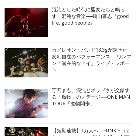
混沌とした時代に盟友たちと鳴ら
す、混沌な音楽──崎山蒼志『good
life, good people』
カメレオン・バンド13.3gが魅せた
変幻自在のパフォーマンス──ワンマ
ン「潜在的なアイ」ライブ・レポー
ト
守乃まも、混沌とポップさが交錯す
る「魔物」のステージ──ONE MAN
TOUR「魔物闊歩」
【短期連載】1万人へ。FUNKIST稲