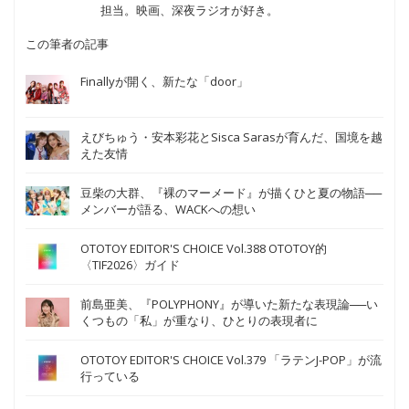
担当。映画、深夜ラジオが好き。
この筆者の記事
Finallyが開く、新たな「door」
えびちゅう・安本彩花とSisca Sarasが育んだ、国境を越
えた友情
豆柴の大群、『裸のマーメード』が描くひと夏の物語──
メンバーが語る、WACKへの想い
OTOTOY EDITOR'S CHOICE Vol.388 OTOTOY的
〈TIF2026〉ガイド
前島亜美、『POLYPHONY』が導いた新たな表現論──い
くつもの「私」が重なり、ひとりの表現者に
OTOTOY EDITOR'S CHOICE Vol.379 「ラテンJ-POP」が流
行っている