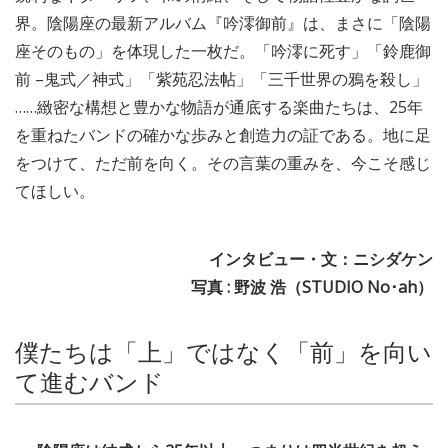
界。陰陽座の最新アルバム『吟澪御前』は、まさに「陰陽
座そのもの」を体現した一枚だ。「吟澪に死す」「鈴鹿御
前 –鬼式／神式」「紫苑忍法帖」「三千世界の鴉を殺し」
……緻密な構想と豊かな物語が通底する楽曲たちは、25年
を重ねたバンドの確かな歩みと創造力の証である。地に足
をつけて、ただ前を向く。その言葉の重みを、今こそ感じ
てほしい。
インタビュー・文：ニシダケン
写真 : 野波 浩（STUDIO No･ah）
僕たちは「上」ではなく「前」を向い
て進むバンド