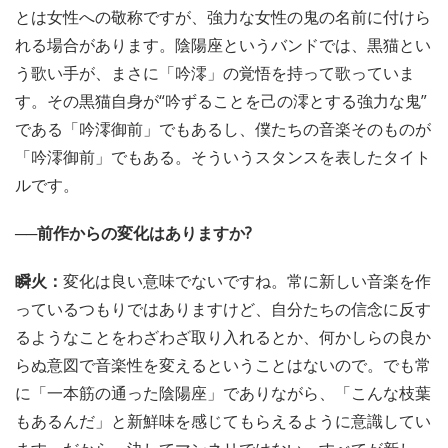
とは女性への敬称ですが、強力な女性の鬼の名前に付けら
れる場合があります。陰陽座というバンドでは、黒猫とい
う歌い手が、まさに「吟澪」の覚悟を持って歌っていま
す。その黒猫自身が“吟ずることを己の澪とする強力な鬼”
である「吟澪御前」でもあるし、僕たちの音楽そのものが
「吟澪御前」でもある。そういうスタンスを表したタイト
ルです。
──前作からの変化はありますか?
瞬火：
変化は良い意味でないですね。常に新しい音楽を作
っているつもりではありますけど、自分たちの信念に反す
るようなことをわざわざ取り入れるとか、何かしらの良か
らぬ意図で音楽性を変えるということはないので。でも常
に「一本筋の通った陰陽座」でありながら、「こんな枝葉
もあるんだ」と新鮮味を感じてもらえるように意識してい