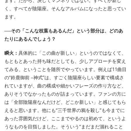
ます。だから、決してマンネリではない。すべてが新し
く、すべてが陰陽座。そんなアルバムになったと思ってい
ます。
──その「こんな枝葉もあるんだ」という部分は、どのあ
たりにあるんでしょう？
瞬火：
具体的に「この曲が新しい」というのではなくて、
もともとあった持ち味だとしても、少しアプローチを変え
てみる、ということを随所でやっています。例えば11曲目
の“鈴鹿御前 –神式”は、すごく陰陽座らしい要素で構成さ
れていますが、曲の構成や細かいフレーズの作り方など、
ありそうでなかったものが詰まっています。ファンの方に
は「全部陰陽座なんだけど、どこか新しい」と感じてもら
えると思います。他にも“三千世界の鴉を殺し”も今までに
あった雰囲気だけど、ここまでやるのは初めて、というよ
うなものを目指しました。そういう“まだまだ涸れること