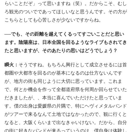
らいことだぞ」って思いますね（笑）。だからこそ、むし
ろ観光のついでであってほしいなと思うんです。その方が
こちらとしても心苦しさが少ないですからね。
──でも、その距離を越えてくるってすごいことだと思い
ます。陰陽座は、日本全国を回るようなライブもされてき
たと思いますが、そのあたりの思いはどうでしょう？
瞬火：
そうですね。もちろん興行として成立させるには首
都圏や大都市を回るのが基本になるのは仕方ないんです
が、地方の街も同じように大切に思っています。これま
で、何とか機会を作って全都道府県を何周か回らせていた
だきましたが、、本当に喜んでいただけたと思っていま
す。僕の出身は愛媛県の片隅で、特にヘヴィメタルバンド
がツアーで来るなんて土地ではなかったので、観に行くと
なると、大阪くらいまで出なきゃいけない。だから、自分
の街に好きなバンドが来るっていうのは、僕自身は体験し