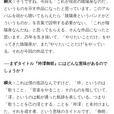
瞬火：
そうですね。今回も「これが現在の陰陽座なのだ」
というものを示す作品になったと思っています。このアル
バムを頭から聴いてもらえたら「陰陽座というバンドがど
ういうものか」を言葉で説明する必要がない。「これが陰
陽座なんだね」と思ってもらえる、そんな作品になったと
思います。25年を生き抜いて、「やりたいことだけ」をや
ってきた陰陽座が、また“やりたいことだけ”をやってい
る。それが今回の作品です。
──まずタイトル『吟澪御前』にはどんな意味があるので
しょうか？
瞬火：
これは僕の造語なんですけど、「吟」というのは
「歌うこと」「音楽をやること」そのものを指していて、
「澪」というのは船が通った航跡を表している。つまり
「歌うことを己の澪とする」ことを「吟澪」と名付けまし
た。それを成す者、という意味のタイトルです。「御前」