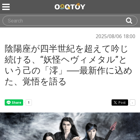
2025/08/06 18:00
陰陽座が四半世紀を超えて吟じ
続ける、“妖怪ヘヴィメタル”と
いう己の「澪」──最新作に込め
た、覚悟を語る
Post
-