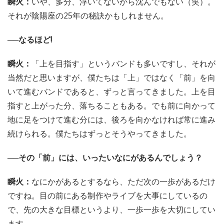
瞬火：
いや、多分、浮いてないから沈んでもない（笑）。
それが陰陽座の25年の秘訣かもしれません。
──なるほど!
瞬火：
「上を目指す」というバンドも多いですし、それが
当然だと思いますが、僕たちは「上」ではなく「前」を向
いて進むバンドであると、ずっと言ってきました。上を目
指すと上がった分、落ちることもある。でも前に向かって
地に足をつけて進む分には、後ろを向かなければ常に進み
続けられる。僕たちはずっとそうやってきました。
──その「前」には、いったいなにがあるんでしょう？
瞬火：
なにかがあるとするなら、ただ次の一歩があるだけ
ですね。目の前にある制作やライブを大事にしているの
で、先の大きな目標というより、一歩一歩を大切にしてい
ます。