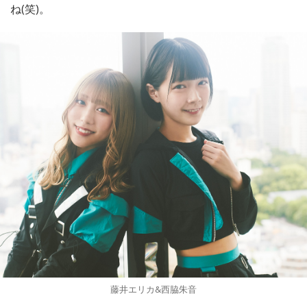
ね(笑)。
藤井エリカ&西脇朱音