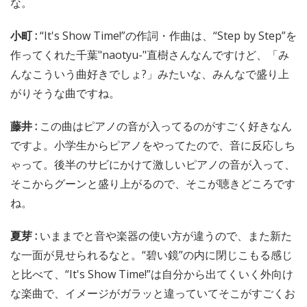
な。
小町 :
“It's Show Time!”の作詞・作曲は、“Step by Step”を
作ってくれた千葉"naotyu-"直樹さんなんですけど、「み
んなこういう曲好きでしょ?」みたいな、みんなで盛り上
がりそうな曲ですね。
藤井 :
この曲はピアノの音が入ってるのがすごく好きなん
ですよ。小学生からピアノをやってたので、音に反応しち
ゃって。後半のサビにかけて激しいピアノの音が入って、
そこからグーンと盛り上がるので、そこが聴きどころです
ね。
夏芽 :
いままでと音や楽器の使い方が違うので、また新た
な一面が見せられるなと。“碧い鏡”の内に閉じこもる感じ
と比べて、“It's Show Time!”は自分から出てくいく外向け
な楽曲で、イメージがガラッと違っていてそこがすごくお