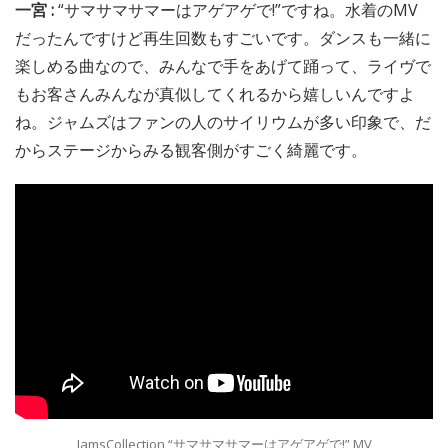
一宮 :
“サマサマサマーはアゲアゲで!”ですね。水着のMV
だったんですけど再生回数もすごいです。ダンスも一緒に
楽しめる曲なので、みんなで手をあげて踊って、ライヴで
もお客さんみんなが真似してくれるから嬉しいんですよ
ね。ジャムズはファンの人のサイリウムが多い印象で、だ
からステージからみる観客側がすごく綺麗です。
JamsCollection “サマサマサマーはアゲアゲで!” MV