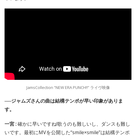
JamsCollection “NEW ERA PUNCH!!” ライヴ映像
──ジャムズさんの曲は結構テンポが早い印象がありま
す。
一宮 :
確かに早いですね!歌うのも難しいし、ダンスも難し
いです。最初にMVを公開した“smile×smile”は結構テンポ