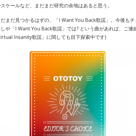
やスケールなど、まだまだ研究の余地はあると思う。
まだ見つかるはずの、「I Want You Back歌謡」。今後
や「I Want You Back歌謡」では? という曲があれば、ご
rtual Insanity歌謡」に関しても目下探索中です)