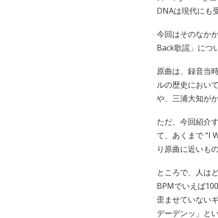
DNAは現代にも
今回はそのなかから、
Back歌謡」に
原曲は、録音当時
ルの歴史におい
や、三浦大知がか
ただ、今回紹介する「I
て、あくまで “I 
り原曲に近いものも
ところで、人はどの
BPMでいえば1
歪ませていないギ
デーデンッ」と