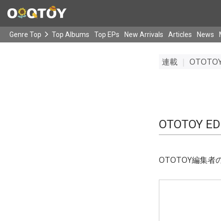
Genre Top
Top Albums
Top EPs
New Arrivals
Articles
News
連載
｜
OTOTOY 
OTOTOY EDI
OTOTOY編集