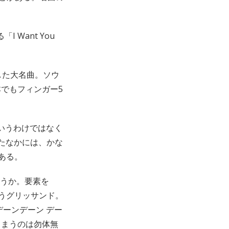
I Want You
した大名曲。ソウ
でもフィンガー5
バーというわけではなく
挙げたなかには、かな
もある。
だろうか。要素を
いうグリッサンド。
ーンデーン デー
しまうのは勿体無