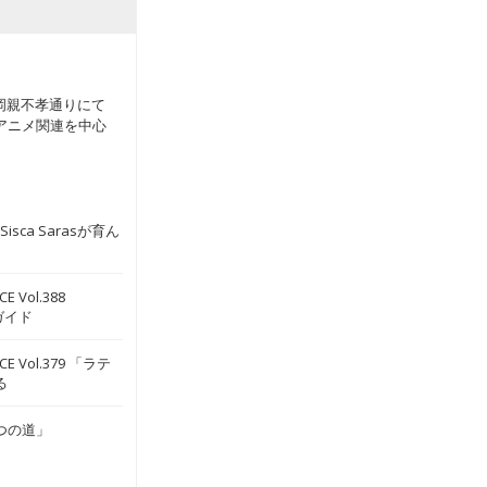
福岡親不孝通りにて
、アニメ関連を中心
ca Sarasが育ん
E Vol.388
〉ガイド
ICE Vol.379 「ラテ
る
二つの道」