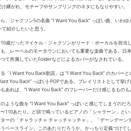
受け継がれ、モチーフやサンプリングのネタにもなりやすい。
ジャクソン5の名曲 “I Want You Back” っぽい曲、いわゆる「
ついて紹介したいと思う。
10歳だったマイケル・ジャクソンがリード・ボーカルを担当
ても、レーベルのモータウンにおいても重要な楽曲である。日本
つて所属していたFolderなどによるカバーがなされている。
 Want You Back歌謡」は “I Want You Back” のカ
Want You Back” っぽいJ-POPである。プレイリストとして
あれば、“I Want You Back” のフレーバーだけ感じるもの
ような曲を “I Want You Back” っぽいと感じてしまうの
00〜110あたり。ど頭で鳴っているピアノの「シャラーン」と
ターの「チャラッチャ チャッチャッチャ」。「デーンデーンデ
いうベースライン。このあたりだろうか。かっちり定義づけて