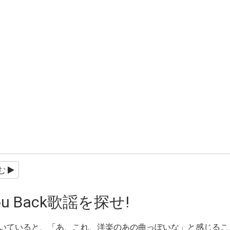
む
You Back歌謡を探せ!
を聴いていると、「あ、これ、洋楽のあの曲っぽいな」と感じる