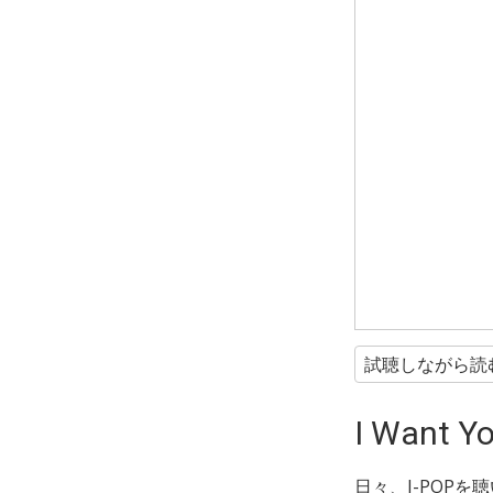
試聴しながら読
I Want 
日々、J-POP