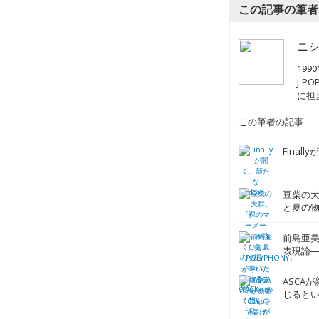
この記事の筆者
ニシ
19
J-
に担
この筆者の記事
Final
豆柴の
と夏の物
想い
前島亜美
表現論─
りの表
ASCA
じるとい
出会い