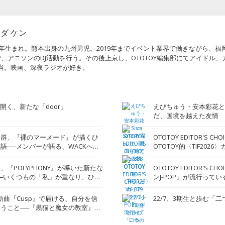
ダ ケン
90年生まれ。熊本出身の九州男児。2019年までイベント業界で働きながら、
POP、アニソンのDJ活動を行う。その後上京し、OTOTOY編集部にてアイドル
当。映画、深夜ラジオが好き。
lyが開く、新たな「door」
えびちゅう・安本彩花とSis
だ、国境を越えた友情
大群、『裸のマーメード』が描くひ
OTOTOY EDITOR'S CHOIC
語──メンバーが語る、WACKへの
OTOTOY的〈TIF2026
、『POLYPHONY』が導いた新たな
OTOTOY EDITOR'S CHO
─いくつもの「私」が重なり、ひと
ンJ-POP」が流行ってい
現者に
が新曲『Cusp』で届ける、自分を信
22/7、3期生と歩む「
うこと──『黒猫と魔女の教室』と
、解き放った新しい歌声