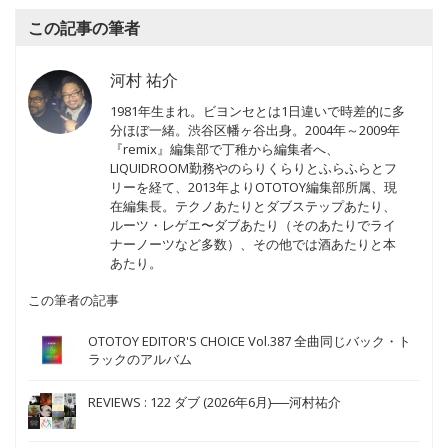
この記事の筆者
河村 祐介
1981年生まれ。ビヨンセとは1日違いで時差的に多
分ほぼ一緒。渋谷区幡ヶ谷出身。2004年～2009年
『remix』編集部で丁稚から編集者へ、
LIQUIDROOM勤務やのらりくらりとふらふらとフ
リーを経て、2013年よりOTOTOY編集部所属、現
在編集長。テクノあたりとダブステップあたり、
ルーツ・レゲエ〜ダブあたり（そのあたりでライ
ナーノーツなど多数）、その他では酒あたりと本
あたり。
この筆者の記事
OTOTOY EDITOR'S CHOICE Vol.387 全曲同じバック・ト
ラックのアルバム
REVIEWS : 122 ダブ (2026年6月)──河村祐介