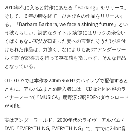
2010年代に入ると前作にあたる『Barking』をリリース。
そして、６年の時を経て、ひさびさの作品をリリースす
る。『Barbara Barbara, we face a shining future』とい
う彼ららしい、詩的なタイトル(実際にはリックの余命い
くばくもない実父が口走った妻への言葉だそうだ)が名付
けられた作品は、力強く、なによりもあの“アンダーワー
ルド節”が説得力を持って存在感を指し示す、そんな作品
となっている。
OTOTOYでは本作を24bit/96kHzのハイレゾで配信すると
ともに、アルバムまとめ購入者には、CD版と同内容のラ
イナーノーツ(『MUSICA』鹿野淳 : 著)PDFのダウンロード
が可能。
実はアンダーワールド、2000年代のライヴ・アルバム /
DVD『EVERYTHING, EVERYTHING』で、すでに24bit音