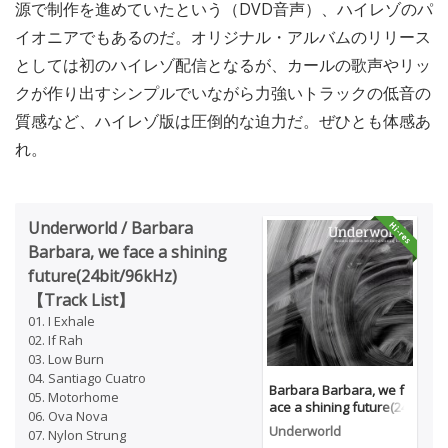
源で制作を進めていたという（DVD音声）、ハイレゾのパ
イオニアでもあるのだ。オリジナル・アルバムのリリース
としては初のハイレゾ配信となるが、カールの歌声やリッ
クが作り出すシンプルでいながら力強いトラックの低音の
質感など、ハイレゾ版は圧倒的な迫力だ。ぜひとも体感あ
れ。
Underworld / Barbara
Barbara, we face a shining
future(24bit/96kHz)
【Track List】
01. I Exhale
02. If Rah
03. Low Burn
04. Santiago Cuatro
Barbara Barbara, we f
05. Motorhome
ace a shining future(24
06. Ova Nova
bit/96kHz)
Underworld
07. Nylon Strung