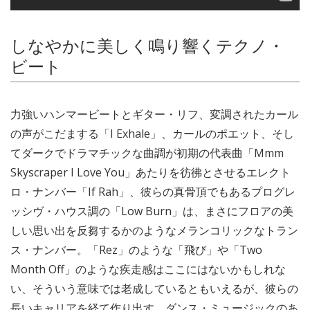
しなやかに美しく鳴り響くテクノ・
ビート
力強いハンマービートとギター・リフ、変調されたカール
の声がこだまする「I Exhale」、カールのポエット、そし
てダークでドラマチックな曲調が初期の代表曲「Mmm
Skyscraper I Love You」あたりを彷彿とさせるエレクト
ロ・ナンバー「If Rah」、彼らの真骨頂でもあるプログレ
ッシヴ・ハウス調の「Low Burn」は、まさにフロアの美
しい思い出を反芻するかのようなメランコリックなトラン
ス・ナンバー。「Rez」のような「飛び」や「Two
Month Off」のような疾走感はここにはないかもしれな
い、そういう意味では老成しているともいえるが、彼らの
長いキャリアを経て作り出す、ダンス・ミュージックのあ