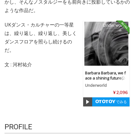
かし、そんなノスタルジーをも前向きに投影しているかの
ような作品だ。
UKダンス・カルチャーの一等星
は、繰り返し、繰り返し、美しく
ダンスフロアを照らし続けるの
だ。
文 : 河村祐介
Barbara Barbara, we f
ace a shining future(24
bit/96kHz)
Underworld
¥ 2,096
でみる
PROFILE