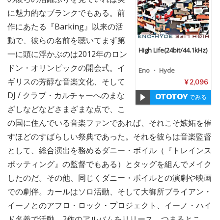
に魅力的なブランクでもある。前
作にあたる『Barking』以来の活
動で、彼らの名前を聴いてまず第
High Life(24bit/44.1kHz)
一に頭に浮かぶのは2012年のロン
ドン・オリンピックの開会式。イ
Eno ・ Hyde
ギリスの芳醇な音楽文化、そして
¥ 2,096
DJ / クラブ・カルチャーへのまな
でみる
ざしなどなどさまざまな点で、こ
の国に住んでいる音楽ファンであれば、それこそ嫉妬を催
すほどのすばらしい祭典であった。それを彼らは音楽監督
として、総合演出を務めるダニー・ボイル（『トレインス
ポッティング』の監督でもある）とタッグを組んでメイク
したのだ。その他、同じくダニー・ボイルとの演劇や映画
での劇伴。カールはソロ活動、そして大御所ブライアン・
イーノとのアフロ・ロック・プロジェクト、イーノ・ハイ
ド名義で活動、2作のアルバムをリリース。つまるとこ