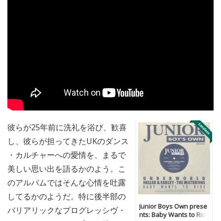
彼らが25年前に洗礼を浴び、歓喜
し、彼らが担ってきたUKのダンス
・カルチャーへの愛情を、まるで
美しい思い出を語るかのよう。こ
のアルバムではそんな心情を吐露
してるかのようだ。特に後半部の
Junior Boys Own prese
バリアリックなプログレッシヴ・
nts: Baby Wants to Rid