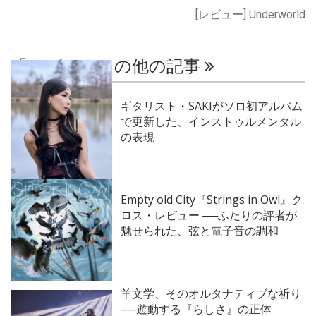
[レビュー] Underworld
「レビュー」の他の記事
ギタリスト・SAKIがソロ初アルバム
で更新した、インストゥルメンタル
の表現
Empty old City『Strings in Owl』ク
ロス・レビュー ──ふたりの評者が
魅せられた、弦と電子音の調和
羊文学、そのオルタナティブな祈り
──遊動する『らしさ』の正体