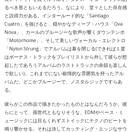
るべき形ともいえるだろう。なにより、堂々とした存在感
と説得力がある。インタールード的な「Santiago
Cuatro」を抜けると、穏やかなディープ・ハウス「Ova
Nova」、カールのブルージーな歌声が響くダウンテンポ
「Motorhome」、そして美しいヴォーカル・エレクトロ
「Nylon Strung」でアルバムは幕を閉じる(できれば１度
はボーナス・トラックをプレイリストから外して彼らが想
起したであろうアルバムのラストトラックの余韻も楽しん
で欲しい)。これまでにない叙情的な雰囲気を持ったアル
バムだ。どこかブルージーで、ノスタルジックですらあ
る。
彼らがこの作品で描きたかったものとはなんだろうか。彼
らにとって、孫世代ともなりそうな、EDMやベース・ミ
ュージックには目もくれずストイックにテクノのビートを
鳴り響かせる。それは決してカッティング・エッジなサウ