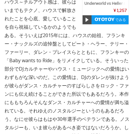
ハウス～チルアウト感は、彼らは
e
Underworld vs Heller &
Farley
,
Underworld vs t
いまでもテクノ、ハウスで解放さ
¥ 1,257
he Misterons
れたことを心底、愛していること
でみる
を自ら祝福しているかのようでも
ある。そういえば2015年には、ハウスの始祖、フランキ
ー・ナックルズの追悼盤としてピート・ヘラー、テリー・
ファーリー、ダレン・プレイスらとともに、フランキーの
「Baby wants to Ride」をリメイクしている。そういった
部分でDJカルチャーやハウス・ミュージックへの愛情はい
わずもがな深いのだ。この愛情は、DJのダレンが抜けよう
が彼らがダンス・カルチャーのすばらしさをロック・ファ
ンにも伝え続けることができた所以でもあるだろう。本作
にももちろんそんなダンス・カルチャーへの愛情が満ち溢
れている。それゆえのノスタルジーというのもあるだろ
う。なにせ彼らはもはや30年選手のベテランである。ノス
タルジーも、いま彼らがあるべき姿ではないだろうか。し