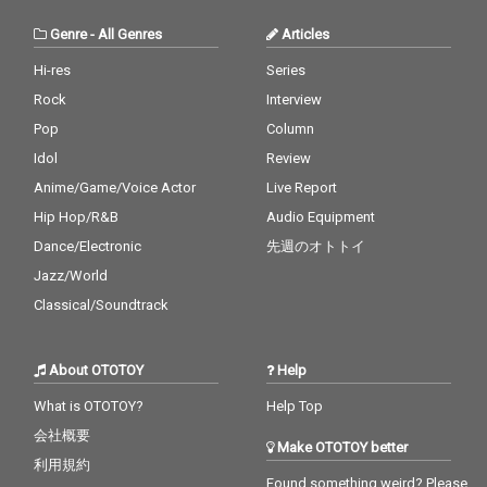
Genre
-
All Genres
Articles
Hi-res
Series
Rock
Interview
Pop
Column
Idol
Review
Anime/Game/Voice Actor
Live Report
Hip Hop/R&B
Audio Equipment
Dance/Electronic
先週のオトトイ
Jazz/World
Classical/Soundtrack
About OTOTOY
Help
What is OTOTOY?
Help Top
会社概要
Make OTOTOY better
利用規約
Found something weird? Please