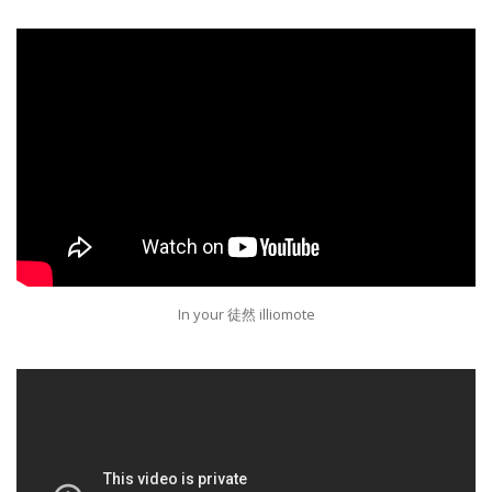
In your 徒然 illiomote