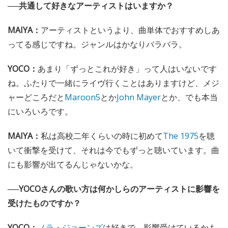
──共通して好きなアーティストはいますか？
MAIYA：
アーティストというより、曲単体でおすすめしあ
ってる感じですね。ジャンルはかなりバラバラ。
YOCO：
あまり「ずっとこれが好き」って人はいないです
ね。ふたりで一緒にライヴ行くことはありますけど、メジ
ャーどころだと
Maroon5
とか
John Mayer
とか、でも本当
にいろいろです。
MAIYA：
私は高校二年くらいの時に初めて
The 1975
を聴
いて衝撃を受けて、それは今でもずっと聴いています。曲
にも影響が出てるんじゃないかな。
──YOCOさんの歌い方は何かしらのアーティストに影響を
受けたものですか？
YOCO：
ノラ・ジョーンズ
は好きで、影響受けているかも