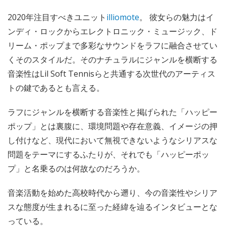
2020年注目すべきユニット
illiomote
。 彼女らの魅力はイ
ンディ・ロックからエレクトロニック・ミュージック、ド
リーム・ポップまで多彩なサウンドをラフに融合させてい
くそのスタイルだ。そのナチュラルにジャンルを横断する
音楽性はLil Soft Tennisらと共通する次世代のアーティス
トの鍵であるとも言える。
ラフにジャンルを横断する音楽性と掲げられた「ハッピー
ポップ」とは裏腹に、環境問題や存在意義、イメージの押
し付けなど、現代において無視できないようなシリアスな
問題をテーマにするふたりが、それでも「ハッピーポッ
プ」と名乗るのは何故なのだろうか。
音楽活動を始めた高校時代から遡り、今の音楽性やシリア
スな態度が生まれるに至った経緯を辿るインタビューとな
っている。