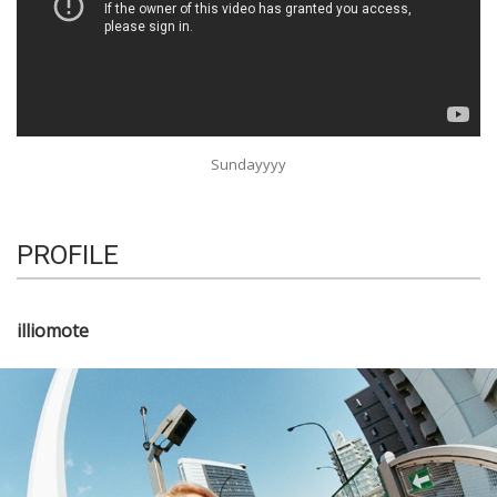
Sundayyyy
PROFILE
illiomote