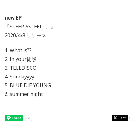
new EP
『SLEEP ASLEEP...。』
2020/4/8 リリース
1. What is??
2. In your徒然
3. TELEDISCO
4. Sundayyyy
5. BLUE DIE YOUNG
6. summer night
Post
-