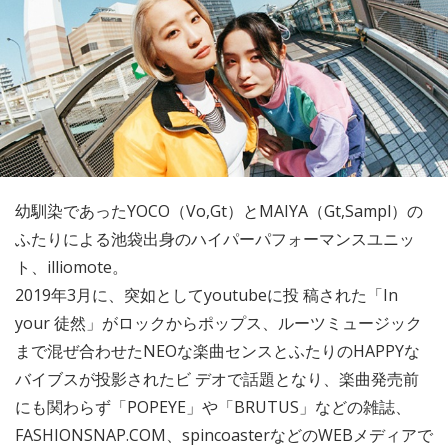
幼馴染であったYOCO（Vo,Gt）とMAIYA（Gt,Sampl）の
ふたりによる池袋出身のハイパーパフォーマンスユニッ
ト、illiomote。
2019年3月に、突如としてyoutubeに投 稿された「In
your 徒然」がロックからポップス、ルーツミュージック
まで混ぜ合わせたNEOな楽曲センスとふたりのHAPPYな
バイブスが投影されたビ デオで話題となり、楽曲発売前
にも関わらず「POPEYE」や「BRUTUS」などの雑誌、
FASHIONSNAP.COM、spincoasterなどのWEBメディアで