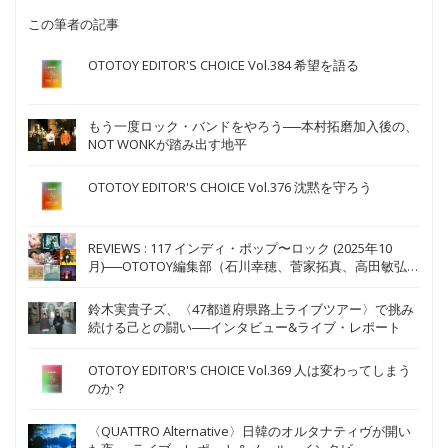
この筆者の記事
OTOTOY EDITOR'S CHOICE Vol.384 希望を語る
もう一度ロック・バンドをやろう──本村拓磨加入後の、
NOT WONKが踏み出す地平
OTOTOY EDITOR'S CHOICE Vol.376 沈黙を守ろう
REVIEWS : 117 インディ・ポップ〜ロック (2025年10
月)──OTOTOY編集部（石川幸穂、菅家拓真、高田敏弘、
TUDA、藤田琴音）
鈴木実貴子ズ、〈47都道府県路上ライブツアー〉で挑み
続ける己との闘い──インタビュー&ライブ・レポート
OTOTOY EDITOR'S CHOICE Vol.369 人は変わってしまう
のか？
〈QUATTRO Alternative〉日韓のオルタナティヴが開い