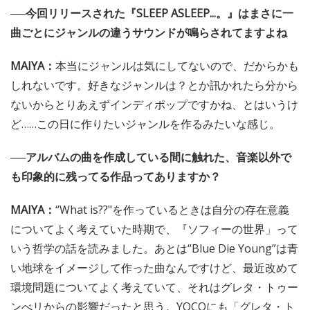
──今回リリースされた『SLEEP ASLEEP...。』はまさに一
曲ごとにジャンルの違うサウンドが鳴らされてますよね
MAIYA：
本当にジャンルは気にしてないので、だからかも
しれないです。好きなジャンルは？とか訊かれたら分から
ないからとりあえずインディポップですかね、とはいうけ
ど……この日に作りたいジャンルを作るみたいな感じ。
──アルバムの曲を作成している間に触れた、音楽以外で
も印象的に残ってる作品ってありますか？
MAIYA：
“What is??"を作っているときは自分の存在意義
についてよく考えていた時期で、『ソフィーの世界」って
いう哲学の話を読みました。あとは“Blue Die Young”は青
い地球をイメージして作った曲なんですけど、最近改めて
環境問題についてよく考えていて、それはグレタ・トゥー
ンべリからの影響だったと思う。YOCOにも「グレタ・ト