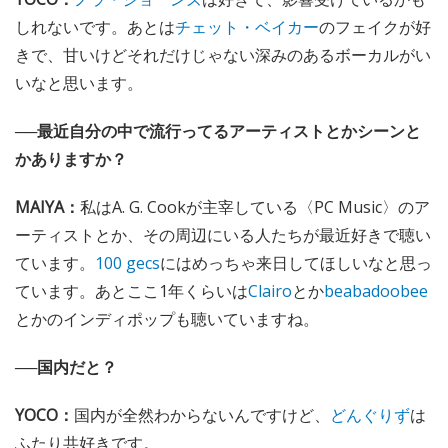
しれないです。あとは
チェット・ベイカー
のフェイクが好
きで、甘いけどそれだけじゃない深みのあるボーカルがい
いなと思います。
──最近自分の中で流行ってるアーティストとかシーンと
かありますか？
MAIYA：
私はA. G. Cookが主宰している〈PC Music〉のア
ーティストとか、その周辺にいる人たちが最近好きで聴い
ています。
100 gecs
にはめっちゃ来日してほしいなと思っ
ています。あとここ1年くらいは
Clairo
とか
beabadoobee
とかのインディポップも聴いていますね。
──国内だと？
YOCO：
国内が全然わからないんですけど、
どんぐりず
は
ふたり共好きです。