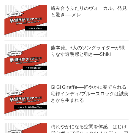
絡み合うふたりのヴォーカル。発見
と驚き──メレ
熊本発。3人のソングライターが織
りなす透明感と強さ──Shiki
Gi Gi Giraffe──軽やかに奏でられる
宅録インディ/ブルースロックは誠実
さから生まれる
晴れやかになる空間を体感、はじけ
飛ぶポップでロックなメロディ──ア