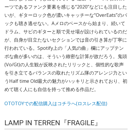
ーツであるファンク要素を感じる“2020”などにも注目した
いが、ギターロック色が濃いキャッチーな“OverEats”のバ
ックも聴き逃せない。Aメロのベースから始まり、続いて
ドラム、サビのギターと順で見せ場が設けられているのだ
が、自身が目立たないセクションでは音の引き算が丁寧に
行われている。Spotify上の「人気の曲」欄にアップテン
ポな曲が多いのは、そういう緻密な計算が故だろう。鬼頭
(Vo/Gt)の人生観が反映されたリリックと、個性的な歌声
を引き立てるバランスの取れたリズム隊のアレンジ力とい
うHalf time Old最大の魅力がハッキリと示されており、初
めて聴く人にも自信を持って推める作品だ。
OTOTOYでの配信購入はコチラへ(ロスレス配信)
LAMP IN TERREN『FRAGILE』