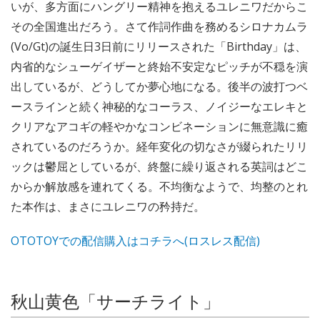
いが、多方面にハングリー精神を抱えるユレニワだからこ
その全国進出だろう。さて作詞作曲を務めるシロナカムラ
(Vo/Gt)の誕生日3日前にリリースされた「Birthday」は、
内省的なシューゲイザーと終始不安定なピッチが不穏を演
出しているが、どうしてか夢心地になる。後半の波打つベ
ースラインと続く神秘的なコーラス、ノイジーなエレキと
クリアなアコギの軽やかなコンビネーションに無意識に癒
されているのだろうか。経年変化の切なさが綴られたリリ
ックは鬱屈としているが、終盤に繰り返される英詞はどこ
からか解放感を連れてくる。不均衡なようで、均整のとれ
た本作は、まさにユレニワの矜持だ。
OTOTOYでの配信購入はコチラへ(ロスレス配信)
秋山黄色「サーチライト」