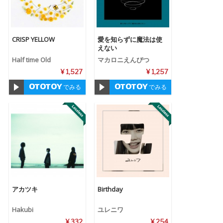
CRISP YELLOW
愛を知らずに魔法は使
えない
Half time Old
マカロニえんぴつ
¥ 1,527
¥ 1,257
でみる
でみる
アカツキ
Birthday
Hakubi
ユレニワ
¥ 332
¥ 254