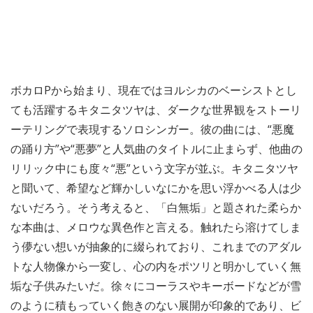
ボカロPから始まり、現在ではヨルシカのベーシストとし
ても活躍するキタニタツヤは、ダークな世界観をストーリ
ーテリングで表現するソロシンガー。彼の曲には、“悪魔
の踊り方”や“悪夢”と人気曲のタイトルに止まらず、他曲の
リリック中にも度々“悪”という文字が並ぶ。キタニタツヤ
と聞いて、希望など輝かしいなにかを思い浮かべる人は少
ないだろう。そう考えると、「白無垢」と題された柔らか
な本曲は、メロウな異色作と言える。触れたら溶けてしま
う儚ない想いが抽象的に綴られており、これまでのアダル
トな人物像から一変し、心の内をポツリと明かしていく無
垢な子供みたいだ。徐々にコーラスやキーボードなどが雪
のように積もっていく飽きのない展開が印象的であり、ビ