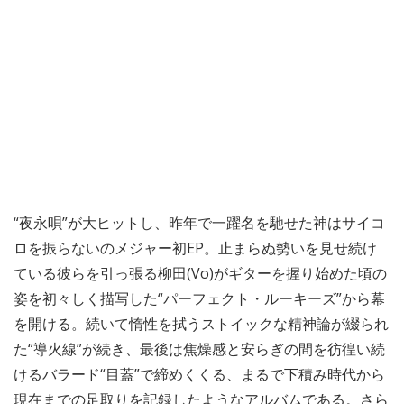
“夜永唄”が大ヒットし、昨年で一躍名を馳せた神はサイコ
ロを振らないのメジャー初EP。止まらぬ勢いを見せ続け
ている彼らを引っ張る柳田(Vo)がギターを握り始めた頃の
姿を初々しく描写した“パーフェクト・ルーキーズ”から幕
を開ける。続いて惰性を拭うストイックな精神論が綴られ
た“導火線”が続き、最後は焦燥感と安らぎの間を彷徨い続
けるバラード“目蓋”で締めくくる、まるで下積み時代から
現在までの足取りを記録したようなアルバムである。さら