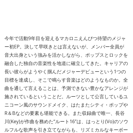
今年で活動9年目を迎えるマカロニえんぴつ待望のメジャ
ー初EP。決して早咲きとは言えないが、メンバー全員が
音大出身という強みを活かしながら、ポップスとロックを
融合した独自の音楽性を地道に確立してきた。キャリアの
長い彼らがようやく掴んだメジャーデビューという1つの
目標を達成し、そこで鳴らす音楽はどのようなものか。全
曲を通して言えることは、予測できない豊かなアレンジが
施されているということだ。ルーツとして公言しているユ
ニコーン風のサウンドメイク、はたまたシティ・ポップや
R＆Bなどの要素も堪能できる。また収録曲で唯一、長谷
川(Key)が作曲を務めた“ルート16”は、はっとり(Vo)のソウ
ルフルな歌声を引き立てながらも、リズミカルなキーボー