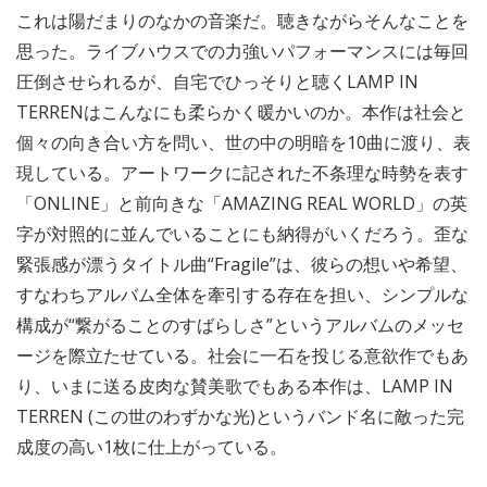
これは陽だまりのなかの音楽だ。聴きながらそんなことを
思った。ライブハウスでの力強いパフォーマンスには毎回
圧倒させられるが、自宅でひっそりと聴くLAMP IN
TERRENはこんなにも柔らかく暖かいのか。本作は社会と
個々の向き合い方を問い、世の中の明暗を10曲に渡り、表
現している。アートワークに記された不条理な時勢を表す
「ONLINE」と前向きな「AMAZING REAL WORLD」の英
字が対照的に並んでいることにも納得がいくだろう。歪な
緊張感が漂うタイトル曲“Fragile”は、彼らの想いや希望、
すなわちアルバム全体を牽引する存在を担い、シンプルな
構成が“繋がることのすばらしさ”というアルバムのメッセ
ージを際立たせている。社会に一石を投じる意欲作でもあ
り、いまに送る皮肉な賛美歌でもある本作は、LAMP IN
TERREN (この世のわずかな光)というバンド名に敵った完
成度の高い1枚に仕上がっている。