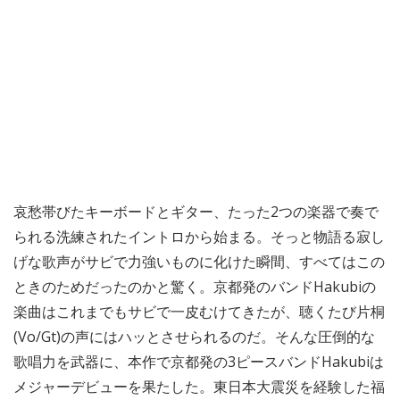
哀愁帯びたキーボードとギター、たった2つの楽器で奏で
られる洗練されたイントロから始まる。そっと物語る寂し
げな歌声がサビで力強いものに化けた瞬間、すべてはこの
ときのためだったのかと驚く。京都発のバンドHakubiの
楽曲はこれまでもサビで一皮むけてきたが、聴くたび片桐
(Vo/Gt)の声にはハッとさせられるのだ。そんな圧倒的な
歌唱力を武器に、本作で京都発の3ピースバンドHakubiは
メジャーデビューを果たした。東日本大震災を経験した福