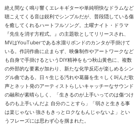
絶え間なく鳴り響くエレキギターや単純明快なドラムなど
聴こえてくる音は鋭利でシンプルだが、普段隠している傷
を癒してくれるハートフルソング。土曜ナイト・ドラマ
『先生を消す方程式。』の主題歌としてリリースされ、
MVはYouTuberである水溜りボンドのカンタが手掛けて
いる。作詞作曲に止まらず、映像制作やアートワークなど
も自身で手掛けるというDIY精神をもつ秋山黄色に、複数
の外部的な要素が加わり、新たな化学反応が楽しめるシン
グル曲である。日々生じる汚れや葛藤を生々しく叫んだ歌
声とネット発のアーティストらしいキャッチーなサウンド
の融和が素晴らしく、「生きるのが上手いってのは傷つけ
るのも上手いんだよ 自分のことすら」「弱さと生きる事
は楽じゃない 強さもきっとロクなもんじゃないよ」とい
うフレーズには思わず心を掴まれた。