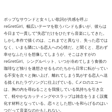
ポップなサウンドと女々しい歌詞が共感を呼ぶ
reGretGirl。幅広いテーマを歌うバンドも多いが、彼らは
今日まで一貫して“失恋”だけをひたすら音楽にしてきた。
しかし本作で描くのは、これまでと異なり、失った恋では
なく、いまも隣にいる恋人への心情だ。と聞くと、思わず
幸せなふたりを想像してしまうが、そこはさすがの
reGretGirl。シングルベット、いつか冷めてしまう食後の
珈琲など独りを連想させるものたちから日常に転がってい
る不安を次々と掬い上げ、離れてしまう気がする恋人へ送
る捻くれたラヴソングに仕上げている。Cメロのエコー
は、胸の内を尋ねることを我慢している気持ちを引き立
て、軽やかなカッティングやスラップは雑念をうまく誤魔
化す材料となっている。恋々とした想いを和らげるのはい
つだって音楽なのかもしれない。