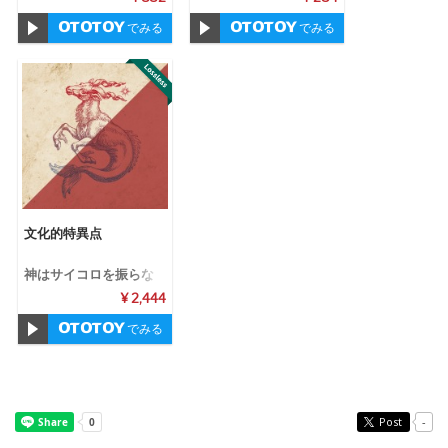
でみる
でみる
文化的特異点
神はサイコロを振らな
い
¥ 2,444
でみる
Post
-