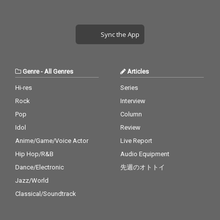
Sync the App
Genre
-
All Genres
Articles
Hi-res
Series
Rock
Interview
Pop
Column
Idol
Review
Anime/Game/Voice Actor
Live Report
Hip Hop/R&B
Audio Equipment
Dance/Electronic
先週のオトトイ
Jazz/World
Classical/Soundtrack