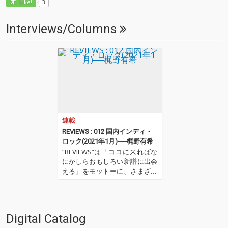
3
Like!
Interviews/Columns
連載
REVIEWS : 012 国内インディ・
ロック(2021年1月)──梶野有希
“REVIEWS”は「ココに来ればな
にかしらおもしろい新譜に出会
える」をモットーに、さまざま
な書き手が新譜(基本2〜3ヶ月タ
ーム)を中心に9枚(＋α)の作品を
厳選し、紹介してもらうコーナ
ーです(時に旧譜も)。さて今回
Digital Catalog
は、OTOTOYのニュー・カマ