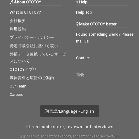
About OTOTOY
Help
What is OTOTOY?
Help Top
会社概要
Make OTOTOY better
利用規約
Found something weird? Please
プライバシー・ポリシー
mail us
特定商取引法に基づく表示
外部データ連携しているサービ
Contact
スについて
OTOTOYアプリ
退会
媒体資料と広告のご案内
Our Team
Careers
言語/Language - English
Hi-res music store, reviews and interviews
許諾 JASRAC: 9008872001Y30005, 9008872005Y37019 / NexTone: