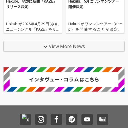
Hakubi、4/29に新曲「KAZE」
Hakubi、5月にワンマンツアー
リリース決定
開催決定
Hakubiが2026年4月29日(水)に
Hakubiがワンマンツアー〈dee
ニューシングル「KAZE」をリリ
p〉を開催することが決定し
ースすることが決定した。 7ヶ
た。 本ツアーは、リスナーとの
月ぶりのリリースとなる本作。
距離をより近く感じられる公演
前人未到の記録を打ち立ててき
として実施された前ツアーを経
View More News
た日本競馬史を代表するジョッ
て、さらに進化した内容とな
キー・武豊の、デビュー40年を
る。より深く、より濃くHakubi
記念して開催される展示会「武
の楽曲とパフォーマンスを体感
豊デビュ
してほしいという想