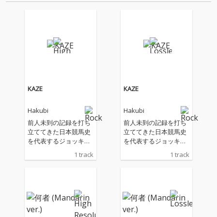
ー・スタッ…
KAZE
KAZE
Hakubi
Hakubi
前人未到の記録を打ち
前人未到の記録を打ち
立ててきた日本競馬史
立ててきた日本競馬史
を代表するジョッキ
を代表するジョッキ
ー・武豊の、デビュー
ー・武豊の、デビュー
1 track
1 track
40年を記念して開催さ
40年を記念して開催さ
れる展示会「武豊デビ
れる展示会「武豊デビ
ュー40年〜前人未到の
ュー40年〜前人未到の
記録〜」にて上映され
記録〜」にて上映され
るムービー『The Derb
るムービー『The Derb
y Dream Goes ON〜鳴
y Dream Goes ON〜鳴
りやまないダービーの
りやまないダービーの