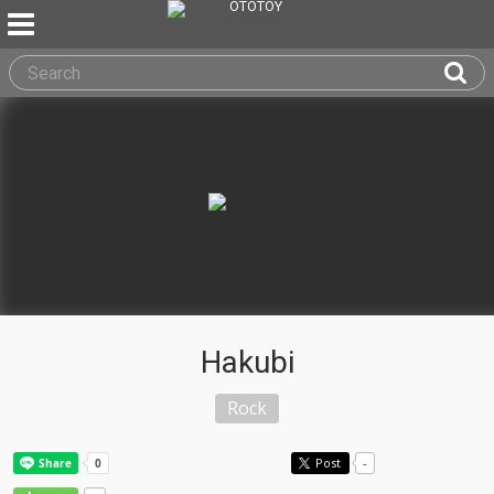
Hakubi
Rock
Post
-